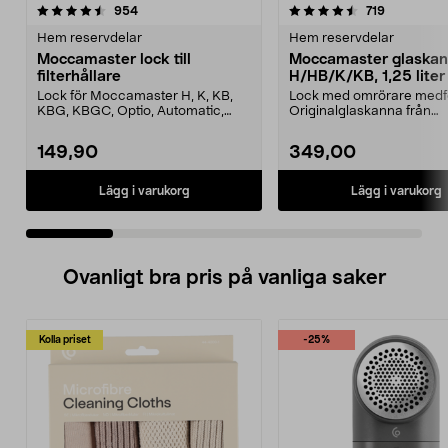
4.5 av 5 stjärnor
recensioner
4.5 av 5 stjärnor
recensione
954
719
Hem reservdelar
Hem reservdelar
Moccamaster lock till
Moccamaster glaska
filterhållare
H/HB/K/KB, 1,25 liter
Lock för Moccamaster H, K, KB,
Lock med omrörare medfö
KBG, KBGC, Optio, Automatic,
Originalglaskanna från
Automatic S, Manual ...
Moccamaster. Förläng livet
149,90
349,00
Lägg i varukorg
Lägg i varukorg
Ovanligt bra pris på vanliga saker
Kolla priset
-25%