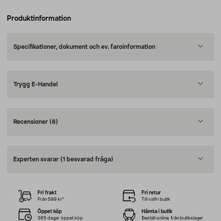
Produktinformation
Specifikationer, dokument och ev. faroinformation
Trygg E-Handel
Recensioner
(6)
Experten svarar
(1 besvarad fråga)
Fri frakt
Fri retur
Från 599 kr*
Till valfri butik
Öppet köp
Hämta i butik
365 dagar öppet köp
Beställ online, från butikslager