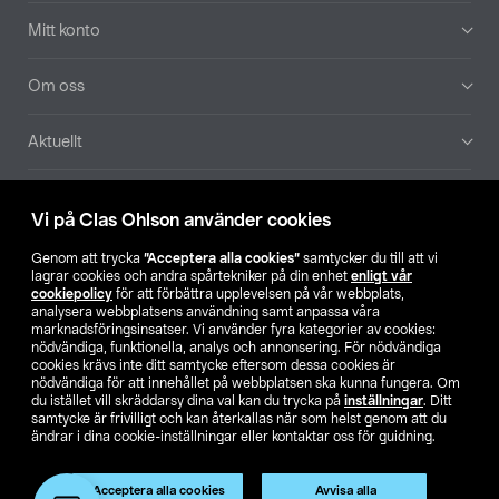
Mitt konto
Om oss
Aktuellt
Våra bolag
Vi på Clas Ohlson använder cookies
Hitta butik
Genom att trycka
”Acceptera alla cookies”
samtycker du till att vi
lagrar cookies och andra spårtekniker på din enhet
enligt vår
cookiepolicy
för att förbättra upplevelsen på vår webbplats,
SE
NO
FI
analysera webbplatsens användning samt anpassa våra
marknadsföringsinsatser. Vi använder fyra kategorier av cookies:
nödvändiga, funktionella, analys och annonsering. För nödvändiga
cookies krävs inte ditt samtycke eftersom dessa cookies är
nödvändiga för att innehållet på webbplatsen ska kunna fungera. Om
du istället vill skräddarsy dina val kan du trycka på
inställningar
. Ditt
samtycke är frivilligt och kan återkallas när som helst genom att du
ändrar i dina cookie-inställningar eller kontaktar oss för guidning.
Köpvillkor
Privacy statement
Klubbvillkor
För företag
Ändra till priser exklusive moms
Produkten har utgått
Acceptera alla cookies
Avvisa alla