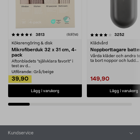
4.0av 5 stjärnor
recensioner
4.5av 5 stjärnor
recensio
3813
3252
(9,97/st)
Köksrengöring & disk
Klädvård
Mikrofiberduk 32 x 31 cm, 4-
Noppborttagare batter
pack
Vårda kläder och andra tex
ta bort noppor och ludd.
Aftonbladets "självklara favorit” i
Noppborttagaren fräs...
test av d...
Utförande:
Grå/beige
39,90
149,90
Lägg i varukorg
Lägg i varukorg
Sidfot
Kundservice