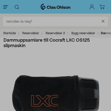
Startsida
Reservdelar
Reservdelar 2
Bygg reservdelar
Dammup
Dammuppsamlare till Cocraft LXC OS125
slipmaskin