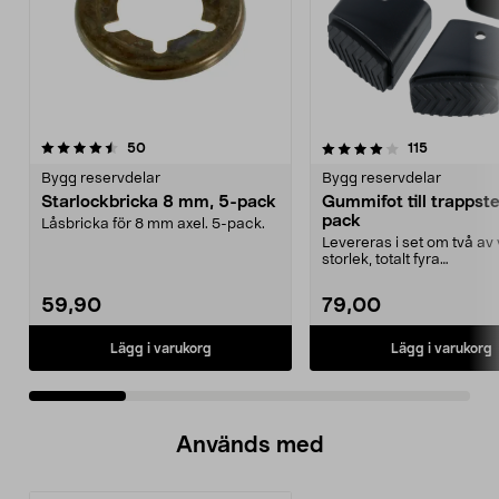
4.0 av 5 stjärnor
recensioner
4.0 av 5 stjärnor
recensione
50
115
Bygg reservdelar
Bygg reservdelar
Starlockbricka 8 mm, 5-pack
Gummifot till trappst
pack
Låsbricka för 8 mm axel. 5-pack.
Levereras i set om två av 
storlek, totalt fyra
stycken.Innermåtten på de 
59,90
79,00
Lägg i varukorg
Lägg i varukorg
Används med