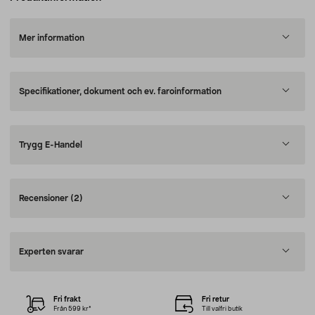
Mer information
Specifikationer, dokument och ev. faroinformation
Trygg E-Handel
Recensioner
(2)
Experten svarar
Fri frakt
Fri retur
Från 599 kr*
Till valfri butik