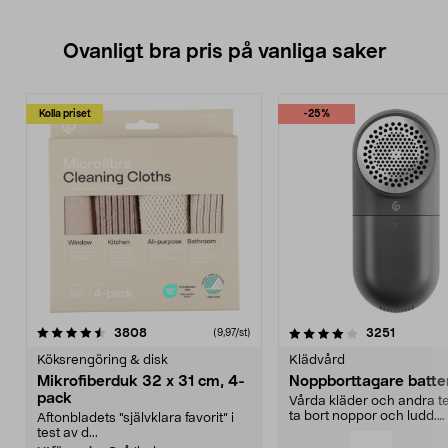
justerbart varvtal (7000–11 000)
och 5 års garanti.
• Maskin i LXC-serien.
Ovanligt bra pris på vanliga saker
Litiumjonbatteri och laddare säljs
separat.
Kolla priset
-25%
4.0av 5 stjärnor
recensioner
4.5av 5 stjärnor
recensio
3808
3251
(9,97/st)
Köksrengöring & disk
Klädvård
Mikrofiberduk 32 x 31 cm, 4-
Noppborttagare batter
pack
Vårda kläder och andra tex
ta bort noppor och ludd.
Aftonbladets "självklara favorit” i
Noppborttagaren fräs...
test av d...