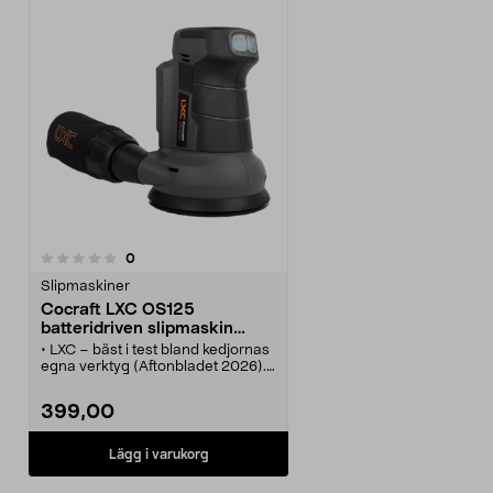
recensioner
0
Slipmaskiner
Cocraft LXC OS125
batteridriven slipmaskin
oscillerande 18 V
• LXC – bäst i test bland kedjornas
egna verktyg (Aftonbladet 2026).
• Kraftfull exenterslip – slipa trä
och metall med precision och
399,00
kontroll.
• Cocraft LXC OS125 – lätt,
batteridriven slipmaskin med 125
Lägg i varukorg
mm slipplatta.
• Oscillerande slipmaskin med