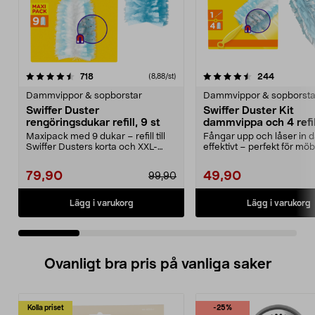
4.5 av 5 stjärnor
recensioner
4.5 av 5 stjärnor
recension
718
244
(8,88/st)
Dammvippor & sopborstar
Dammvippor & sopborsta
Swiffer Duster
Swiffer Duster Kit
rengöringsdukar refill, 9 st
dammvippa och 4 refil
Maxipack med 9 dukar – refill till
Fångar upp och låser in
Swiffer Dusters korta och XXL-
effektivt – perfekt för möb
handtag (säljs ...
elektronik och trån...
79,90
49,90
99,90
Lägg i varukorg
Lägg i varukorg
Ovanligt bra pris på vanliga saker
Kolla priset
-25%