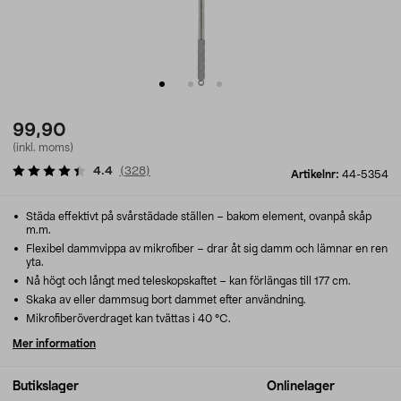
99,90
(inkl. moms)
4.4
(
328
)
Artikelnr:
44-5354
Städa effektivt på svårstädade ställen – bakom element, ovanpå skåp
m.m.
Flexibel dammvippa av mikrofiber – drar åt sig damm och lämnar en ren
yta.
Nå högt och långt med teleskopskaftet – kan förlängas till 177 cm.
Skaka av eller dammsug bort dammet efter användning.
Mikrofiberöverdraget kan tvättas i 40 °C.
Mer information
Butikslager
Onlinelager