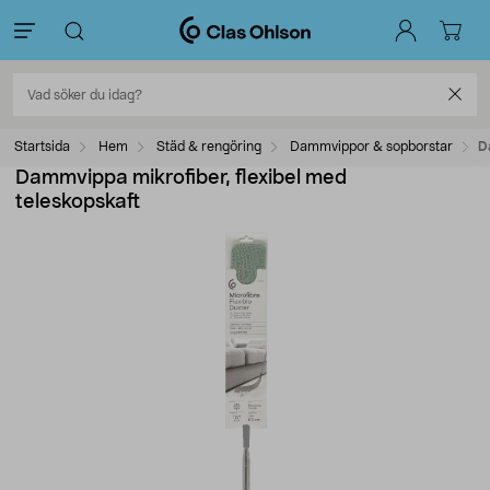
Startsida
Hem
Städ & rengöring
Dammvippor & sopborstar
D
Dammvippa mikrofiber, flexibel med
teleskopskaft