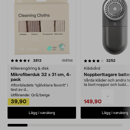
4.0av 5 stjärnor
recensioner
4.5av 5 stjärnor
recensio
3813
3252
(9,97/st)
Köksrengöring & disk
Klädvård
Mikrofiberduk 32 x 31 cm, 4-
Noppborttagare batter
pack
Vårda kläder och andra tex
ta bort noppor och ludd.
Aftonbladets "självklara favorit” i
Noppborttagaren fräs...
test av d...
Utförande:
Grå/beige
-
39,90
149,90
Lägg i varukorg
Lägg i varukorg