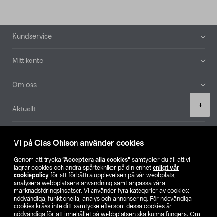
Sidfot
Kundservice
Mitt konto
Om oss
Product
+
Aktuellt
quantity
Våra bolag
Vi på Clas Ohlson använder cookies
Hitta butik
Genom att trycka
”Acceptera alla cookies”
samtycker du till att vi
lagrar cookies och andra spårtekniker på din enhet
enligt vår
cookiepolicy
för att förbättra upplevelsen på vår webbplats,
SE
NO
FI
analysera webbplatsens användning samt anpassa våra
marknadsföringsinsatser. Vi använder fyra kategorier av cookies:
nödvändiga, funktionella, analys och annonsering. För nödvändiga
cookies krävs inte ditt samtycke eftersom dessa cookies är
nödvändiga för att innehållet på webbplatsen ska kunna fungera. Om