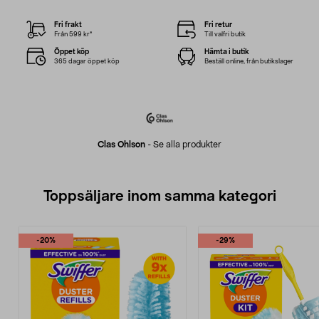
Fri frakt
Fri retur
Från 599 kr*
Till valfri butik
Öppet köp
Hämta i butik
365 dagar öppet köp
Beställ online, från butikslager
Clas Ohlson
-
Se alla produkter
Toppsäljare inom samma kategori
-20%
-29%