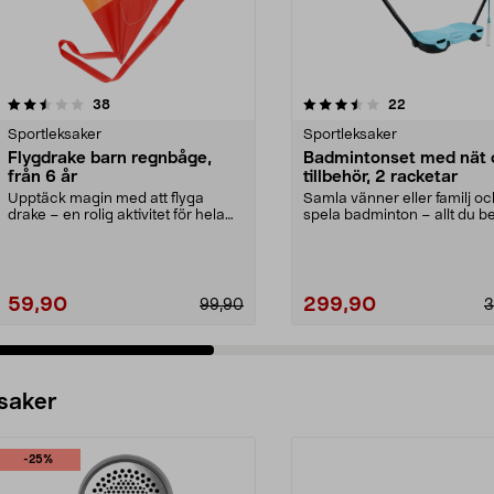
3.5 av 5 stjärnor
recensioner
5.0 av 5 stjärnor
recensioner
38
22
Sportleksaker
Sportleksaker
Flygdrake barn regnbåge,
Badmintonset med nät 
från 6 år
tillbehör, 2 racketar
Upptäck magin med att flyga
Samla vänner eller familj oc
drake – en rolig aktivitet för hela
spela badminton – allt du b
familjen. Flygdr...
i ett set. Badmi...
59,90
299,90
99,90
3
 saker
-25%