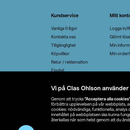
Sidfot
Kundservice
Mitt kont
Vanliga frågor
Logga in/R
Kontakta oss
Glömt lös
Tillgänglighet
Min inform
Köpvillkor
Min orderh
Retur / reklamation
Elavfall
Cookie policy
Leveransalternativ
Vi på Clas Ohlson använder
Genom att trycka
”Acceptera alla cookies
förbättra upplevelsen på vår webbplats, 
cookies: nödvändiga, funktionella, analys
innehållet på webbplatsen ska kunna funger
återkallas när som helst genom att du ändra
© 2026 Cla