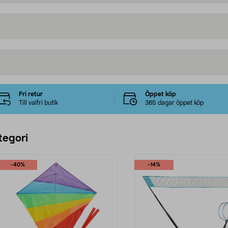
Fri retur
Öppet köp
Till valfri butik
365 dagar öppet köp
tegori
-40%
-14%