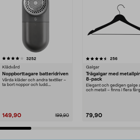
4.5av 5 stjärnor
recensioner
4.0av 5 stjärnor
recensioner
3252
256
Klädvård
Galgar
Noppborttagare batteridriven
Trägalgar med metallpi
8-pack
Vårda kläder och andra textilier –
ta bort noppor och ludd.
Elegant och gedigen galge a
Noppborttagaren fräs...
och metall – finns i flera färg
Galge med sv...
149,90
79,90
199,90
Lägg i varukorg
Lägg i varukorg