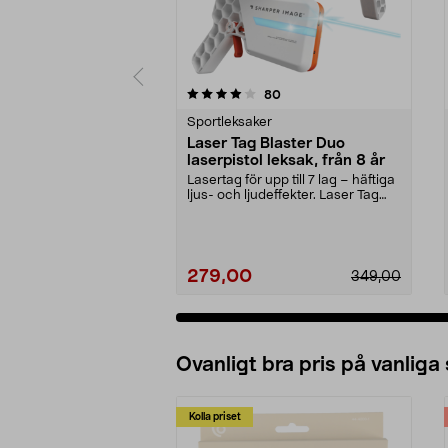
0 av 5 stjärnor
2.5 av 5 stjärnor
recensioner
80
Sportleksaker
Laser Tag Blaster Duo
laserpistol leksak, från 8 år
Lasertag för upp till 7 lag – häftiga
ljus- och ljudeffekter. Laser Tag
Blaster ...
279,00
349,00
Ovanligt bra pris på vanliga
Kolla priset