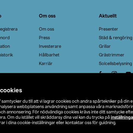
o
Om oss
Aktuellt
egistrera
Om oss
Presenter
enord
Press
Städ & rengöring
ation
Investerare
Grillar
istorik
Hållbarhet
Grästrimmer
Karriär
Solcellsbelysning
 cookies
”
samtycker du till att vi lagrar cookies och andra spårtekniker på din 
analysera webbplatsens användning samt anpassa våra marknadsförings
 och annonsering. För nödvändiga cookies krävs inte ditt samtycke ef
a. Om du istället vill skräddarsy dina val kan du trycka på
inställninga
r i dina cookie-inställningar eller kontaktar oss för guidning.
s Ohlson
Köpvillkor
Privacy statement
Klubbvillkor
H