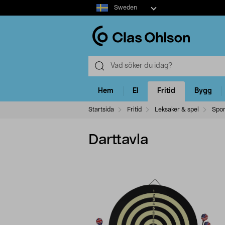
Select
Sweden
market
Hem
El
Fritid
Bygg
Startsida
Fritid
Leksaker & spel
Spor
Darttavla