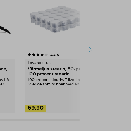
4.5av 5 stjärnor
recensioner
4.5
4378
2
Levande ljus
Rengöringsm
nne,
Värmeljus stearin, 50-pack,
Bikarbonat
100 procent stearin
Ett allsidigt 
städning och 
v trä
100 procent stearin. Tillverkade i
ute. Städa med
er.
Sverige som brinner med en
vacker och sotfri ...
59,90
49,90
Lägg i varukorg
Lägg