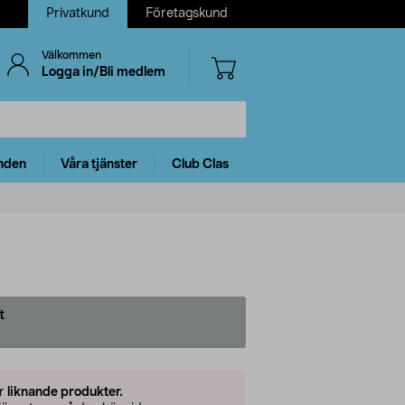
Privatkund
Företagskund
Välkommen
Logga in/Bli medlem
nden
Våra tjänster
Club Clas
t
er
liknande produkter.