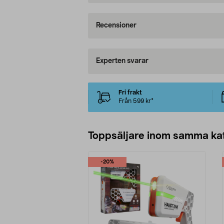
Recensioner
Experten svarar
Fri frakt
Från 599 kr*
Toppsäljare inom samma ka
-20%