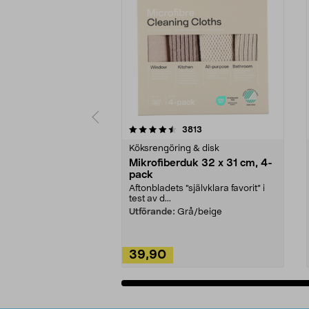
5av 5 stjärnor
4.0av 5 stjärnor
recensioner
3813
Köksrengöring & disk
Mikrofiberduk 32 x 31 cm, 4-
pack
Aftonbladets "självklara favorit” i
test av d...
Utförande:
Grå/beige
39,90
Lägg i varukorg