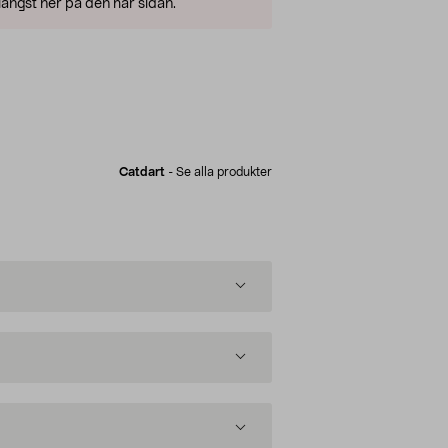
ängst ner på den här sidan.
Catdart
-
Se alla produkter