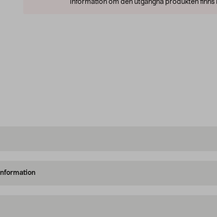
Information om den utgångna produkten finns l
information