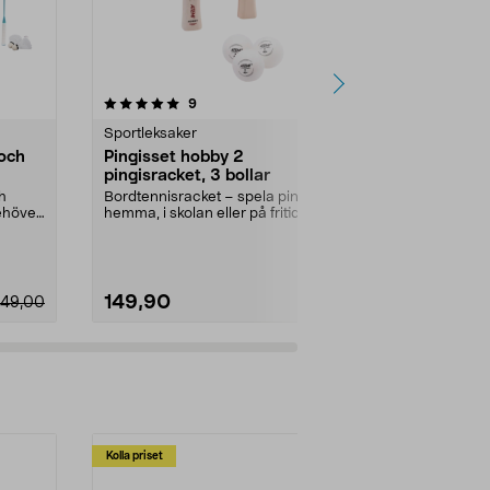
4.5 av 5 stjärnor
recensioner
4.5
9
1
Sportleksaker
Uteleksaker
och
Pingisset hobby 2
Boccia utom
pingisracket, 3 bollar
år
h
Bordtennisracket – spela pingis
8 färgade, vat
ehöver
hemma, i skolan eller på fritiden.
liten kula av p
Pingisset med...
roligt uto...
149,90
79,90
49,00
Kolla priset
Multibuy