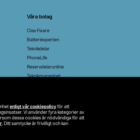
Våra bolag
Clas Fixare
Batteriexperten
Teknikdelar
PhoneLife
Reservdelaronline
Teknikmagasinet
enhet
enligt vår cookiepolicy
för att
insatser. Vi använder fyra kategorier av
tersom dessa cookies är nödvändiga för att
r
. Ditt samtycke är frivilligt och kan
itta butik