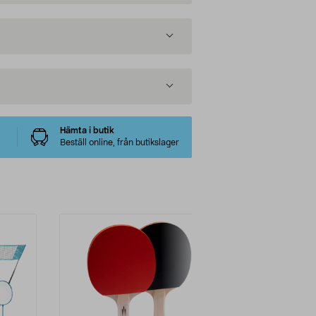
Hämta i butik
Beställ online, från butikslager