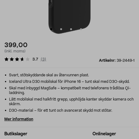
399,00
(inkl. moms)
3.7
(
3
)
Artikelnr:
39-2449-1
Svart, stötskyddande skal av återvunnen plast.
Iceland Ultra D30 mobilskal för iPhone 16 – tunt skal med D3O-skydd.
Skal med inbyggd MagSafe – kompatibelt med telefonens trådlösa Qi-
laddning.
Lätt mobilskal med halkfritt grepp, upphöjda kanter skyddar kamera och
skärm.
D3O-material – för ett tunt och avancerat skydd mot stötar.
Mer information
Butikslager
Onlinelager