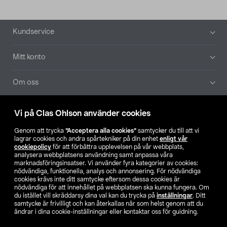
Sidfot
Kundservice
Mitt konto
Om oss
Aktuellt
Vi på Clas Ohlson använder cookies
Genom att trycka
”Acceptera alla cookies”
samtycker du till att vi
Våra bolag
lagrar cookies och andra spårtekniker på din enhet
enligt vår
cookiepolicy
för att förbättra upplevelsen på vår webbplats,
analysera webbplatsens användning samt anpassa våra
Hitta butik
marknadsföringsinsatser. Vi använder fyra kategorier av cookies:
nödvändiga, funktionella, analys och annonsering. För nödvändiga
cookies krävs inte ditt samtycke eftersom dessa cookies är
SE
NO
FI
nödvändiga för att innehållet på webbplatsen ska kunna fungera. Om
du istället vill skräddarsy dina val kan du trycka på
inställningar
. Ditt
samtycke är frivilligt och kan återkallas när som helst genom att du
ändrar i dina cookie-inställningar eller kontaktar oss för guidning.