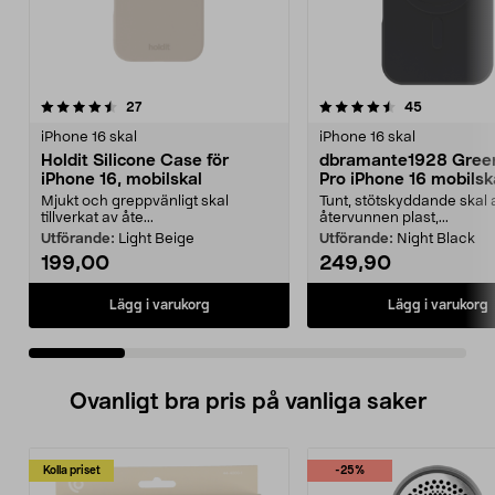
4.5 av 5 stjärnor
recensioner
4.5 av 5 stjärnor
recensione
27
45
iPhone 16 skal
iPhone 16 skal
Holdit Silicone Case för
dbramante1928 Gree
iPhone 16, mobilskal
Pro iPhone 16 mobilsk
Mjukt och greppvänligt skal
Tunt, stötskyddande skal 
tillverkat av åte...
återvunnen plast,...
Utförande:
Light Beige
Utförande:
Night Black
199,00
249,90
Lägg i varukorg
Lägg i varukorg
Ovanligt bra pris på vanliga saker
Kolla priset
-25%