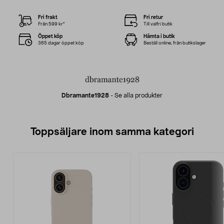
Fri frakt
Fri retur
Från 599 kr*
Till valfri butik
Öppet köp
Hämta i butik
365 dagar öppet köp
Beställ online, från butikslager
Dbramante1928
-
Se alla produkter
Toppsäljare inom samma kategori