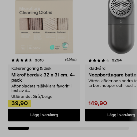
4.0av 5 stjärnor
recensioner
4.5av 5 stjärnor
recensio
3816
3254
(9,97/st)
Köksrengöring & disk
Klädvård
Mikrofiberduk 32 x 31 cm, 4-
Noppborttagare batter
pack
Vårda kläder och andra tex
ta bort noppor och ludd.
Aftonbladets "självklara favorit” i
Noppborttagaren fräs...
test av d...
Utförande:
Grå/beige
39,90
149,90
Lägg i varukorg
Lägg i varukorg