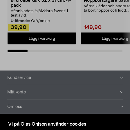
Mikrofiberduk 32 x 31 cm, 4-
Noppborttagare batter
pack
Vårda kläder och andra tex
ta bort noppor och ludd.
Aftonbladets "självklara favorit” i
Noppborttagaren fräs...
test av d...
Utförande:
Grå/beige
39,90
149,90
Lägg i varukorg
Lägg i varukorg
Sidfot
Kundservice
Mitt konto
Om oss
Aktuellt
Vi på Clas Ohlson använder cookies