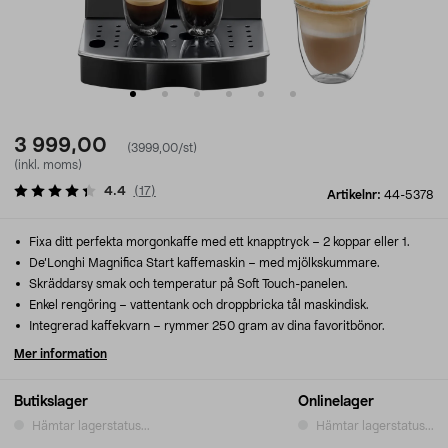
3 999,00
(3999,00/st)
(inkl. moms)
4.4
(
17
)
Artikelnr:
44-5378
Fixa ditt perfekta morgonkaffe med ett knapptryck – 2 koppar eller 1.
De’Longhi Magnifica Start kaffemaskin – med mjölkskummare.
Skräddarsy smak och temperatur på Soft Touch-panelen.
Enkel rengöring – vattentank och droppbricka tål maskindisk.
Integrerad kaffekvarn – rymmer 250 gram av dina favoritbönor.
Mer information
Butikslager
Onlinelager
Hämtar lagerstatus...
Hämtar lagerstatus...