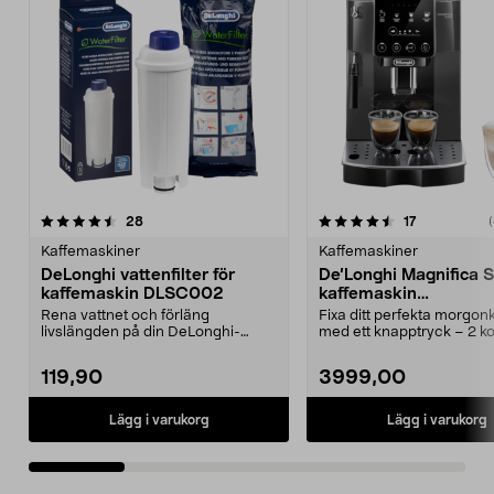
4.5 av 5 stjärnor
recensioner
4.5 av 5 stjärnor
recensioner
28
17
(
Kaffemaskiner
Kaffemaskiner
DeLonghi vattenfilter för
De’Longhi Magnifica S
kaffemaskin DLSC002
kaffemaskin
ECAM220.22.GB
Rena vattnet och förläng
Fixa ditt perfekta morgon
livslängden på din DeLonghi-
med ett knapptryck – 2 k
kaffemaskin. DeLonghi DLSC0...
eller 1. De’Longhi ...
119,90
3999,00
Lägg i varukorg
Lägg i varukorg