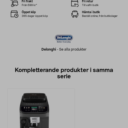
Fri frakt
Fri retur
Från 599 kr*
Till valfri butik
Öppet köp
Hämta i butik
365 dagar öppet köp
Beställ online, från butikslager
Delonghi
-
Se alla produkter
Kompletterande produkter i samma
serie