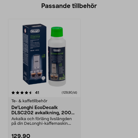
Passande tillbehör
recensioner
41
(129,90/st)
Te- & kaffetillbehör
De’Longhi EcoDecalk
DLSC202 avkalkning, 200
ml
Avkalka och förläng livslängden
på din DeLonghi-kaffemaskin.
DeLonghi EcoDecalk ...
129,90