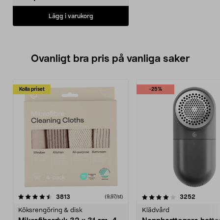
Lägg i varukorg
Ovanligt bra pris på vanliga saker
Kolla priset
-25%
4.0av 5 stjärnor
recensioner
4.5av 5 stjärnor
recensio
3813
3252
(9,97/st)
Köksrengöring & disk
Klädvård