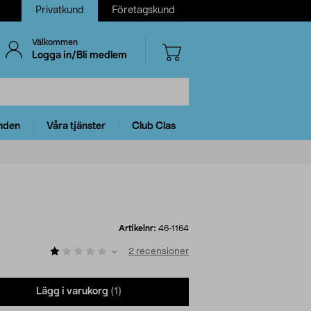
Privatkund
Företagskund
Välkommen
Logga in/Bli medlem
nden
Våra tjänster
Club Clas
Artikelnr:
46-1164
2
recensioner
Lägg i varukorg
(1)