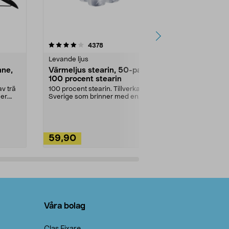
4.5av 5 stjärnor
recensioner
4.5
4378
2
Levande ljus
Rengöringsm
nne,
Värmeljus stearin, 50-pack,
Bikarbonat
100 procent stearin
Ett allsidigt 
städning och 
v trä
100 procent stearin. Tillverkade i
ute. Städa med
er.
Sverige som brinner med en
vacker och sotfri ...
59,90
49,90
Lägg i varukorg
Lägg
Våra bolag
Clas Fixare