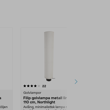
-40%
4.0 av 5 stjärnor
recensioner
4.0
22
2
Golvlampor
Golvlampor
a
Filip golvlampa metall linne
Golvlampa 
110 cm, Northlight
laddbar 1,5
töljen
Avlång, minimalistisk lampa med
Solcellslampa