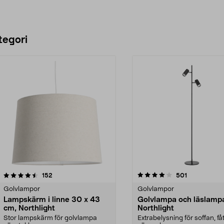
tegori
4.0 av 5 stjärnor
recensioner
4.0 av 5 stjärnor
recensioner
152
501
Golvlampor
Golvlampor
Lampskärm i linne 30 x 43
Golvlampa och läslamp
cm, Northlight
Northlight
Stor lampskärm för golvlampa
Extrabelysning för soffan, få