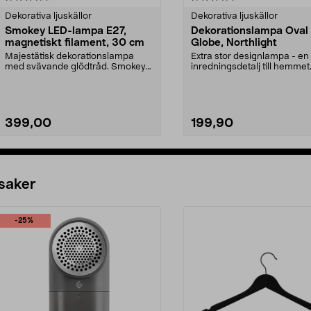
Dekorativa ljuskällor
Dekorativa ljuskällor
Smokey LED-lampa E27,
Dekorationslampa Oval
magnetiskt filament, 30 cm
Globe, Northlight
Majestätisk dekorationslampa
Extra stor designlampa - en
med svävande glödtråd. Smokey
inredningsdetalj till hemme
LED-lampa E27 – rökfä...
oval design - en f...
399,00
199,90
Lägg i varukorg
Lägg i varukorg
 saker
-25%