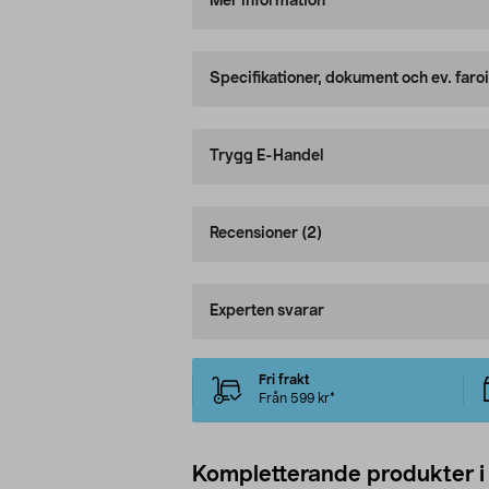
Mer information
Specifikationer, dokument och ev. faro
Trygg E-Handel
Recensioner
(2)
Experten svarar
Fri frakt
Från 599 kr*
Kompletterande produkter i