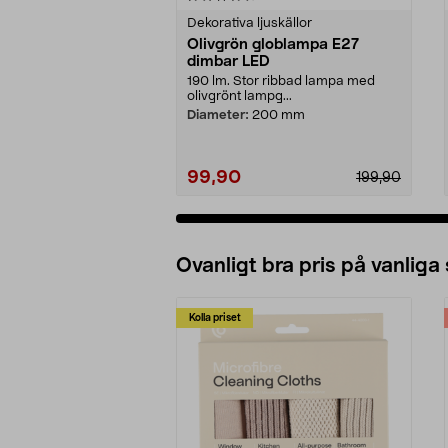
Dekorativa ljuskällor
Olivgrön globlampa E27
dimbar LED
190 lm. Stor ribbad lampa med
olivgrönt lampg...
Diameter:
200 mm
99,90
199,90
Lägg i varukorg
Ovanligt bra pris på vanliga
Kolla priset