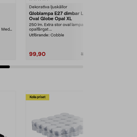
Dekorativa ljuskällor
Dekorativa lju
Globlampa E27 dimbar LED
Smokey LED
Oval Globe Opal XL
magnetiskt 
250 lm. Extra stor oval lampa med
Majestätisk 
t. Med
opalfärgat ...
med svävande
LED-lampa E27
Utförande:
Cobble
99,90
299,00
199,90
Lägg i varukorg
Lägg
Kolla priset
Multibuy