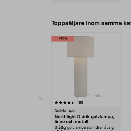
Lägg i varukorg
Toppsäljare inom samma ka
-30%
5 av 5 stjärnor
4.5 av 5 stjärnor
recensioner
185
Golvlampor
Northlight Didrik golvlampa,
linne och metall
Ståtlig golvlampa som drar åt sig