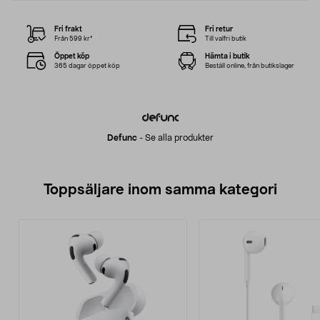
Fri frakt
Fri retur
Från 599 kr*
Till valfri butik
Öppet köp
Hämta i butik
365 dagar öppet köp
Beställ online, från butikslager
Defunc
-
Se alla produkter
Toppsäljare inom samma kategori