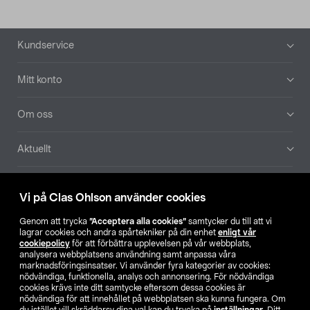
Sidfot
Kundservice
Mitt konto
Om oss
Aktuellt
Våra bolag
Vi på Clas Ohlson använder cookies
Hitta butik
Genom att trycka
”Acceptera alla cookies”
samtycker du till att vi
lagrar cookies och andra spårtekniker på din enhet
enligt vår
cookiepolicy
för att förbättra upplevelsen på vår webbplats,
SE
NO
FI
analysera webbplatsens användning samt anpassa våra
marknadsföringsinsatser. Vi använder fyra kategorier av cookies:
nödvändiga, funktionella, analys och annonsering. För nödvändiga
cookies krävs inte ditt samtycke eftersom dessa cookies är
nödvändiga för att innehållet på webbplatsen ska kunna fungera. Om