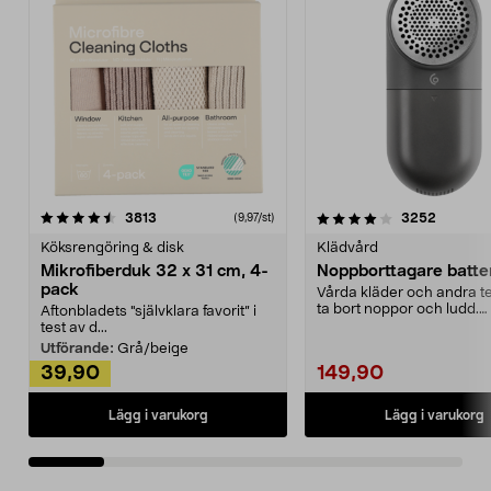
4.0av 5 stjärnor
recensioner
4.5av 5 stjärnor
recensio
3813
3252
(9,97/st)
Köksrengöring & disk
Klädvård
Mikrofiberduk 32 x 31 cm, 4-
Noppborttagare batter
pack
Vårda kläder och andra tex
ta bort noppor och ludd.
Aftonbladets "självklara favorit” i
Noppborttagaren fräs...
test av d...
Utförande:
Grå/beige
39,90
149,90
Lägg i varukorg
Lägg i varukorg