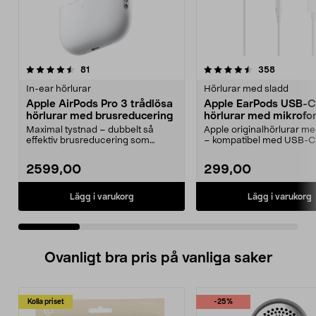
4.5 av 5 stjärnor
recensioner
4.0 av 5 stjärnor
recension
81
358
In-ear hörlurar
Hörlurar med sladd
Apple AirPods Pro 3 trådlösa
Apple EarPods USB-C
hörlurar med brusreducering
hörlurar med mikrofo
Maximal tystnad – dubbelt så
Apple originalhörlurar 
effektiv brusreducering som
– kompatibel med USB-C
föregångaren. Apple Air...
med iOS 10 eller...
2599,00
299,00
Lägg i varukorg
Lägg i varukorg
Ovanligt bra pris på vanliga saker
Kolla priset
-25%