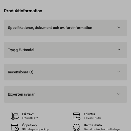
Produktinformation
Specifikationer, dokument och ev. faroinformation
Trygg E-Handel
Recensioner
(1)
Experten svarar
Fri frakt
Fri retur
Från 599 kr*
Till valfri butik
Öppet köp
Hämta i butik
365 dagar öppet köp
Beställ online, från butikslager