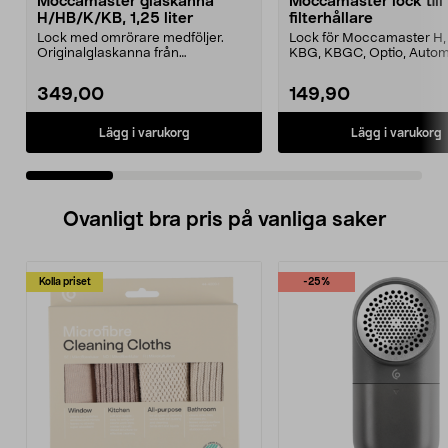
Moccamaster glaskanna
Moccamaster lock till
H/HB/K/KB, 1,25 liter
filterhållare
Lock med omrörare medföljer.
Lock för Moccamaster H, 
Originalglaskanna från
KBG, KBGC, Optio, Autom
Moccamaster. Förläng livet p...
Automatic S, Manual ...
349,00
149,90
Lägg i varukorg
Lägg i varukorg
Ovanligt bra pris på vanliga saker
Kolla priset
-25%