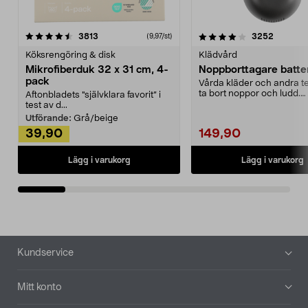
4.0av 5 stjärnor
recensioner
4.5av 5 stjärnor
recensio
3813
3252
(9,97/st)
Köksrengöring & disk
Klädvård
Mikrofiberduk 32 x 31 cm, 4-
Noppborttagare batter
pack
Vårda kläder och andra tex
ta bort noppor och ludd.
Aftonbladets "självklara favorit” i
Noppborttagaren fräs...
test av d...
Utförande:
Grå/beige
39,90
149,90
Lägg i varukorg
Lägg i varukorg
Sidfot
Kundservice
Mitt konto