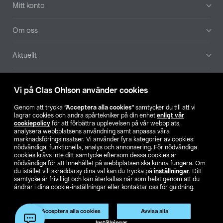
Mitt konto
Om oss
Aktuellt
Våra bolag
Vi på Clas Ohlson använder cookies
Hitta butik
Genom att trycka
”Acceptera alla cookies”
samtycker du till att vi
lagrar cookies och andra spårtekniker på din enhet
enligt vår
cookiepolicy
för att förbättra upplevelsen på vår webbplats,
SE
NO
FI
analysera webbplatsens användning samt anpassa våra
marknadsföringsinsatser. Vi använder fyra kategorier av cookies:
nödvändiga, funktionella, analys och annonsering. För nödvändiga
cookies krävs inte ditt samtycke eftersom dessa cookies är
nödvändiga för att innehållet på webbplatsen ska kunna fungera. Om
du istället vill skräddarsy dina val kan du trycka på
inställningar
. Ditt
samtycke är frivilligt och kan återkallas när som helst genom att du
ändrar i dina cookie-inställningar eller kontaktar oss för guidning.
Köpvillkor
Privacy statement
Klubbvillkor
För företag
Ändra till priser exklusive moms
Produkten har utgått
Acceptera alla cookies
Avvisa alla
Artikelnr:
51-18
Inställningar