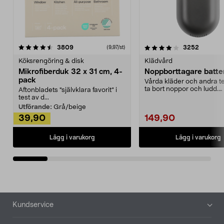
4.0av 5 stjärnor
recensioner
4.5av 5 stjärnor
recensio
3809
3252
(9,97/st)
Köksrengöring & disk
Klädvård
Mikrofiberduk 32 x 31 cm, 4-
Noppborttagare batter
pack
Vårda kläder och andra tex
ta bort noppor och ludd.
Aftonbladets "självklara favorit” i
Noppborttagaren fräs...
test av d...
Utförande:
Grå/beige
39,90
149,90
Lägg i varukorg
Lägg i varukorg
Sidfot
Kundservice