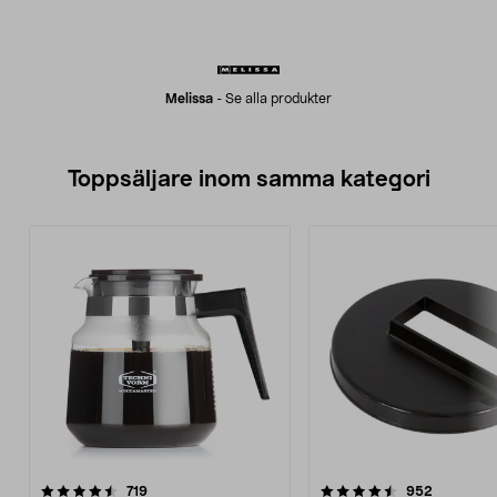
Melissa
-
Se alla produkter
Toppsäljare inom samma kategori
4.5 av 5 stjärnor
recensioner
4.5 av 5 stjärnor
recension
719
952