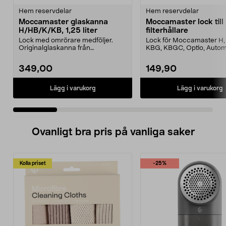
Hem reservdelar
Hem reservdelar
Moccamaster glaskanna
Moccamaster lock till
H/HB/K/KB, 1,25 liter
filterhållare
Lock med omrörare medföljer.
Lock för Moccamaster H, 
Originalglaskanna från
KBG, KBGC, Optio, Autom
Moccamaster. Förläng livet p...
Automatic S, Manual ...
349,00
149,90
Lägg i varukorg
Lägg i varukorg
Ovanligt bra pris på vanliga saker
Kolla priset
-25%