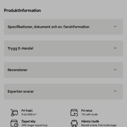
Produktinformation
Specifikationer, dokument och ev. faroinformation
Trygg E-Handel
Recensioner
Experten svarar
Fri frakt
Fri retur
Från 599 kr*
Till valfri butik
Öppet köp
Hämta i butik
365 dagar öppet köp
Beställ online, från butikslager