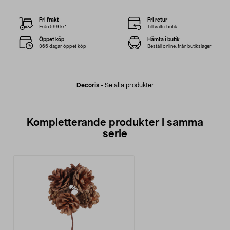
Fri frakt
Fri retur
Från 599 kr*
Till valfri butik
Öppet köp
Hämta i butik
365 dagar öppet köp
Beställ online, från butikslager
Decoris
-
Se alla produkter
Kompletterande produkter i samma
serie