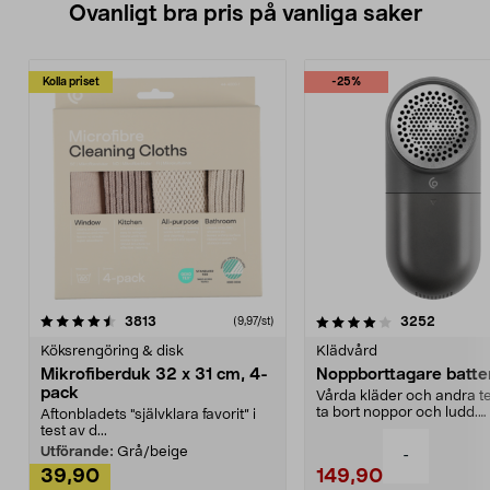
Ovanligt bra pris på vanliga saker
Kolla priset
-25%
4.0av 5 stjärnor
recensioner
4.5av 5 stjärnor
recensio
3813
3252
(9,97/st)
Köksrengöring & disk
Klädvård
Mikrofiberduk 32 x 31 cm, 4-
Noppborttagare batter
pack
Vårda kläder och andra tex
ta bort noppor och ludd.
Aftonbladets "självklara favorit” i
Noppborttagaren fräs...
test av d...
Utförande:
Grå/beige
-
39,90
149,90