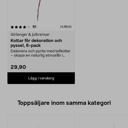
recensioner
51
(4,98/st)
Girlanger & julkransar
Kottar för dekoration och
pyssel, 6-pack
Dekorera och pynta med tallkottar
– skapa en naturlig atmosfär i
hemmet. Kottar ...
29,90
Lägg i varukorg
Toppsäljare inom samma kategori