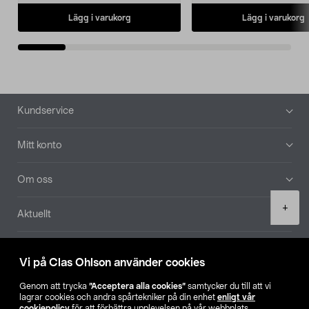
Lägg i varukorg
Lägg i varukorg
Sidfot
Kundservice
Mitt konto
Om oss
Product
+
Aktuellt
quantity
Våra bolag
Vi på Clas Ohlson använder cookies
Hitta butik
Genom att trycka
”Acceptera alla cookies”
samtycker du till att vi
lagrar cookies och andra spårtekniker på din enhet
enligt vår
cookiepolicy
för att förbättra upplevelsen på vår webbplats,