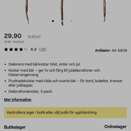
29,90
(9,97/st)
(inkl. moms)
4.2
(
36
)
Artikelnr:
44-5809
Dekorera med bärkvistar höst, vinter och jul.
Kvistar med bär – ger liv och färg till juldekorationer och
höstarrangemang.
Prydnadskvistar med röda och svarta bär – för bord, buketter, kransar
eller julklappar.
Dekorationskvistar, 3-pack.
Mer information
Kontrollera lager i butik eller välj butik för upphämtning
Onlinelager
Butikslager