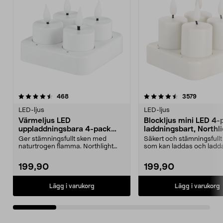
4.5 av 5 stjärnor
recensioner
4.5 av 5 stjärnor
recensio
468
3579
LED-ljus
LED-ljus
Värmeljus LED
Blockljus mini LED 4-
uppladdningsbara 4-pack
laddningsbart, Northl
Northlight
Ger stämningsfullt sken med
Säkert och stämningsfullt
naturtrogen flamma. Northlight
som kan laddas och ladda
värmeljus LED – uppla...
lite högre ...
199,90
199,90
Lägg i varukorg
Lägg i varukorg