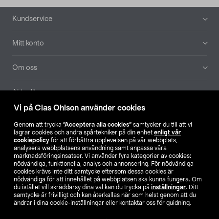
Sidfot
Kundservice
Mitt konto
Om oss
Aktuellt
Vi på Clas Ohlson använder cookies
Våra bolag
Genom att trycka
”Acceptera alla cookies”
samtycker du till att vi
lagrar cookies och andra spårtekniker på din enhet
enligt vår
Hitta butik
cookiepolicy
för att förbättra upplevelsen på vår webbplats,
analysera webbplatsens användning samt anpassa våra
marknadsföringsinsatser. Vi använder fyra kategorier av cookies:
nödvändiga, funktionella, analys och annonsering. För nödvändiga
SE
NO
FI
cookies krävs inte ditt samtycke eftersom dessa cookies är
nödvändiga för att innehållet på webbplatsen ska kunna fungera. Om
du istället vill skräddarsy dina val kan du trycka på
inställningar
. Ditt
samtycke är frivilligt och kan återkallas när som helst genom att du
ändrar i dina cookie-inställningar eller kontaktar oss för guidning.