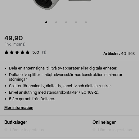
49,90
(inkl. moms)
5.0
(
1
)
Artikelnr:
40-1163
Dela en antennsignal till två tv-apparater eller digitala enheter.
Deltaco tv-splitter – högfrekvensskärmad konstruktion minimerar
störningar.
Splitter för analog tv, digital-tv, kabel-tv och digitala routrar.
Enkel anslutning med standardkontakter (IEC 169-2).
5 års garanti från Deltaco.
Mer information
Butikslager
Onlinelager
Hämtar lagerstatus...
Hämtar lagerstatus...