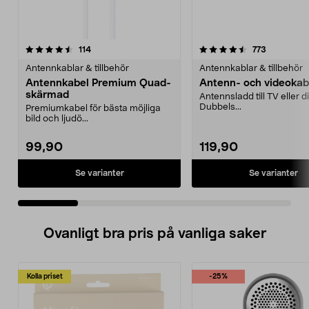
4.5 av 5 stjärnor
recensioner
4.0 av 5 stjärnor
recensione
114
773
Antennkablar & tillbehör
Antennkablar & tillbehör
Antennkabel Premium Quad-
Antenn- och videokab
skärmad
Antennsladd till TV eller di
Dubbels...
Premiumkabel för bästa möjliga
bild och ljudö...
99,90
119,90
Se varianter
Se varianter
Ovanligt bra pris på vanliga saker
Kolla priset
-25%