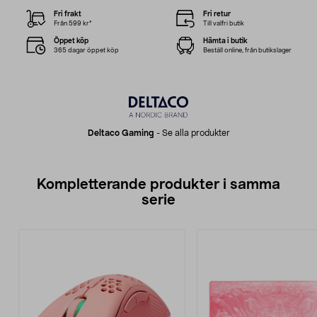
Fri frakt
Fri retur
Från 599 kr*
Till valfri butik
Öppet köp
Hämta i butik
365 dagar öppet köp
Beställ online, från butikslager
Deltaco Gaming
-
Se alla produkter
Kompletterande produkter i samma
serie