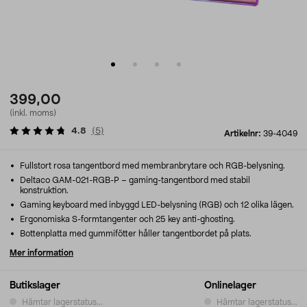
399,00
(inkl. moms)
4.8
(
5
)
Artikelnr:
39-4049
Fullstort rosa tangentbord med membranbrytare och RGB-belysning.
Deltaco GAM-021-RGB-P – gaming-tangentbord med stabil
konstruktion.
Gaming keyboard med inbyggd LED-belysning (RGB) och 12 olika lägen.
Ergonomiska S-formtangenter och 25 key anti-ghosting.
Bottenplatta med gummifötter håller tangentbordet på plats.
Mer information
Butikslager
Onlinelager
Hämtar lagerstatus...
Hämtar lagerstatus...