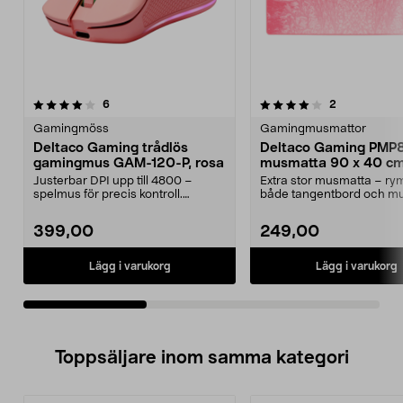
4.0av 5 stjärnor
recensioner
4.5av 5 stjärnor
recensioner
6
2
Gamingmöss
Gamingmusmattor
Deltaco Gaming trådlös
Deltaco Gaming PMP
gamingmus GAM-120-P, rosa
musmatta 90 x 40 cm
Justerbar DPI upp till 4800 –
Extra stor musmatta – r
spelmus för precis kontroll.
både tangentbord och mu
Deltaco Gaming GAM-12...
Deltaco Gaming gamingm
399,00
249,00
Lägg i varukorg
Lägg i varukorg
Toppsäljare inom samma kategori