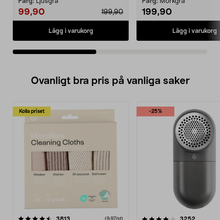
Färg:
Ljusgrå
Färg:
Mörkgrå
99,90
199,90
199,90
Lägg i varukorg
Lägg i varukorg
Ovanligt bra pris på vanliga saker
Kolla priset
-25%
4.0av 5 stjärnor
recensioner
4.5av 5 stjärnor
recensio
3813
3252
(9,97/st)