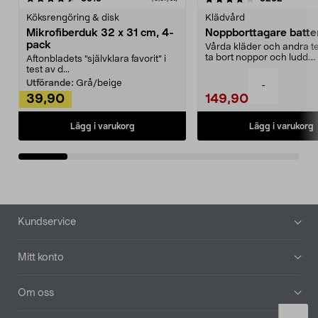
Köksrengöring & disk
Klädvård
Mikrofiberduk 32 x 31 cm, 4-
Noppborttagare batter
pack
Vårda kläder och andra tex
ta bort noppor och ludd.
Aftonbladets "självklara favorit” i
Noppborttagaren fräs...
test av d...
Utförande:
Grå/beige
-
39,90
149,90
Lägg i varukorg
Lägg i varukorg
Sidfot
Kundservice
Mitt konto
Om oss