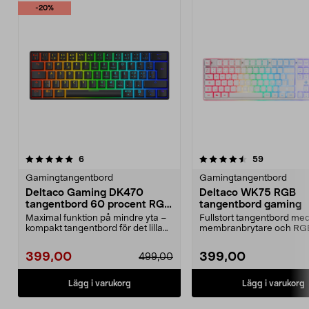
-20%
4.5 av 5 stjärnor
recensioner
5.0 av 5 stjärnor
recensione
6
59
Gamingtangentbord
Gamingtangentbord
Deltaco Gaming DK470
Deltaco WK75 RGB
tangentbord 60 procent RGB
tangentbord gaming
svart
Maximal funktion på mindre yta –
Fullstort tangentbord me
kompakt tangentbord för det lilla
membranbrytare och RG
skrivbordet. ...
belysning. Deltaco GAM
RG...
399,00
399,00
499,00
Lägg i varukorg
Lägg i varukorg