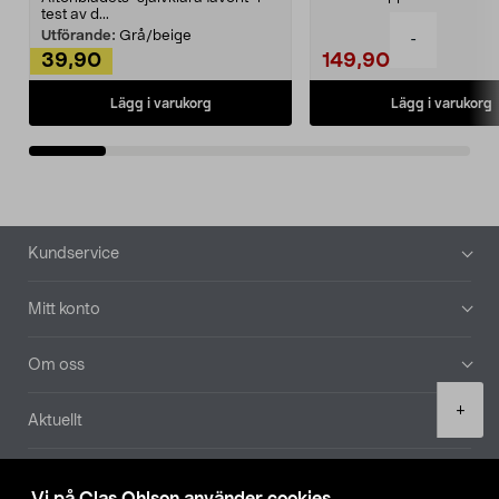
Noppborttagaren fräs...
test av d...
Utförande:
Grå/beige
-
39,90
149,90
Lägg i varukorg
Lägg i varukorg
Sidfot
Kundservice
Mitt konto
Om oss
Product
+
Aktuellt
quantity
Våra bolag