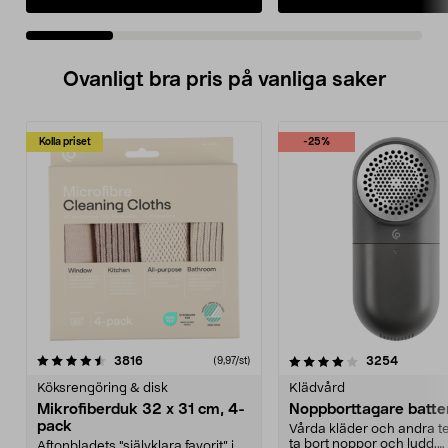
Ovanligt bra pris på vanliga saker
Kolla priset
-25%
4.0av 5 stjärnor
recensioner
4.5av 5 stjärnor
recensio
3816
3254
(9,97/st)
Köksrengöring & disk
Klädvård
Mikrofiberduk 32 x 31 cm, 4-
Noppborttagare batter
pack
Vårda kläder och andra tex
ta bort noppor och ludd.
Aftonbladets "självklara favorit” i