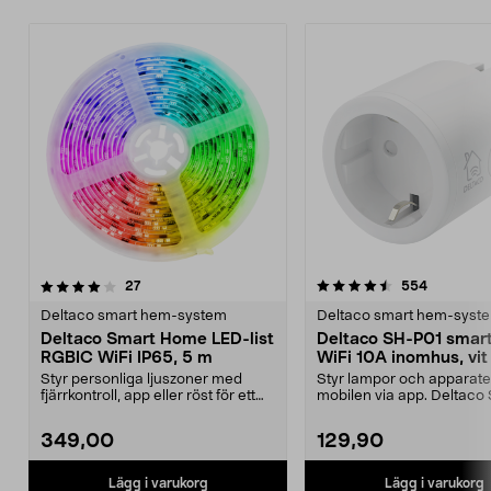
4.5 av 5 stjärnor
recensioner
4.5 av 5 stjärnor
recension
27
554
Deltaco smart hem-system
Deltaco smart hem-syst
Deltaco Smart Home LED-list
Deltaco SH-P01 smart
RGBIC WiFi IP65, 5 m
WiFi 10A inomhus, vit
Styr personliga ljuszoner med
Styr lampor och apparater
fjärrkontroll, app eller röst för ett
mobilen via app. Deltaco
unikt ljusfl...
smart plug fö...
349,00
129,90
Lägg i varukorg
Lägg i varukorg