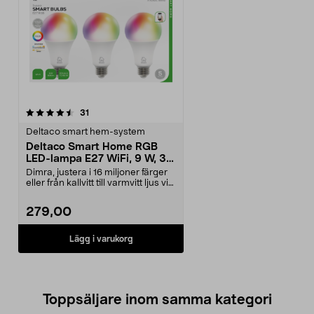
recensioner
31
Deltaco smart hem-system
Deltaco Smart Home RGB
LED-lampa E27 WiFi, 9 W, 3-
pack
Dimra, justera i 16 miljoner färger
eller från kallvitt till varmvitt ljus via
a...
279,00
Lägg i varukorg
Toppsäljare inom samma kategori