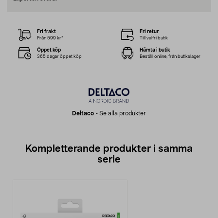
Fri frakt
Fri retur
Från 599 kr*
Till valfri butik
Öppet köp
Hämta i butik
365 dagar öppet köp
Beställ online, från butikslager
Deltaco
-
Se alla produkter
Kompletterande produkter i samma
serie