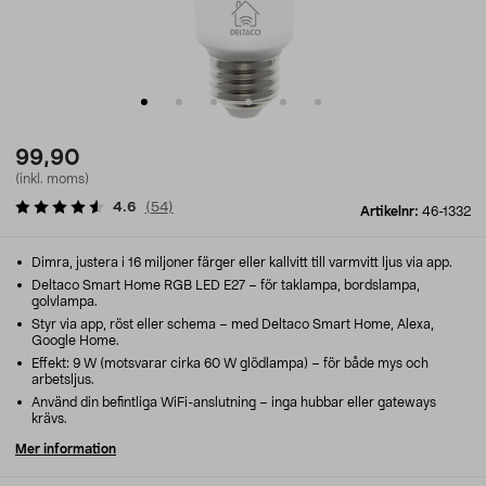
99,90
(inkl. moms)
4.6
(
54
)
Artikelnr:
46-1332
Dimra, justera i 16 miljoner färger eller kallvitt till varmvitt ljus via app.
Deltaco Smart Home RGB LED E27 – för taklampa, bordslampa,
golvlampa.
Styr via app, röst eller schema – med Deltaco Smart Home, Alexa,
Google Home.
Effekt: 9 W (motsvarar cirka 60 W glödlampa) – för både mys och
arbetsljus.
Använd din befintliga WiFi-anslutning – inga hubbar eller gateways
krävs.
Mer information