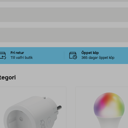
Fri retur
Öppet köp
Till valfri butik
365 dagar öppet köp
tegori