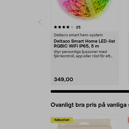
0 av 5 stjärnor
4.5 av 5 stjärnor
recensioner
25
Deltaco smart hem-system
Deltaco Smart Home LED-list
RGBIC WiFi IP65, 5 m
Styr personliga ljuszoner med
fjärrkontroll, app eller röst för ett
unikt ljusfl...
349,00
Ovanligt bra pris på vanliga
Kolla priset