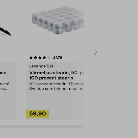
4.5av 5 stjärnor
recensioner
4.5
4378
2
Levande ljus
Rengöringsm
nne,
Värmeljus stearin, 50-pack,
Bikarbonat
100 procent stearin
Ett allsidigt 
städning och 
v trä
100 procent stearin. Tillverkade i
ute. Städa med
er.
Sverige som brinner med en
vacker och sotfri ...
59,90
49,90
Lägg i varukorg
Lägg