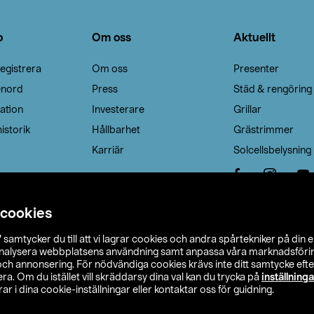
o
Om oss
Aktuellt
egistrera
Om oss
Presenter
enord
Press
Städ & rengöring
ation
Investerare
Grillar
istorik
Hållbarhet
Grästrimmer
Karriär
Solcellsbelysning
 cookies
”
samtycker du till att vi lagrar cookies och andra spårtekniker på din 
analysera webbplatsens användning samt anpassa våra marknadsförings
 och annonsering. För nödvändiga cookies krävs inte ditt samtycke ef
a. Om du istället vill skräddarsy dina val kan du trycka på
inställninga
r i dina cookie-inställningar eller kontaktar oss för guidning.
s Ohlson
Köpvillkor
Privacy statement
Klubbvillkor
H