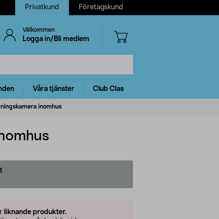
Privatkund
Företagskund
Välkommen
Logga in/Bli medlem
nden
Våra tjänster
Club Clas
kningskamera inomhus
inomhus
t
er
liknande produkter.