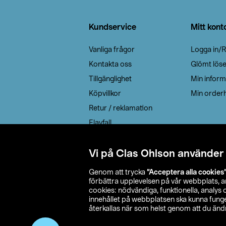
Sidfot
Kundservice
Mitt kont
Vanliga frågor
Logga in/R
Kontakta oss
Glömt lös
Tillgänglighet
Min inform
Köpvillkor
Min orderh
Retur / reklamation
Elavfall
Cookie policy
Leveransalternativ
Vi på Clas Ohlson använder
Genom att trycka
”Acceptera alla cookies
förbättra upplevelsen på vår webbplats, 
cookies: nödvändiga, funktionella, analys
innehållet på webbplatsen ska kunna funger
återkallas när som helst genom att du ändra
© 2026 Cla