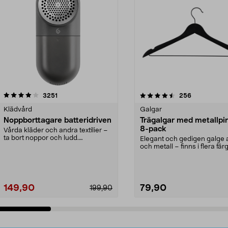
4.5av 5 stjärnor
recensioner
4.0av 5 stjärnor
recensioner
3251
256
Klädvård
Galgar
Noppborttagare batteridriven
Trägalgar med metallpi
8-pack
Vårda kläder och andra textilier –
ta bort noppor och ludd.
Elegant och gedigen galge a
Noppborttagaren fräs...
och metall – finns i flera färg
Galge med sv...
149,90
79,90
199,90
Lägg i varukorg
Lägg i varukorg