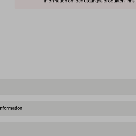
Information om den utgångna produkten finns l
information