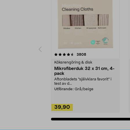
5av 5 stjärnor
4.0av 5 stjärnor
recensioner
3808
Köksrengöring & disk
Mikrofiberduk 32 x 31 cm, 4-
pack
Aftonbladets "självklara favorit” i
test av d...
Utförande:
Grå/beige
39,90
Lägg i varukorg