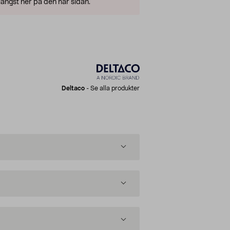
ängst ner på den här sidan.
Deltaco
-
Se alla produkter