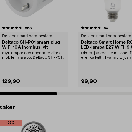
4.5 av 5 stjärnor
recensioner
4.5 av 5 stjärnor
recensioner
553
54
Deltaco smart hem-system
Deltaco smart hem-system
Deltaco SH-P01 smart plug
Deltaco Smart Home R
WiFi 10A inomhus, vit
LED-lampa E27 WiFi, 9
Styr lampor och apparater direkt i
Dimra, justera i 16 miljoner 
mobilen via app. Deltaco SH-P01
eller kallvitt till varmvitt ljus 
smart plug fö...
D...
129,90
99,90
 saker
-25%