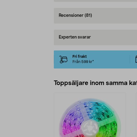
Recensioner
(81)
Experten svarar
Fri frakt
Från 599 kr*
Toppsäljare inom samma ka