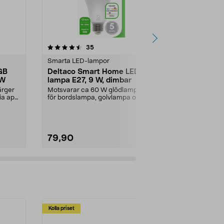
4.5 av 5 stjärnor
recensioner
4.5
35
5
Smarta LED-lampor
Deltaco smar
GB
Deltaco Smart Home LED-
Deltaco Sm
 W
lampa E27, 9 W, dimbar
RGB WiFi, 
färger
Motsvarar ca 60 W glödlampa –
Smart klotla
via app.
för bordslampa, golvlampa och
fönsterlampa 
taklampa. Deltaco S...
via app. Delta.
79,90
99,90
Kolla priset
Multibuy