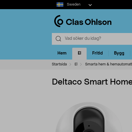
Select
Sweden
market
Hem
El
Fritid
Bygg
Startsida
El
Smarta hem & hemautomat
Deltaco Smart Hom