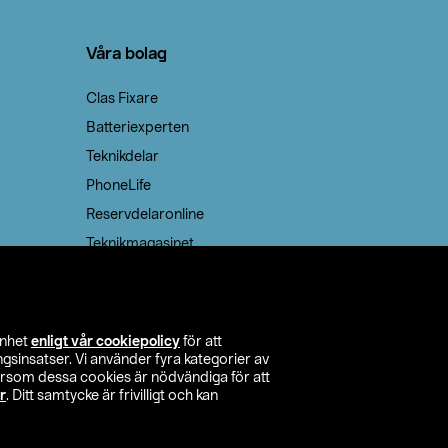
Våra bolag
Clas Fixare
Batteriexperten
Teknikdelar
PhoneLife
Reservdelaronline
Teknikmagasinet
enhet
enligt vår cookiepolicy
för att
insatser. Vi använder fyra kategorier av
tersom dessa cookies är nödvändiga för att
r
. Ditt samtycke är frivilligt och kan
itta butik