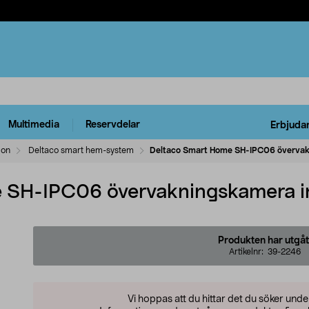
Multimedia
Reservdelar
Erbjuda
ion
Deltaco smart hem-system
Deltaco Smart Home SH-IPC06 överva
e SH-IPC06 övervakningskamera 
Produkten har utgåt
Artikelnr:
39-2246
Vi hoppas att du hittar det du söker und