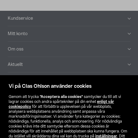
Sidfot
Kundservice
Mitt konto
Om oss
Aktuellt
Våra bolag
Vi på Clas Ohlson använder cookies
Hitta butik
Genom att trycka
”Acceptera alla cookies”
samtycker du till att vi
lagrar cookies och andra spårtekniker på din enhet
enligt vår
cookiepolicy
för att förbättra upplevelsen på vår webbplats,
SE
NO
FI
analysera webbplatsens användning samt anpassa våra
marknadsföringsinsatser. Vi använder fyra kategorier av cookies:
nödvändiga, funktionella, analys och annonsering. För nödvändiga
cookies krävs inte ditt samtycke eftersom dessa cookies är
nödvändiga för att innehållet på webbplatsen ska kunna fungera. Om
du istället vill skräddarsy dina val kan du trycka på
inställningar
. Ditt