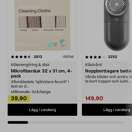
4.0av 5 stjärnor
recensioner
4.5av 5 stjärnor
recensio
3813
3252
(9,97/st)
Köksrengöring & disk
Klädvård
Mikrofiberduk 32 x 31 cm, 4-
Noppborttagare batter
pack
Vårda kläder och andra tex
ta bort noppor och ludd.
Aftonbladets "självklara favorit” i
Noppborttagaren fräs...
test av d...
Utförande:
Grå/beige
39,90
149,90
Lägg i varukorg
Lägg i varukorg