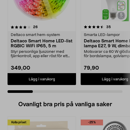
4.5 av 5 stjärnor
recensioner
4.5 av 5 stjärnor
recensione
26
35
Deltaco smart hem-system
Smarta LED-lampor
Deltaco Smart Home LED-list
Deltaco Smart Home 
RGBIC WiFi IP65, 5 m
lampa E27, 9 W, dimb
Styr personliga ljuszoner med
Motsvarar ca 60 W glödla
fjärrkontroll, app eller röst för ett
för bordslampa, golvlam
unikt ljusfl...
taklampa. Deltaco S...
349,00
79,90
Lägg i varukorg
Lägg i varukorg
Ovanligt bra pris på vanliga saker
Kolla priset
-25%