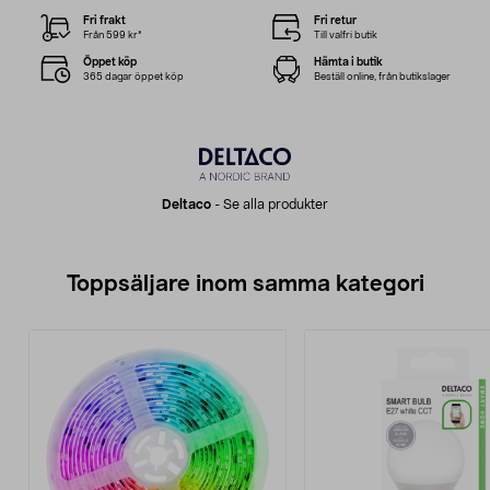
Fri frakt
Fri retur
Från 599 kr*
Till valfri butik
Öppet köp
Hämta i butik
365 dagar öppet köp
Beställ online, från butikslager
Deltaco
-
Se alla produkter
Toppsäljare inom samma kategori