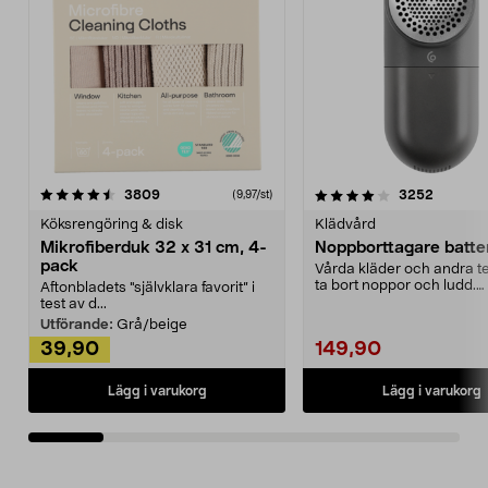
4.0av 5 stjärnor
recensioner
4.5av 5 stjärnor
recensio
3809
3252
(9,97/st)
Köksrengöring & disk
Klädvård
Mikrofiberduk 32 x 31 cm, 4-
Noppborttagare batter
pack
Vårda kläder och andra tex
ta bort noppor och ludd.
Aftonbladets "självklara favorit” i
Noppborttagaren fräs...
test av d...
Utförande:
Grå/beige
39,90
149,90
Lägg i varukorg
Lägg i varukorg