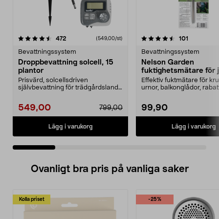
4.5 av 5 stjärnor
recensioner
4.0 av 5 stjärnor
recensione
472
101
(549,00/st)
Bevattningssystem
Bevattningssystem
Droppbevattning solcell, 15
Nelson Garden
plantor
fuktighetsmätare för 
Prisvärd, solcellsdriven
Effektiv fuktmätare för kru
självbevattning för trädgårdsland,
urnor, balkonglådor, rabat
pallkragar och växth...
Nelson Garden...
549,00
99,90
799,00
Lägg i varukorg
Lägg i varukorg
Ovanligt bra pris på vanliga saker
Kolla priset
-25%