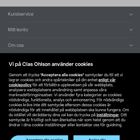
Sidfot
Kundservice
Mitt konto
Om oss
Aktuellt
Vi på Clas Ohlson använder cookies
Genom att trycka
”Acceptera alla cookies”
samtycker du till att vi
Våra bolag
lagrar cookies och andra spårtekniker på din enhet
enligt vår
cookiepolicy
för att förbättra upplevelsen på vår webbplats,
analysera webbplatsens användning samt anpassa våra
Hitta butik
marknadsföringsinsatser. Vi använder fyra kategorier av cookies:
nödvändiga, funktionella, analys och annonsering. För nödvändiga
cookies krävs inte ditt samtycke eftersom dessa cookies är
SE
NO
FI
nödvändiga för att innehållet på webbplatsen ska kunna fungera. Om
du istället vill skräddarsy dina val kan du trycka på
inställningar
. Ditt
samtycke är frivilligt och kan återkallas när som helst genom att du
ändrar i dina cookie-inställningar eller kontaktar oss för guidning.