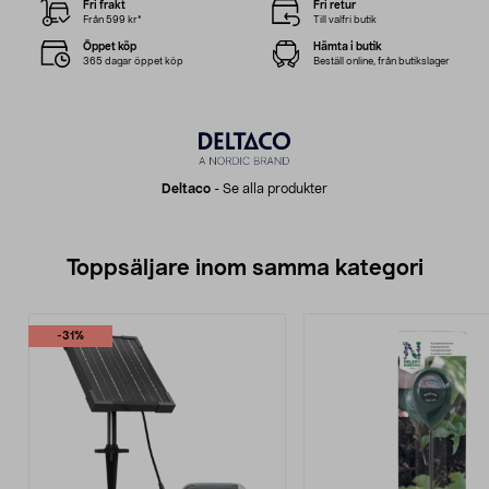
Fri frakt
Fri retur
Från 599 kr*
Till valfri butik
Öppet köp
Hämta i butik
365 dagar öppet köp
Beställ online, från butikslager
Deltaco
-
Se alla produkter
Toppsäljare inom samma kategori
-31%