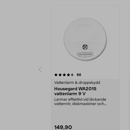
5 av 5 stjärnor
4.5 av 5 stjärnor
recensioner
86
Vattenlarm & droppskydd
Housegard WA201S
vattenlarm 9 V
Larmar effektivt vid läckande
vattenrör, diskmaskiner och
tvättmaskiner. Housega...
149,90