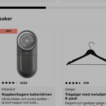
 saker
-25%
4.5av 5 stjärnor
recensioner
4.0av 5 stjärnor
recensioner
3252
256
Klädvård
Galgar
Noppborttagare batteridriven
Trägalgar med metallpi
8-pack
Vårda kläder och andra textilier –
ta bort noppor och ludd.
Elegant och gedigen galge a