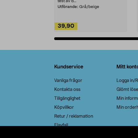
test av d...
Utförande:
Grå/beige
39,90
Lägg i varukorg
Sidfot
Kundservice
Mitt kont
Vanliga frågor
Logga in/R
Kontakta oss
Glömt lös
Tillgänglighet
Min inform
Köpvillkor
Min orderh
Retur / reklamation
Elavfall
Cookie policy