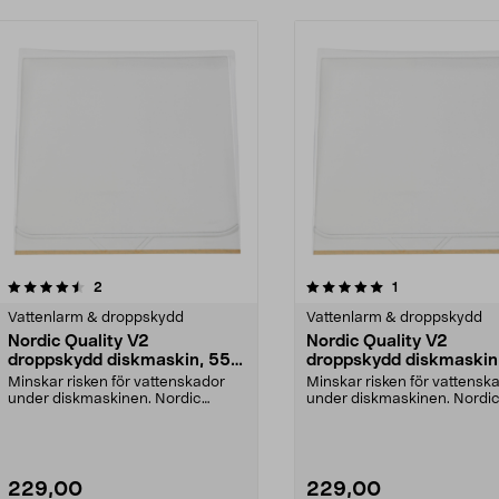
5.0 av 5 stjärnor
recensioner
5.0 av 5 stjärnor
recensioner
2
1
Vattenlarm & droppskydd
Vattenlarm & droppskydd
Nordic Quality V2
Nordic Quality V2
droppskydd diskmaskin, 55,6
droppskydd diskmaskin
x 56 cm
54,5 cm
Minskar risken för vattenskador
Minskar risken för vattensk
under diskmaskinen. Nordic
under diskmaskinen. Nordi
Quality V2 droppskydd...
Quality V2 droppskydd...
229,00
229,00