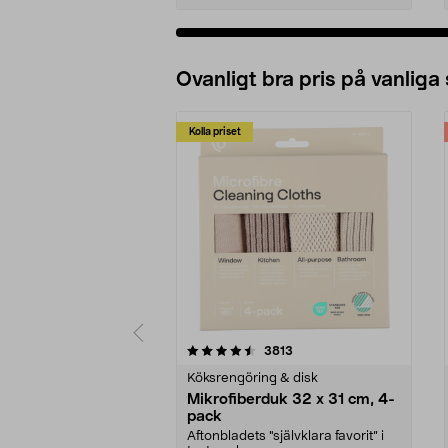
Ovanligt bra pris på vanliga
Kolla priset
5av 5 stjärnor
4.0av 5 stjärnor
recensioner
3813
Köksrengöring & disk
Mikrofiberduk 32 x 31 cm, 4-
pack
Aftonbladets "självklara favorit” i