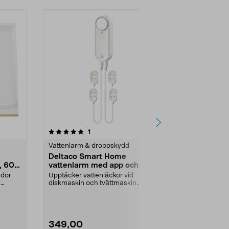
Nyhet
5.0 av 5 stjärnor
recensioner
5.0
1
1
Vattenlarm & droppskydd
Vattenlarm &
Deltaco Smart Home
Nordic Qual
, 60 x
vattenlarm med app och 4
vattenläck
sensorer
ador
Upptäcker vattenläckor vid
Varnar snabbt
c
diskmaskin och tvättmaskin.
kök, tvättstug
Deltaco Smart Home vatten...
Quality ...
349,00
249,00