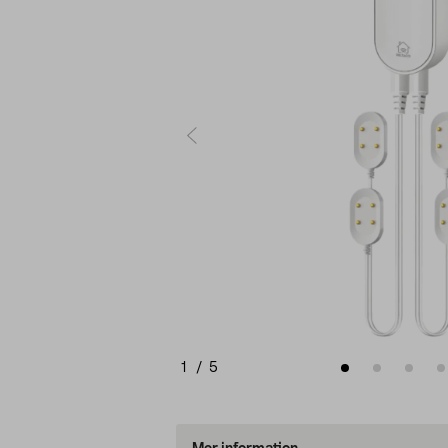
1
/
5