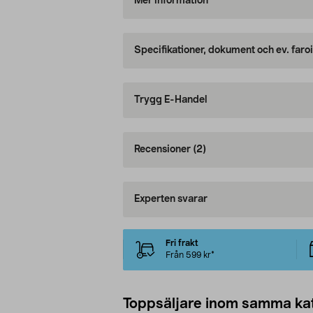
Mer information
Specifikationer, dokument och ev. faro
Trygg E-Handel
Recensioner
(2)
Experten svarar
Fri frakt
Från 599 kr*
Toppsäljare inom samma ka