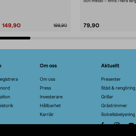
Noppborttagaren fräs...
och metall – finns i flera färg
Galge med sv...
149,90
79,90
199,90
Lägg i varukorg
Lägg i varukorg
o
Om oss
Aktuellt
egistrera
Om oss
Presenter
enord
Press
Städ & rengöring
ation
Investerare
Grillar
istorik
Hållbarhet
Grästrimmer
Karriär
Solcellsbelysning