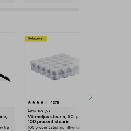
Kolla priset
Multibuy
4.5av 5 stjärnor
recensioner
4.5
4378
2
Levande ljus
Rengöringsm
nne,
Värmeljus stearin, 50-pack,
Bikarbonat
100 procent stearin
Ett allsidigt 
städning och 
v trä
100 procent stearin. Tillverkade i