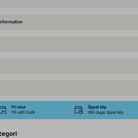
information
Fri retur
Öppet köp
Till valfri butik
365 dagar öppet köp
tegori