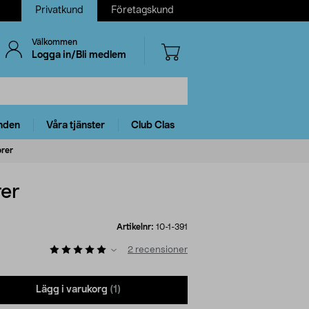
Privatkund
Företagskund
Välkommen
Logga in/Bli medlem
nden
Våra tjänster
Club Clas
orer
er
Artikelnr:
10-1-391
2
recensioner
Lägg i varukorg
(1)