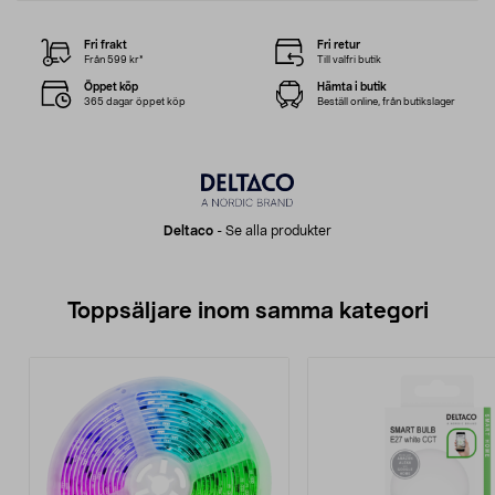
Fri frakt
Fri retur
Från 599 kr*
Till valfri butik
Öppet köp
Hämta i butik
365 dagar öppet köp
Beställ online, från butikslager
Deltaco
-
Se alla produkter
Toppsäljare inom samma kategori