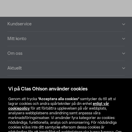
Sidfot
Kundservice
Mitt konto
Om oss
Aktuellt
Våra bolag
Vi på Clas Ohlson använder cookies
Hitta butik
Genom att trycka
”Acceptera alla cookies”
samtycker du till att vi
lagrar cookies och andra spårtekniker på din enhet
enligt vår
cookiepolicy
för att förbättra upplevelsen på vår webbplats,
SE
NO
FI
analysera webbplatsens användning samt anpassa våra
marknadsföringsinsatser. Vi använder fyra kategorier av cookies:
nödvändiga, funktionella, analys och annonsering. För nödvändiga
cookies krävs inte ditt samtycke eftersom dessa cookies är