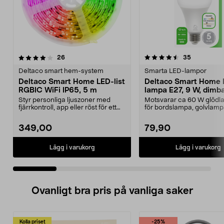
4.5 av 5 stjärnor
recensioner
4.5 av 5 stjärnor
recensione
26
35
Deltaco smart hem-system
Smarta LED-lampor
Deltaco Smart Home LED-list
Deltaco Smart Home 
RGBIC WiFi IP65, 5 m
lampa E27, 9 W, dimb
Styr personliga ljuszoner med
Motsvarar ca 60 W glödla
fjärrkontroll, app eller röst för ett
för bordslampa, golvlam
unikt ljusfl...
taklampa. Deltaco S...
349,00
79,90
Lägg i varukorg
Lägg i varukorg
Ovanligt bra pris på vanliga saker
Kolla priset
-25%