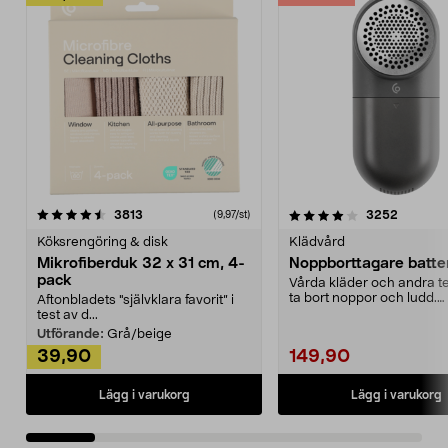
4.0av 5 stjärnor
recensioner
4.5av 5 stjärnor
recensio
3813
3252
(9,97/st)
Köksrengöring & disk
Klädvård
Mikrofiberduk 32 x 31 cm, 4-
Noppborttagare batter
pack
Vårda kläder och andra tex
ta bort noppor och ludd.
Aftonbladets "självklara favorit” i
Noppborttagaren fräs...
test av d...
Utförande:
Grå/beige
39,90
149,90
Lägg i varukorg
Lägg i varukorg