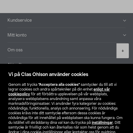
Sidfot
Kundservice
Mitt konto
Product
Om oss
+
quantity
Aktuellt
Vi på Clas Ohlson använder cookies
Våra bolag
Genom att trycka
”Acceptera alla cookies”
samtycker du till att vi
lagrar cookies och andra spårtekniker på din enhet
enligt vår
Hitta butik
cookiepolicy
för att förbättra upplevelsen på vår webbplats,
analysera webbplatsens användning samt anpassa våra
marknadsföringsinsatser. Vi använder fyra kategorier av cookies:
nödvändiga, funktionella, analys och annonsering. För nödvändiga
SE
NO
FI
cookies krävs inte ditt samtycke eftersom dessa cookies är
nödvändiga för att innehållet på webbplatsen ska kunna fungera. Om
du istället vill skräddarsy dina val kan du trycka på
inställningar
. Ditt
samtycke är frivilligt och kan återkallas när som helst genom att du
ändrar i dina cookie-inställningar eller kontaktar oss för guidning.