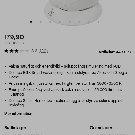
179,90
(inkl. moms)
3.2
(
20
)
Artikelnr:
44-9823
Vakna naturligt och energifylld – soluppgångssimulering med RGB.
Deltaco RGB Smart wake-up light kan röststyras via Alexa och Google
Home.
Anpassningsbar ljusstyrka med färgtemperatur från 3000–6500 K.
Energisnål och långlivad väckarklocka med upp till 25 000 timmars
livslängd.
Deltaco Smart Home app – schemalägg eller styr via solens upp och
nedgång.
Mer information
Butikslager
Onlinelager