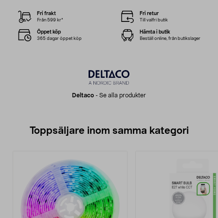
Fri frakt
Fri retur
Från 599 kr*
Till valfri butik
Öppet köp
Hämta i butik
365 dagar öppet köp
Beställ online, från butikslager
Deltaco
-
Se alla produkter
Toppsäljare inom samma kategori