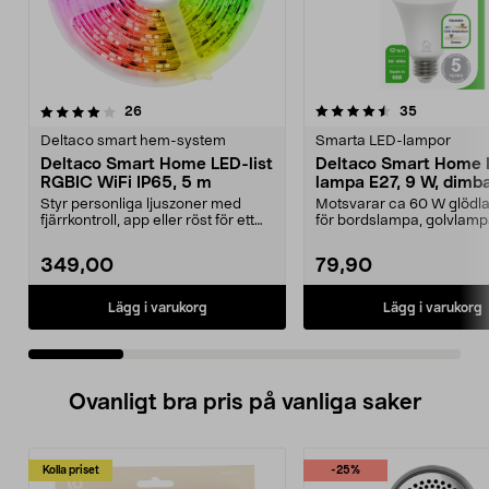
4.5 av 5 stjärnor
recensioner
4.5 av 5 stjärnor
recensione
26
35
Deltaco smart hem-system
Smarta LED-lampor
Deltaco Smart Home LED-list
Deltaco Smart Home 
RGBIC WiFi IP65, 5 m
lampa E27, 9 W, dimb
Styr personliga ljuszoner med
Motsvarar ca 60 W glödla
fjärrkontroll, app eller röst för ett
för bordslampa, golvlam
unikt ljusfl...
taklampa. Deltaco S...
349,00
79,90
Lägg i varukorg
Lägg i varukorg
Ovanligt bra pris på vanliga saker
Kolla priset
-25%