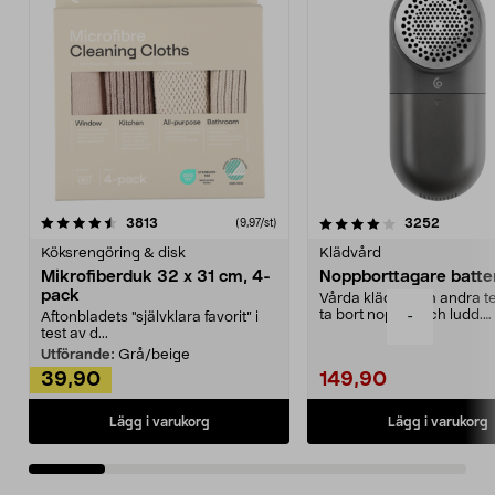
4.0av 5 stjärnor
recensioner
4.5av 5 stjärnor
recensio
3813
3252
(9,97/st)
Köksrengöring & disk
Klädvård
Mikrofiberduk 32 x 31 cm, 4-
Noppborttagare batter
pack
Vårda kläder och andra tex
ta bort noppor och ludd.
-
Aftonbladets "självklara favorit” i
Noppborttagaren fräs...
test av d...
Utförande:
Grå/beige
39,90
149,90
Lägg i varukorg
Lägg i varukorg