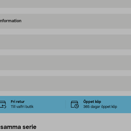
information
Fri retur
Öppet köp
Till valfri butik
365 dagar öppet köp
 samma serie