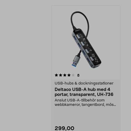
0av 5 stjärnor
recensioner
8
USB-hubs & dockningsstationer
Deltaco USB-A hub med 4
portar, transparent, UH-736
Anslut USB-A-tillbehör som
webbkameror, tangentbord, möss
eller hörlurar. Transp...
299,00