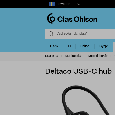
Select
Sweden
market
Hem
El
Fritid
Bygg
Startsida
Multimedia
Datortillbehör
Deltaco USB-C hub 1