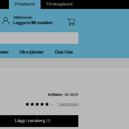
Privatkund
Företagskund
Välkommen
Logga in/Bli medlem
nden
Våra tjänster
Club Clas
Artikelnr:
39-3825
1
recension
Lägg i varukorg
(1)