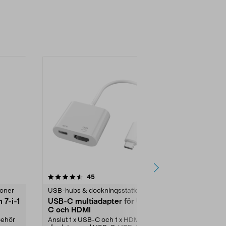
4.5 av 5 stjärnor
recensioner
4.5
45
1
ioner
USB-hubs & dockningsstationer
USB-hubs & d
 7-i-1
USB-C multiadapter för USB-
USB-hub USB
C och HDMI
A
behör
Anslut 1 x USB-C och 1 x HDMI till
Utöka antalet