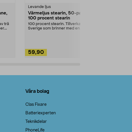
Levande ljus
Rengöringsm
nne,
Värmeljus stearin, 50-pack,
Bikarbonat
100 procent stearin
Ett allsidigt 
städning och 
v trä
100 procent stearin. Tillverkade i
ute. Städa med
er.
Sverige som brinner med en
vacker och sotfri ...
59,90
49,90
Lägg i varukorg
Lägg
Våra bolag
Clas Fixare
Batteriexperten
Teknikdelar
PhoneLife