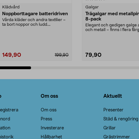
Klädvård
Galgar
Noppborttagare batteridriven
Trägalgar med metallpi
8-pack
Vårda kläder och andra textilier –
ta bort noppor och ludd.
Elegant och gedigen galge a
Noppborttagaren fräs...
och metall – finns i flera färg
Galge med sv...
149,90
79,90
199,90
Lägg i varukorg
Lägg i varukorg
o
Om oss
Aktuellt
egistrera
Om oss
Presenter
enord
Press
Städ & rengöring
ation
Investerare
Grillar
istorik
Hållbarhet
Grästrimmer