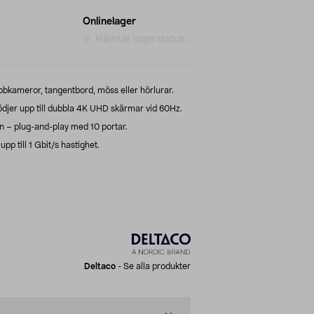
Onlinelager
Hämtar lagerstatus...
bkameror, tangentbord, möss eller hörlurar.
jer upp till dubbla 4K UHD skärmar vid 60Hz.
 – plug-and-play med 10 portar.
p till 1 Gbit/s hastighet.
Deltaco
-
Se alla produkter