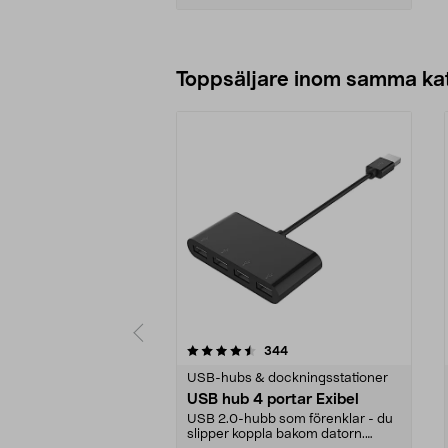
Lägg i varukorg
Toppsäljare inom samma ka
5 av 5 stjärnor
4.5 av 5 stjärnor
recensioner
344
USB-hubs & dockningsstationer
USB hub 4 portar Exibel
USB 2.0-hubb som förenklar - du
slipper koppla bakom datorn.