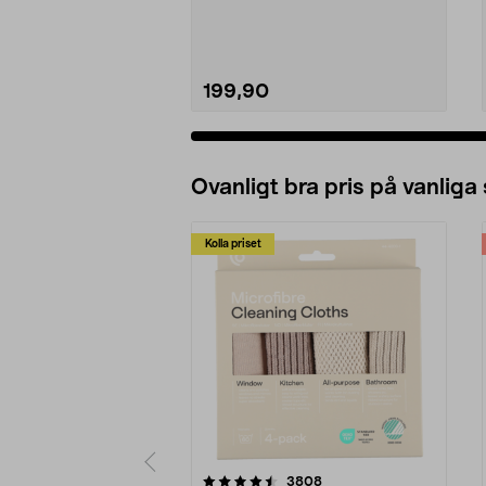
Förgrenar en USB-an...
199,90
Ovanligt bra pris på vanliga
Kolla priset
5av 5 stjärnor
4.0av 5 stjärnor
recensioner
3808