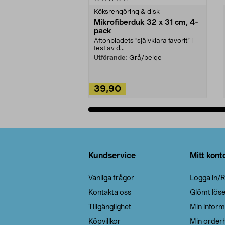
Köksrengöring & disk
Mikrofiberduk 32 x 31 cm, 4-
pack
Aftonbladets "självklara favorit” i
test av d...
Utförande:
Grå/beige
39,90
Lägg i varukorg
Sidfot
Kundservice
Mitt kont
Vanliga frågor
Logga in/R
Kontakta oss
Glömt lös
Tillgänglighet
Min inform
Köpvillkor
Min orderh