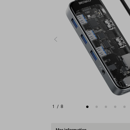
1
/
8