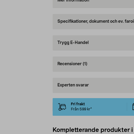
Mer information
Specifikationer, dokument och ev. faro
Trygg E-Handel
Recensioner
(1)
Experten svarar
Fri frakt
Från 599 kr*
Kompletterande produkter i