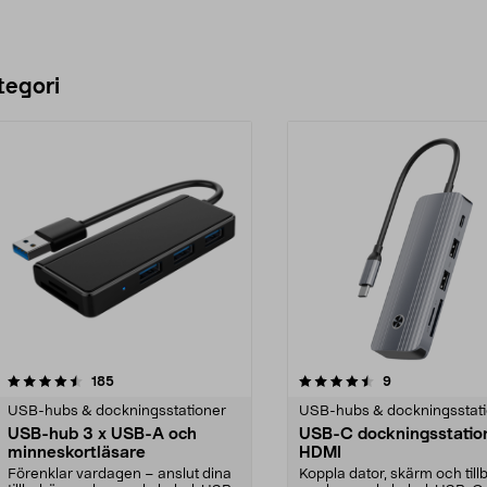
tegori
4.5 av 5 stjärnor
recensioner
4.5 av 5 stjärnor
recensioner
185
9
USB-hubs & dockningsstationer
USB-hubs & dockningsstat
USB-hub 3 x USB-A och
USB-C dockningsstation
minneskortläsare
HDMI
Förenklar vardagen – anslut dina
Koppla dator, skärm och till