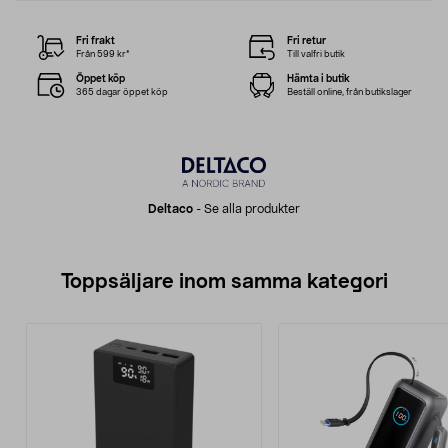
Fri frakt
Fri retur
Från 599 kr*
Till valfri butik
Öppet köp
Hämta i butik
365 dagar öppet köp
Beställ online, från butikslager
Deltaco
-
Se alla produkter
Toppsäljare inom samma kategori