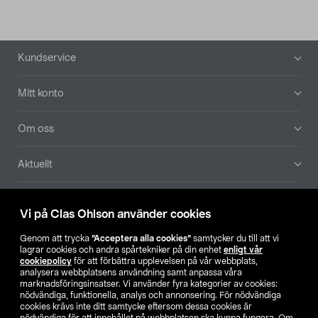
Sidfot
Kundservice
Mitt konto
Om oss
Aktuellt
Våra bolag
Vi på Clas Ohlson använder cookies
Hitta butik
Genom att trycka
”Acceptera alla cookies”
samtycker du till att vi
lagrar cookies och andra spårtekniker på din enhet
enligt vår
cookiepolicy
för att förbättra upplevelsen på vår webbplats,
SE
NO
FI
analysera webbplatsens användning samt anpassa våra
marknadsföringsinsatser. Vi använder fyra kategorier av cookies:
nödvändiga, funktionella, analys och annonsering. För nödvändiga
cookies krävs inte ditt samtycke eftersom dessa cookies är