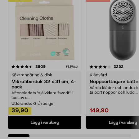
4.0av 5 stjärnor
recensioner
4.5av 5 stjärnor
recensio
3809
3252
(9,97/st)
Köksrengöring & disk
Klädvård
Mikrofiberduk 32 x 31 cm, 4-
Noppborttagare batter
pack
Vårda kläder och andra tex
ta bort noppor och ludd.
Aftonbladets "självklara favorit” i
Noppborttagaren fräs...
test av d...
Utförande:
Grå/beige
39,90
149,90
Lägg i varukorg
Lägg i varukorg