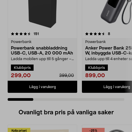
4.5 av 5 stjärnor
recensioner
3.5 av 5 stjärnor
recensioner
151
8
Powerbank
Powerbank
Powerbank snabbladdning
Anker Power Bank 25
USB-C, USB-A, 20 000 mAh
W, inbyggda USB-C-k
Ladda mobilen upp till 5 gånger –
Ladda upp till 4 enheter s
kraft för hela dagen. Kraftfull
med 165 W total effekt. A
Klubbpris
Klubbpris
powerbank – 20...
25 000 mAh powe...
299,00
899,00
399,00
Lägg i varukorg
Lägg i varukorg
Ovanligt bra pris på vanliga saker
Kolla priset
-25%