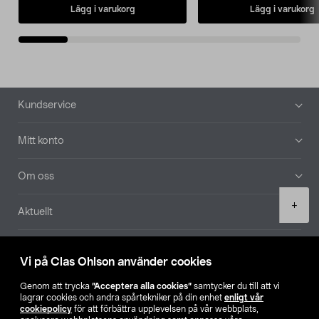
Lägg i varukorg
Lägg i varukorg
Sidfot
Kundservice
Mitt konto
Om oss
Product
+
Aktuellt
quantity
Våra bolag
Vi på Clas Ohlson använder cookies
Hitta butik
Genom att trycka
”Acceptera alla cookies”
samtycker du till att vi
lagrar cookies och andra spårtekniker på din enhet
enligt vår
cookiepolicy
för att förbättra upplevelsen på vår webbplats,
SE
NO
FI