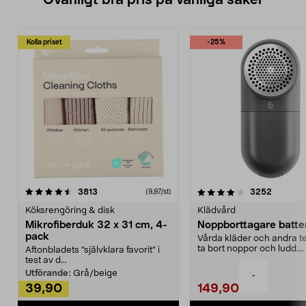
Ovanligt bra pris på vanliga saker
Kolla priset
-25%
4.0av 5 stjärnor
recensioner
4.5av 5 stjärnor
recensio
3813
3252
(9,97/st)
Köksrengöring & disk
Klädvård
Mikrofiberduk 32 x 31 cm, 4-
Noppborttagare batter
pack
Vårda kläder och andra tex
ta bort noppor och ludd.
Aftonbladets "självklara favorit” i
Noppborttagaren fräs...
test av d...
Utförande:
Grå/beige
-
39,90
149,90