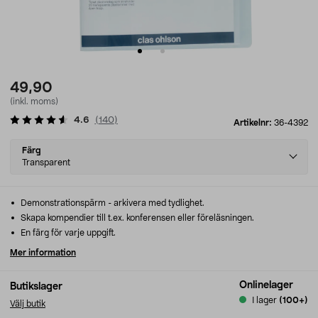
49,90
(inkl. moms)
4.6
(
140
)
Artikelnr:
36-4392
Select
Färg
variant
Transparent
Demonstrationspärm - arkivera med tydlighet.
Skapa kompendier till t.ex. konferensen eller föreläsningen.
En färg för varje uppgift.
Mer information
Onlinelager
Butikslager
I lager
(100+)
Välj butik