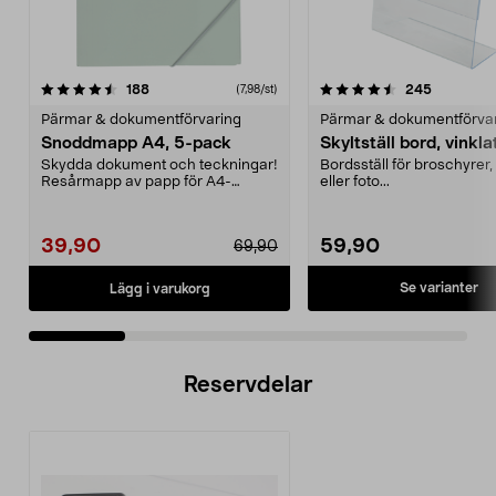
4.5 av 5 stjärnor
recensioner
4.5 av 5 stjärnor
recension
188
245
(7,98/st)
Pärmar & dokumentförvaring
Pärmar & dokumentförva
Snoddmapp A4, 5-pack
Skyltställ bord, vinkla
Skydda dokument och teckningar!
Bordsställ för broschyrer, 
Resårmapp av papp för A4-
eller foto...
papper. 5-pack.
39,90
59,90
69,90
Se varianter
Lägg i varukorg
Reservdelar