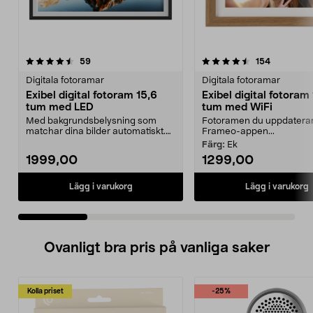
4.5 av 5 stjärnor
recensioner
4.5 av 5 stjärnor
recensione
59
154
Digitala fotoramar
Digitala fotoramar
Exibel digital fotoram 15,6
Exibel digital fotoram 
tum med LED
tum med WiFi
Med bakgrundsbelysning som
Fotoramen du uppdaterar 
matchar dina bilder automatiskt.
Frameo-appen...
Exibel digital fotor...
Färg:
Ek
1999,00
1299,00
Lägg i varukorg
Lägg i varukorg
Ovanligt bra pris på vanliga saker
Kolla priset
-25%