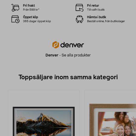
Fri frakt
Fri retur
Från 599 kr*
Till valfri butik
Öppet köp
Hämta i butik
365 dagar öppet köp
Beställ online, från butikslager
Denver
-
Se alla produkter
Toppsäljare inom samma kategori