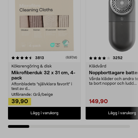
4.0av 5 stjärnor
recensioner
4.5av 5 stjärnor
recensio
3813
3252
(9,97/st)
Köksrengöring & disk
Klädvård
Mikrofiberduk 32 x 31 cm, 4-
Noppborttagare batter
pack
Vårda kläder och andra tex
ta bort noppor och ludd.
Aftonbladets "självklara favorit” i
Noppborttagaren fräs...
test av d...
Utförande:
Grå/beige
39,90
149,90
Lägg i varukorg
Lägg i varukorg