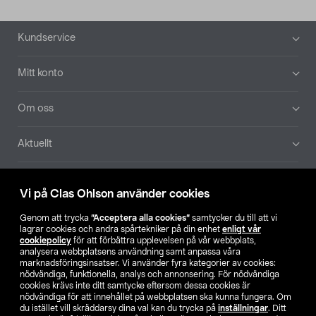
Sidfot
Kundservice
Mitt konto
Om oss
Aktuellt
Våra bolag
Vi på Clas Ohlson använder cookies
Hitta butik
Genom att trycka
”Acceptera alla cookies”
samtycker du till att vi
lagrar cookies och andra spårtekniker på din enhet
enligt vår
cookiepolicy
för att förbättra upplevelsen på vår webbplats,
SE
NO
FI
analysera webbplatsens användning samt anpassa våra
marknadsföringsinsatser. Vi använder fyra kategorier av cookies:
nödvändiga, funktionella, analys och annonsering. För nödvändiga
cookies krävs inte ditt samtycke eftersom dessa cookies är
nödvändiga för att innehållet på webbplatsen ska kunna fungera. Om
du istället vill skräddarsy dina val kan du trycka på
inställningar
. Ditt