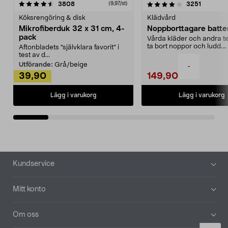
4.0av 5 stjärnor
recensioner
4.5av 5 stjärnor
recensio
3808
3251
(9,97/st)
Köksrengöring & disk
Klädvård
Mikrofiberduk 32 x 31 cm, 4-
Noppborttagare batter
pack
Vårda kläder och andra tex
ta bort noppor och ludd.
Aftonbladets "självklara favorit” i
Noppborttagaren fräs...
test av d...
Utförande:
Grå/beige
-
39,90
149,90
Lägg i varukorg
Lägg i varukorg
Sidfot
Kundservice
Mitt konto
Om oss