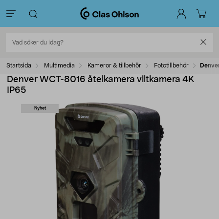
Startsida
Multimedia
Kameror & tillbehör
Fototillbehör
Denver
Denver WCT-8016 åtelkamera viltkamera 4K
IP65
Nyhet