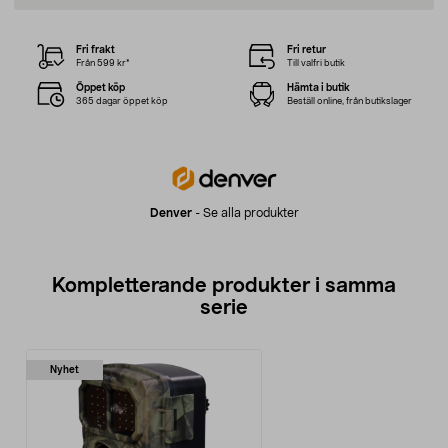
Fri frakt
Fri retur
Från 599 kr*
Till valfri butik
Öppet köp
Hämta i butik
365 dagar öppet köp
Beställ online, från butikslager
Denver
-
Se alla produkter
Kompletterande produkter i samma
serie
Nyhet