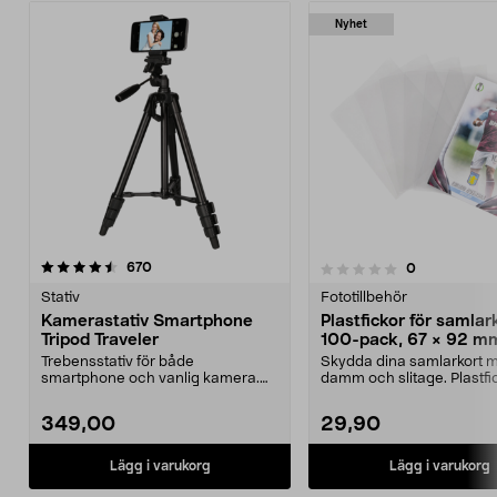
Nyhet
recensioner
670
recensioner
0
0.0 av 5 stjärnor
0.0 av 5 stjärnor
Stativ
Fototillbehör
Kamerastativ Smartphone
Plastfickor för samlar
Tripod Traveler
100-pack, 67 × 92 m
Trebensstativ för både
Skydda dina samlarkort m
smartphone och vanlig kamera.
damm och slitage. Plastfic
Fjärrutlösare till din smar...
Pokémon-kort...
349,00
29,90
Lägg i varukorg
Lägg i varukorg