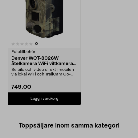
recensioner
0
Fototillbehör
Denver WCT-8026W
åtelkamera WiFi viltkamera
4K IP65
Se bild och video direkt i mobilen
via lokal WiFi och TrailCam Go-
appen. Denver ...
749,00
Lägg i varukorg
Toppsäljare inom samma kategori