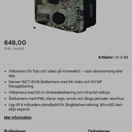
649,00
(inkl. moms)
Artikelnr:
10-3-69
Viltkamera för foto och video på minneskort – utan abonnemang eller
app.
Denver WCT-8016 åtelkamera med 4K-video och 50 MP
fotoupplösning.
Viltkamera med 20 m rörelsedetektering och infraröd nattsyn.
Åtelkamera med IP65, klarar regn, smuts och långa perioder utomhus.
Upp till 6 månaders standbytid för långtidsövervakning. MicroSD-kort
säljs separat.
Mer information
Butikslager
Onlinelager