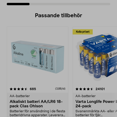
Passande tillbehör
Kolla priset
4.5av 5 stjärnor
recensioner
recensi
685
24101
(3,88/st)
AA-batterier
AA-batterier
Alkaliskt batteri AA/LR6 18-
Varta Longlife Power b
pack Clas Ohlson
24-pack
Batterier för användning i de flesta
Svanenmärkta AA- eller 
batteridrivna apparater. Levereras
batterier för fjär...