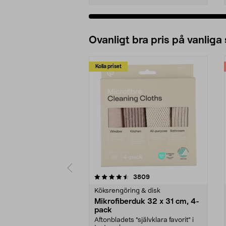
Ovanligt bra pris på vanliga
Kolla priset
5av 5 stjärnor
4.0av 5 stjärnor
recensioner
3809
Köksrengöring & disk
Mikrofiberduk 32 x 31 cm, 4-
pack
Aftonbladets "självklara favorit” i