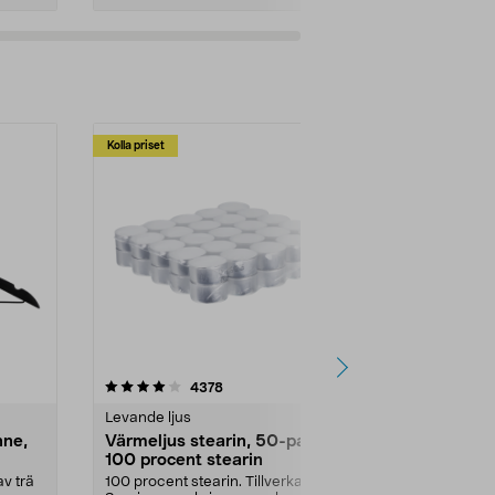
Kolla priset
Multibuy
4.5av 5 stjärnor
recensioner
4.5
4378
2
Levande ljus
Rengöringsm
nne,
Värmeljus stearin, 50-pack,
Bikarbonat
100 procent stearin
Ett allsidigt 
städning och 
v trä
100 procent stearin. Tillverkade i