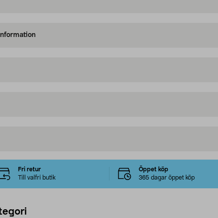
information
Fri retur
Öppet köp
Till valfri butik
365 dagar öppet köp
tegori