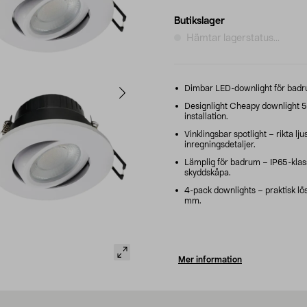
Butikslager
Hämtar lagerstatus...
Dimbar LED-downlight för badru
Designlight Cheapy downlight 5 W 
installation.
Vinklingsbar spotlight – rikta lj
inregningsdetaljer.
Lämplig för badrum – IP65-klass
skyddskåpa.
4-pack downlights – praktisk lösn
mm.
Mer information