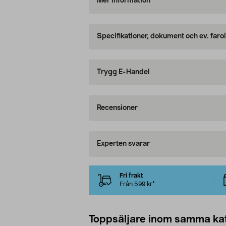
Mer information
Specifikationer, dokument och ev. faro
Trygg E-Handel
Recensioner
Experten svarar
Fri frakt
Från 599 kr*
Toppsäljare inom samma ka