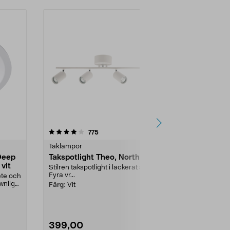
4.5 av 5 stjärnor
recensioner
4.0
775
4
Taklampor
Downlights & 
Deep
Takspotlight Theo, Northlight
Downlight 
vit
Cotech
Stilren takspotlight i lackerat stål.
Fyra vr...
ete och
3 plattor med 
wnlight
placera. Tunna
Färg:
Vit
mm, med Ø 67
399,00
299,00