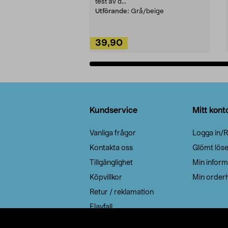
test av d...
Utförande:
Grå/beige
39,90
Lägg i varukorg
Sidfot
Kundservice
Mitt kont
Vanliga frågor
Logga in/R
Kontakta oss
Glömt lös
Tillgänglighet
Min inform
Köpvillkor
Min orderh
Retur / reklamation
Elavfall
Cookie policy