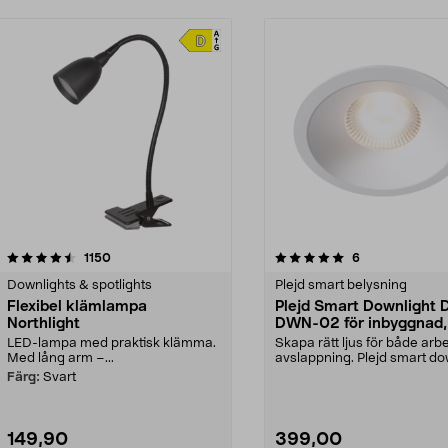
5.0 av 5 stjärnor
recensioner
4.0 av 5 stjärnor
recensioner
1150
6
Downlights & spotlights
Plejd smart belysning
Flexibel klämlampa
Plejd Smart Downlight 
Northlight
DWN-02 för inbyggnad, 
LED-lampa med praktisk klämma.
Skapa rätt ljus för både arb
Med lång arm –...
avslappning. Plejd smart do
Deep DWN-...
Färg:
Svart
149,90
399,00