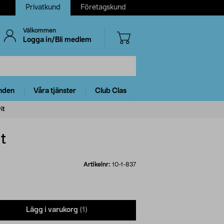
Privatkund
Företagskund
Välkommen
Logga in/Bli medlem
nden
Våra tjänster
Club Clas
it
t
Artikelnr:
10-1-837
Lägg i varukorg
(1)