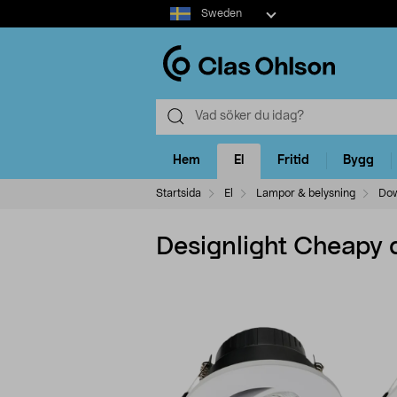
Select
Sweden
market
Hem
El
Fritid
Bygg
Startsida
El
Lampor & belysning
Dow
Designlight Cheapy 