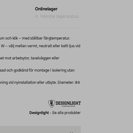
Onlinelager
Hämtar lagerstatus...
m och kök – med ställbar färgtemperatur.
– välj mellan varmt, neutralt eller kallt ljus vid
uset mot arbetsytor, tavelväggen eller
ad och godkänd för montage i isolering utan
ing vid nyinstallation eller utbyte. Diameter: 84
Designlight
-
Se alla produkter