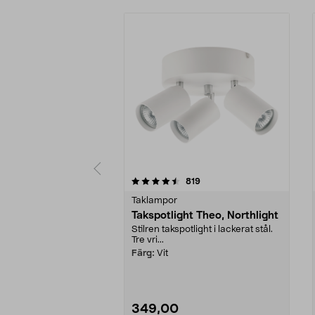
5 av 5 stjärnor
4.5 av 5 stjärnor
recensioner
819
Taklampor
Takspotlight Theo, Northlight
Stilren takspotlight i lackerat stål.
Tre vri...
Färg:
Vit
349,00