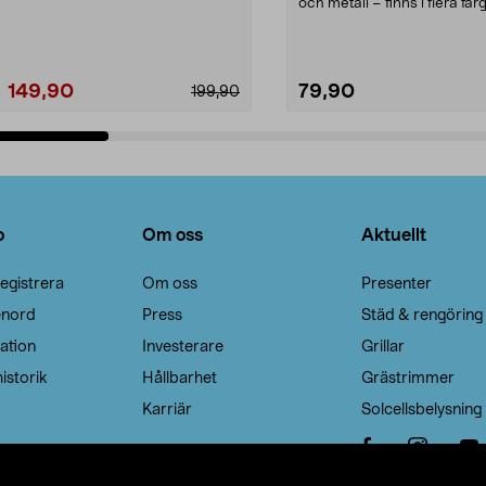
Noppborttagaren fräs...
och metall – finns i flera färg
Galge med sv...
149,90
79,90
199,90
Lägg i varukorg
Lägg i varukorg
o
Om oss
Aktuellt
egistrera
Om oss
Presenter
enord
Press
Städ & rengöring
ation
Investerare
Grillar
istorik
Hållbarhet
Grästrimmer
Karriär
Solcellsbelysning