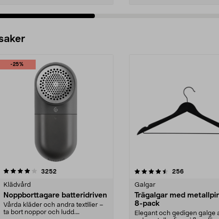
 saker
-25%
4.5av 5 stjärnor
recensioner
4.0av 5 stjärnor
recensioner
3252
256
Klädvård
Galgar
Noppborttagare batteridriven
Trägalgar med metallpi
8-pack
Vårda kläder och andra textilier –
ta bort noppor och ludd.
Elegant och gedigen galge a