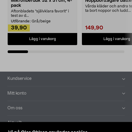
Mikrofiberduk 32 x 31 cm, 4-
Noppborttagare batter
pack
Vårda kläder och andra tex
ta bort noppor och ludd.
Aftonbladets "självklara favorit” i
Noppborttagaren fräs...
test av d...
Utförande:
Grå/beige
39,90
149,90
Lägg i varukorg
Lägg i varukorg
Sidfot
Kundservice
Mitt konto
Om oss
Aktuellt