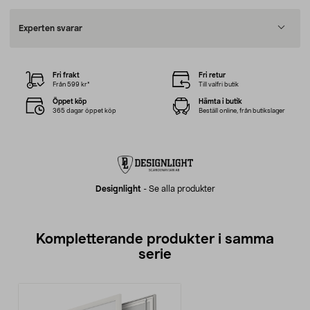
Experten svarar
Fri frakt
Fri retur
Från 599 kr*
Till valfri butik
Öppet köp
Hämta i butik
365 dagar öppet köp
Beställ online, från butikslager
Designlight
-
Se alla produkter
Kompletterande produkter i samma
serie