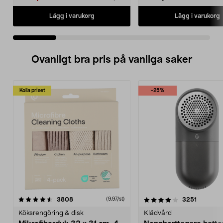
Lägg i varukorg
Lägg i varukorg
Ovanligt bra pris på vanliga saker
Kolla priset
-25%
4.0av 5 stjärnor
recensioner
4.5av 5 stjärnor
recensio
3808
3251
(9,97/st)
Köksrengöring & disk
Klädvård