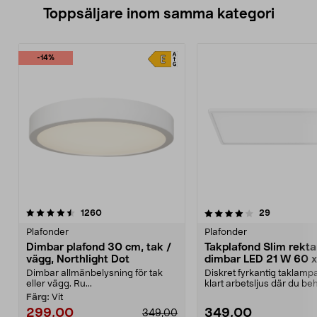
Toppsäljare inom samma kategori
-14%
4.0 av 5 stjärnor
recensioner
4.5 av 5 stjärnor
recensione
1260
29
Plafonder
Plafonder
Dimbar plafond 30 cm, tak /
Takplafond Slim rekta
vägg, Northlight Dot
dimbar LED 21 W 60 
Dimbar allmänbelysning för tak
Diskret fyrkantig taklampa 
eller vägg. Ru...
klart arbetsljus där du be
tydligt. ...
Färg:
Vit
299,00
349,00
349,00