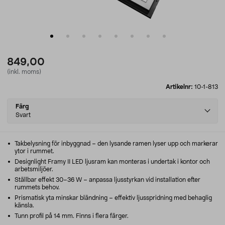
849,00
(inkl. moms)
Artikelnr:
10-1-813
Select
Färg
variant
Svart
Takbelysning för inbyggnad – den lysande ramen lyser upp och markerar
ytor i rummet.
Designlight Framy II LED ljusram kan monteras i undertak i kontor och
arbetsmiljöer.
Ställbar effekt 30–36 W – anpassa ljusstyrkan vid installation efter
rummets behov.
Prismatisk yta minskar bländning – effektiv ljusspridning med behaglig
känsla.
Tunn profil på 14 mm. Finns i flera färger.