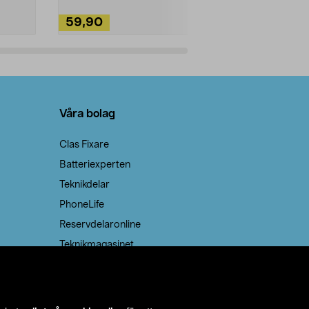
59,90
49,90
Lägg i varukorg
Lägg
Våra bolag
Clas Fixare
Batteriexperten
Teknikdelar
PhoneLife
Reservdelaronline
Teknikmagasinet