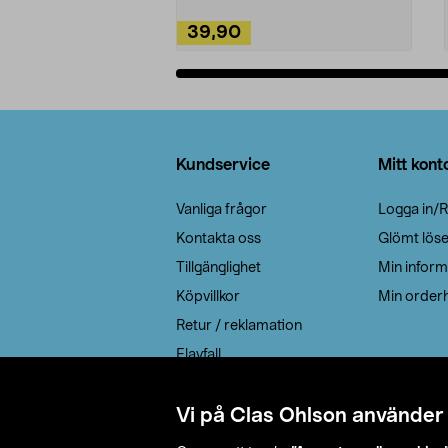
39,90
Lägg i varukorg
Sidfot
Kundservice
Mitt kont
Vanliga frågor
Logga in/R
Kontakta oss
Glömt lös
Tillgänglighet
Min inform
Köpvillkor
Min orderh
Retur / reklamation
Elavfall
Cookie policy
Leveransalternativ
Vi på Clas Ohlson använder