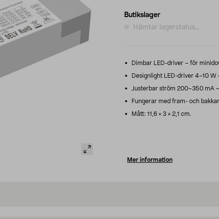
Butikslager
Hämtar lagerstatus...
Dimbar LED-driver – för minidow
Designlight LED-driver 4–10 W – 
Justerbar ström 200–350 mA – v
Fungerar med fram- och bakkan
Mått: 11,6 × 3 × 2,1 cm.
Mer information