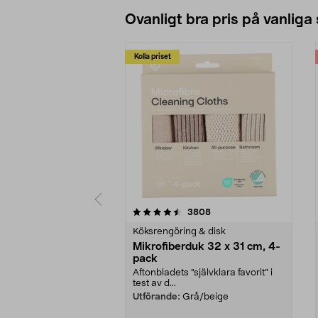
Ovanligt bra pris på vanliga
Kolla priset
5av 5 stjärnor
4.0av 5 stjärnor
recensioner
3808
Köksrengöring & disk
Mikrofiberduk 32 x 31 cm, 4-
pack
Aftonbladets "självklara favorit” i
test av d...
Utförande:
Grå/beige