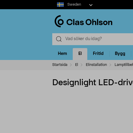
Select
Sweden
market
Hem
El
Fritid
Bygg
Startsida
El
Elinstallation
Lamptillbe
Designlight LED-dri