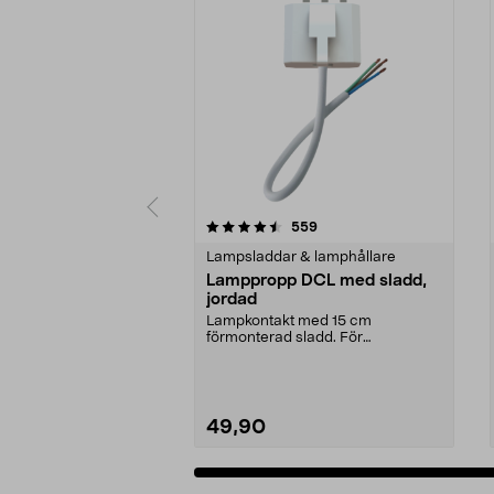
5 av 5 stjärnor
4.5 av 5 stjärnor
recensioner
559
Lampsladdar & lamphållare
Lamppropp DCL med sladd,
jordad
Lampkontakt med 15 cm
förmonterad sladd. För
användning med t.ex. taklampor
som ...
49,90