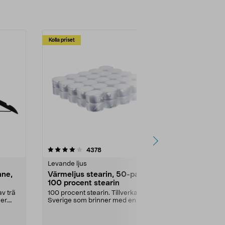
Kolla priset
Multibuy
4.5av 5 stjärnor
recensioner
4.5
4378
2
Levande ljus
Rengöringsm
nne,
Värmeljus stearin, 50-pack,
Bikarbonat
100 procent stearin
Ett allsidigt 
städning och 
v trä
100 procent stearin. Tillverkade i
ute. Städa med
er.
Sverige som brinner med en
vacker och sotfri ...