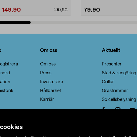
149,90
79,90
199,90
Lägg i varukorg
Lägg i varukorg
o
Om oss
Aktuellt
egistrera
Om oss
Presenter
enord
Press
Städ & rengöring
ation
Investerare
Grillar
istorik
Hållbarhet
Grästrimmer
Karriär
Solcellsbelysning
 cookies