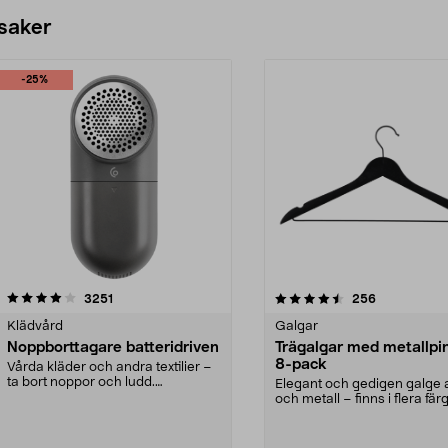
 saker
-25%
4.5av 5 stjärnor
recensioner
4.0av 5 stjärnor
recensioner
3251
256
Klädvård
Galgar
Noppborttagare batteridriven
Trägalgar med metallpi
8-pack
Vårda kläder och andra textilier –
ta bort noppor och ludd.
Elegant och gedigen galge a
Noppborttagaren fräs...
och metall – finns i flera färg
Galge med sv...