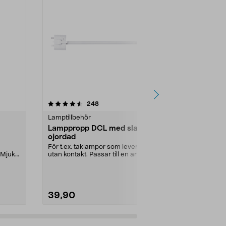
4.0 av 5 stjärnor
recensioner
4.5
248
2
Lamptillbehör
Lampsladdar 
Lamppropp DCL med sladd,
Förlängnin
ojordad
Långe Jan, 
För t.ex. taklampor som levereras
Flytta din tak
 Mjuk
utan kontakt. Passar till en armatur
nya hål i tak
som är du...
Långe Jan vit.
39,90
399,00