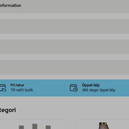
information
Fri retur
Öppet köp
Till valfri butik
365 dagar öppet köp
tegori