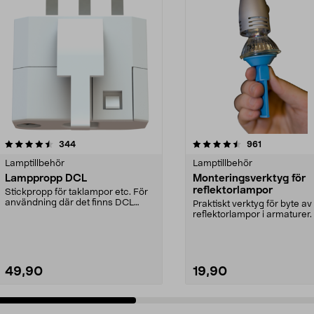
4.5 av 5 stjärnor
recensioner
4.5 av 5 stjärnor
recensioner
344
961
Lamptillbehör
Lamptillbehör
Lamppropp DCL
Monteringsverktyg för
reflektorlampor
Stickpropp för taklampor etc. För
användning där det finns DCL
Praktiskt verktyg för byte av
lamputtag. Monter...
reflektorlampor i armaturer.
sugkopp - extra ...
49,90
19,90