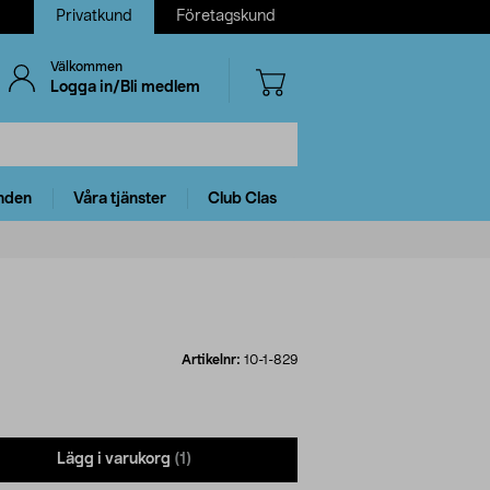
Privatkund
Företagskund
Välkommen
Logga in/Bli medlem
nden
Våra tjänster
Club Clas
Artikelnr:
10-1-829
Lägg i varukorg
(1)