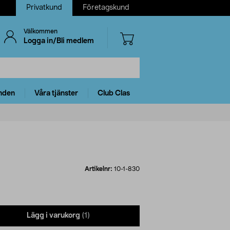
Privatkund
Företagskund
Välkommen
Logga in/Bli medlem
nden
Våra tjänster
Club Clas
Artikelnr:
10-1-830
Lägg i varukorg
(1)