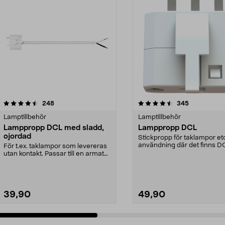
4.5 av 5 stjärnor
recensioner
4.5 av 5 stjärnor
recensioner
248
345
Lamptillbehör
Lamptillbehör
Lamppropp DCL med sladd,
Lamppropp DCL
ojordad
Stickpropp för taklampor et
användning där det finns D
För t.ex. taklampor som levereras
lamputtag. Monter...
utan kontakt. Passar till en armatur
som är du...
39,90
49,90