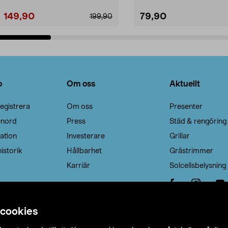
149,90
79,90
199,90
Lägg i varukorg
Lägg i varukorg
o
Om oss
Aktuellt
egistrera
Om oss
Presenter
enord
Press
Städ & rengöring
ation
Investerare
Grillar
istorik
Hållbarhet
Grästrimmer
Karriär
Solcellsbelysning
 cookies