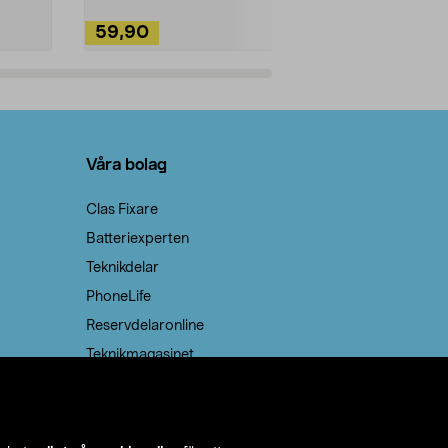
59,90
49,90
Lägg i varukorg
Lägg
Våra bolag
Clas Fixare
Batteriexperten
Teknikdelar
PhoneLife
Reservdelaronline
Teknikmagasinet