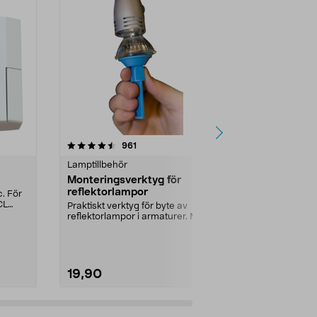
4.0 av 5 stjärnor
recensioner
4.5
961
2
Lamptillbehör
Lampsladdar 
Monteringsverktyg för
Förlängnin
reflektorlampor
Långe Jan, 
c. För
CL
Praktiskt verktyg för byte av
Flytta din tak
reflektorlampor i armaturer. Mjuk
nya hål i tak
sugkopp - extra ...
Långe Jan vit.
19,90
399,00