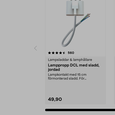
5 av 5 stjärnor
4.5 av 5 stjärnor
recensioner
560
Lampsladdar & lamphållare
Lamppropp DCL med sladd,
jordad
Lampkontakt med 15 cm
förmonterad sladd. För
användning med t.ex. taklampor
som ...
49,90