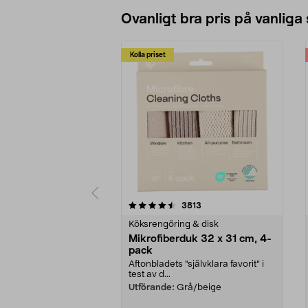
Ovanligt bra pris på vanliga
Kolla priset
5av 5 stjärnor
4.0av 5 stjärnor
recensioner
3813
Köksrengöring & disk
Mikrofiberduk 32 x 31 cm, 4-
pack
Aftonbladets "självklara favorit” i
test av d...
Utförande:
Grå/beige