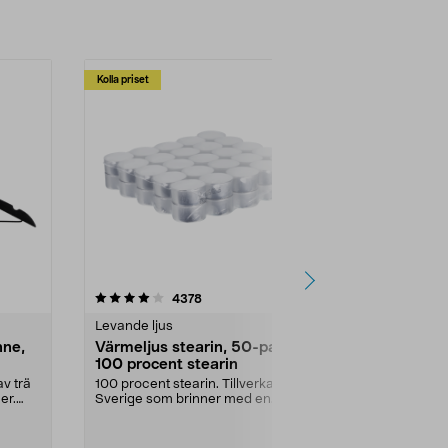
Kolla priset
Multibuy
4.5av 5 stjärnor
recensioner
4.5
4378
2
Levande ljus
Rengöringsm
nne,
Värmeljus stearin, 50-pack,
Bikarbonat
100 procent stearin
Ett allsidigt 
städning och 
v trä
100 procent stearin. Tillverkade i
ute. Städa med
er.
Sverige som brinner med en
vacker och sotfri ...