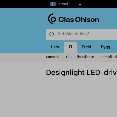
Select
Sweden
market
Hem
El
Fritid
Bygg
Startsida
El
Elinstallation
Lamptillbe
Designlight LED-dri