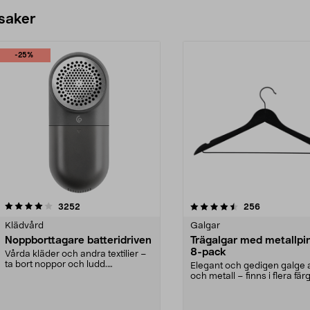
 saker
-25%
4.5av 5 stjärnor
recensioner
4.0av 5 stjärnor
recensioner
3252
256
Klädvård
Galgar
Noppborttagare batteridriven
Trägalgar med metallpi
8-pack
Vårda kläder och andra textilier –
ta bort noppor och ludd.
Elegant och gedigen galge a
Noppborttagaren fräs...
och metall – finns i flera färg
Galge med sv...