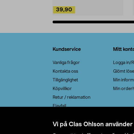
39,90
Lägg i varukorg
Sidfot
Kundservice
Mitt kont
Vanliga frågor
Logga in/R
Kontakta oss
Glömt lös
Tillgänglighet
Min inform
Köpvillkor
Min orderh
Retur / reklamation
Elavfall
Cookie policy
Leveransalternativ
Vi på Clas Ohlson använder