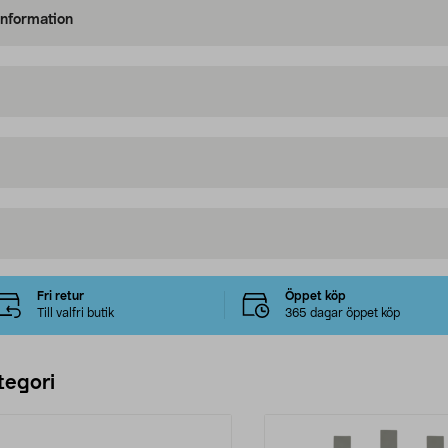
information
Fri retur
Öppet köp
Till valfri butik
365 dagar öppet köp
tegori