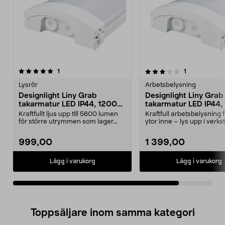
3.0av 5 stjärnor
recensioner
recensioner
1
1
Lysrör
Arbetsbelysning
Designlight Liny Grab
Designlight Liny Grab
takarmatur LED IP44, 1200
takarmatur LED IP44,
mm
mm
Kraftfullt ljus upp till 5600 lumen
Kraftfull arbetsbelysning f
för större utrymmen som lager
ytor inne – lys upp i verks
och verkstad. ...
lagerlokal, ...
999,00
1 399,00
Lägg i varukorg
Lägg i varukorg
Toppsäljare inom samma kategori