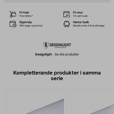
Fri frakt
Fri retur
Från 599 kr*
Till valfri butik
Öppet köp
Hämta i butik
365 dagar öppet köp
Beställ online, från butikslager
Designlight
-
Se alla produkter
Kompletterande produkter i samma
serie