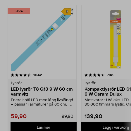
-40%
4.5 av 5 stjärnor
recensioner
4.5 av 5 stjärnor
recension
1042
798
Lysrör
Lysrör
LED lysrör T8 G13 9 W 60 cm
Kompaktlysrör LED S
varmvitt
6 W Osram Dulux
Energisnål LED med lång livslängd
Motsvarar 11 W icke-LED – 
– passar i armaturer på 60 cm. T8
30 000 timmars lystid. O
G13 9 W – LE...
Dulux S11 G23 – ...
59,90
139,90
99,90
Läs mer
Lägg i varukorg