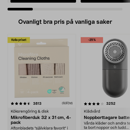
Ovanligt bra pris på vanliga saker
Kolla priset
-25%
4.0av 5 stjärnor
recensioner
4.5av 5 stjärnor
recensio
3813
3252
(9,97/st)
Köksrengöring & disk
Klädvård
Mikrofiberduk 32 x 31 cm, 4-
Noppborttagare batter
pack
Vårda kläder och andra tex
ta bort noppor och ludd.
Aftonbladets "självklara favorit” i