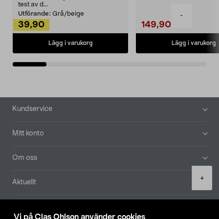
Noppborttagaren fräs...
test av d...
Utförande:
Grå/beige
-
39,90
149,90
Lägg i varukorg
Lägg i varukorg
Sidfot
Kundservice
Mitt konto
Om oss
Product
+
Aktuellt
quantity
Våra bolag
Vi på Clas Ohlson använder cookies