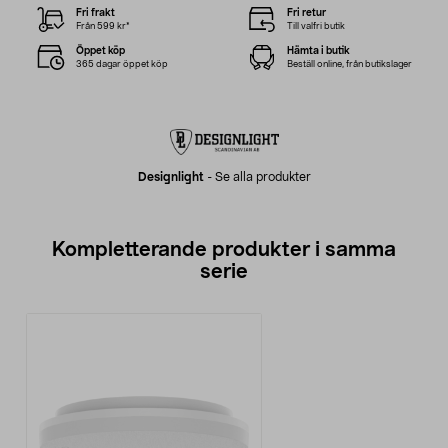
Fri frakt
Fri retur
Från 599 kr*
Till valfri butik
Öppet köp
Hämta i butik
365 dagar öppet köp
Beställ online, från butikslager
Designlight
-
Se alla produkter
Kompletterande produkter i samma
serie