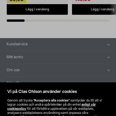
Lägg i varukorg
Lägg i varukorg
Sidfot
Kundservice
Mitt konto
Om oss
Aktuellt
Vi på Clas Ohlson använder cookies
Våra bolag
Genom att trycka
”Acceptera alla cookies”
samtycker du till att vi
lagrar cookies och andra spårtekniker på din enhet
enligt vår
Hitta butik
cookiepolicy
för att förbättra upplevelsen på vår webbplats,
analysera webbplatsens användning samt anpassa våra