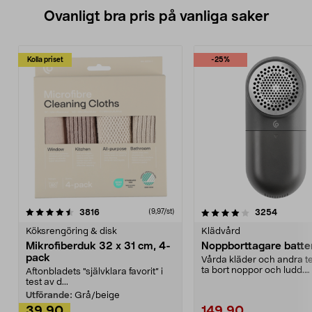
Ovanligt bra pris på vanliga saker
Kolla priset
-25%
4.0av 5 stjärnor
recensioner
4.5av 5 stjärnor
recensio
3816
3254
(9,97/st)
Köksrengöring & disk
Klädvård
Mikrofiberduk 32 x 31 cm, 4-
Noppborttagare batter
pack
Vårda kläder och andra tex
ta bort noppor och ludd.
Aftonbladets "självklara favorit” i
Noppborttagaren fräs...
test av d...
Utförande:
Grå/beige
39,90
149,90