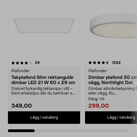
4.5 av 5 stjärnor
recensioner
4.0 av 5 stjärnor
recensio
29
1262
Plafonder
Plafonder
Takplafond Slim rektangulär
Dimbar plafond 30 cm
dimbar LED 21 W 60 x 29 cm
vägg, Northlight Dot
Diskret fyrkantig taklampa i vitt –
Dimbar allmänbelysning f
klart arbetsljus där du behöver se
eller vägg. Ru...
tydligt. ...
Färg:
Vit
349,00
299,00
Lägg i varukorg
Lägg i varukorg