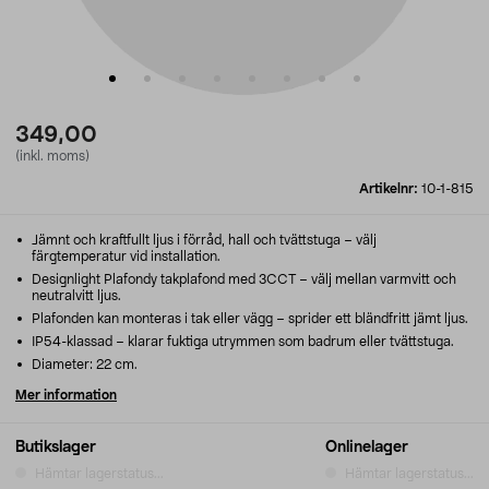
349,00
(inkl. moms)
Artikelnr:
10-1-815
Jämnt och kraftfullt ljus i förråd, hall och tvättstuga – välj
färgtemperatur vid installation.
Designlight Plafondy takplafond med 3CCT – välj mellan varmvitt och
neutralvitt ljus.
Plafonden kan monteras i tak eller vägg – sprider ett bländfritt jämt ljus.
IP54-klassad – klarar fuktiga utrymmen som badrum eller tvättstuga.
Diameter: 22 cm.
Mer information
Butikslager
Onlinelager
Hämtar lagerstatus...
Hämtar lagerstatus...