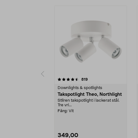
5 av 5 stjärnor
4.5 av 5 stjärnor
recensioner
819
Downlights & spotlights
Takspotlight Theo, Northlight
Stilren takspotlight i lackerat stål.
Tre vri...
Färg:
Vit
349,00