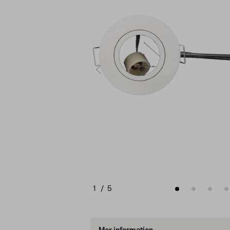
1
/
5