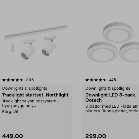
4.5 av 5 stjärnor
recensioner
4.5 av 5 stjärnor
recensioner
206
475
Downlights & spotlights
Downlights & spotlights
Tracklight startset, Northlight
Downlight LED 3-pack,
Cotech
Tracklight belysningssystem -
bygg snygg bely...
3 plattor med LED - lätta att
placera. Tunna plattor, enda
Färg:
Vit
mm, med Ø 67 mm. ...
449,00
299,00