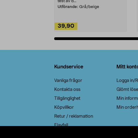
test av d...
Utförande:
Grå/beige
39,90
Lägg i varukorg
Sidfot
Kundservice
Mitt kont
Vanliga frågor
Logga in/R
Kontakta oss
Glömt lös
Tillgänglighet
Min inform
Köpvillkor
Min orderh
Retur / reklamation
Elavfall
Cookie policy