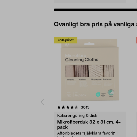
Ovanligt bra pris på vanliga
Kolla priset
5av 5 stjärnor
4.0av 5 stjärnor
recensioner
3813
Köksrengöring & disk
Mikrofiberduk 32 x 31 cm, 4-
pack
Aftonbladets "självklara favorit” i