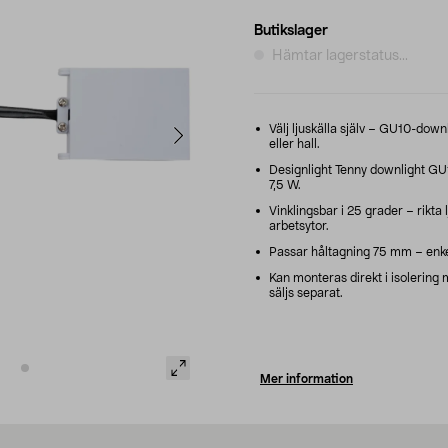
Butikslager
Hämtar lagerstatus...
Välj ljuskälla själv – GU10-downl
eller hall.
Designlight Tenny downlight GU10
7,5 W.
Vinklingsbar i 25 grader – rikta l
arbetsytor.
Passar håltagning 75 mm – enkel 
Kan monteras direkt i isolering m
säljs separat.
Mer information