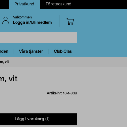
Privatkund
Företagskund
Välkommen
Logga in/Bli medlem
nden
Våra tjänster
Club Clas
m, vit
, vit
Artikelnr:
10-1-838
Lägg i varukorg
(1)