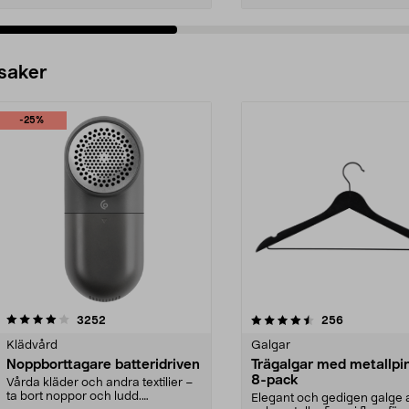
 saker
-25%
4.5av 5 stjärnor
recensioner
4.0av 5 stjärnor
recensioner
3252
256
Klädvård
Galgar
Noppborttagare batteridriven
Trägalgar med metallpi
8-pack
Vårda kläder och andra textilier –
ta bort noppor och ludd.
Elegant och gedigen galge a