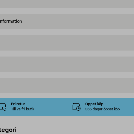
information
Fri retur
Öppet köp
Till valfri butik
365 dagar öppet köp
tegori