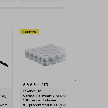
Kolla priset
Multibuy
4.5av 5 stjärnor
recensioner
4.5
4378
2
Levande ljus
Rengöringsm
nne,
Värmeljus stearin, 50-pack,
Bikarbonat
100 procent stearin
Ett allsidigt 
städning och 
v trä
100 procent stearin. Tillverkade i