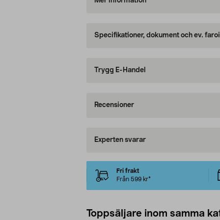
Mer information
Specifikationer, dokument och ev. faro
Trygg E-Handel
Recensioner
Experten svarar
Fri frakt
Från 599 kr*
Toppsäljare inom samma ka