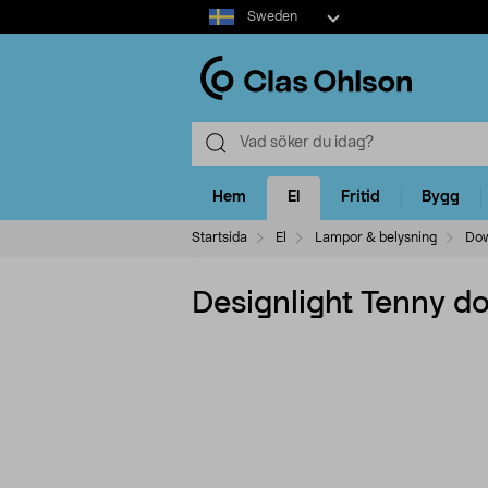
Select
Sweden
market
Hem
El
Fritid
Bygg
Startsida
El
Lampor & belysning
Dow
Designlight Tenny do