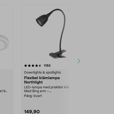
4.0 av 5 stjärnor
recensioner
5.0
1150
7
Downlights & spotlights
Downlights & 
Flexibel klämlampa
Takspotligh
Northlight
Stilren takspot
Fyra vr...
LED-lampa med praktisk klämma.
st 9
Med lång arm –...
Färg:
Vit
Färg:
Svart
149,90
399,00