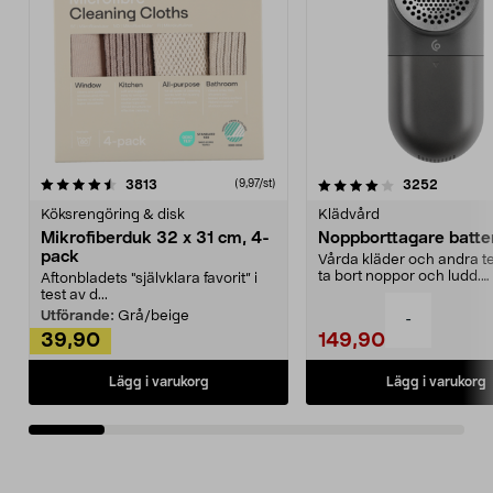
4.0av 5 stjärnor
recensioner
4.5av 5 stjärnor
recensio
3813
3252
(9,97/st)
Köksrengöring & disk
Klädvård
Mikrofiberduk 32 x 31 cm, 4-
Noppborttagare batter
pack
Vårda kläder och andra tex
ta bort noppor och ludd.
Aftonbladets "självklara favorit” i
Noppborttagaren fräs...
test av d...
Utförande:
Grå/beige
-
39,90
149,90
Lägg i varukorg
Lägg i varukorg