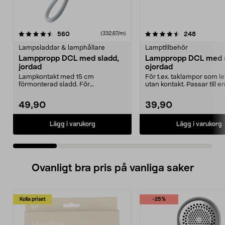
4.5 av 5 stjärnor
recensioner
4.5 av 5 stjärnor
recension
560
248
(332,67/m)
Lampsladdar & lamphållare
Lamptillbehör
Lamppropp DCL med sladd,
Lamppropp DCL med s
jordad
ojordad
Lampkontakt med 15 cm
För t.ex. taklampor som l
förmonterad sladd. För
utan kontakt. Passar till 
användning med t.ex. taklampor
som är du...
som ...
49,90
39,90
Lägg i varukorg
Lägg i varukorg
Ovanligt bra pris på vanliga saker
Kolla priset
-25%