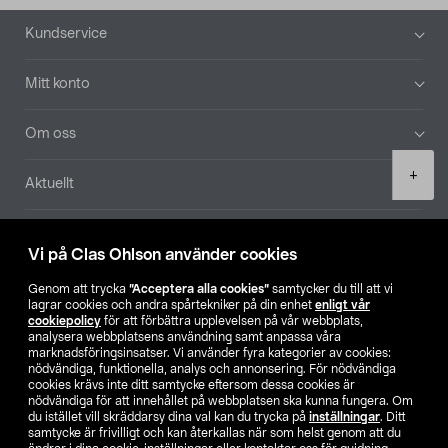
Sidfot
Kundservice
Mitt konto
Om oss
Product
+
Aktuellt
quantity
Våra bolag
Vi på Clas Ohlson använder cookies
Hitta butik
Genom att trycka
”Acceptera alla cookies”
samtycker du till att vi
lagrar cookies och andra spårtekniker på din enhet
enligt vår
cookiepolicy
för att förbättra upplevelsen på vår webbplats,
SE
NO
FI
analysera webbplatsens användning samt anpassa våra
marknadsföringsinsatser. Vi använder fyra kategorier av cookies:
nödvändiga, funktionella, analys och annonsering. För nödvändiga
cookies krävs inte ditt samtycke eftersom dessa cookies är
nödvändiga för att innehållet på webbplatsen ska kunna fungera. Om
du istället vill skräddarsy dina val kan du trycka på
inställningar
. Ditt
samtycke är frivilligt och kan återkallas när som helst genom att du