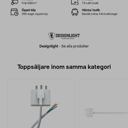
Från 599 kr*
Till valfri butik
Öppet köp
Hämta i butik
365 dagar öppet köp
Beställ online, från butikslager
Designlight
-
Se alla produkter
Toppsäljare inom samma kategori