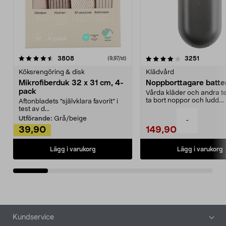
4.0av 5 stjärnor
recensioner
4.5av 5 stjärnor
recensio
3808
3251
(9,97/st)
Köksrengöring & disk
Klädvård
Mikrofiberduk 32 x 31 cm, 4-
Noppborttagare batter
pack
Vårda kläder och andra tex
ta bort noppor och ludd.
Aftonbladets "självklara favorit” i
Noppborttagaren fräs...
test av d...
Utförande:
Grå/beige
-
39,90
149,90
Lägg i varukorg
Lägg i varukorg
Sidfot
Kundservice