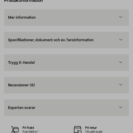
Produktinformation
Mer information
Specifikationer, dokument och ev. faroinformation
Trygg E-Handel
Recensioner
(6)
Experten svarar
Fri frakt
Fri retur
Från 599 kr*
Till valfri butik