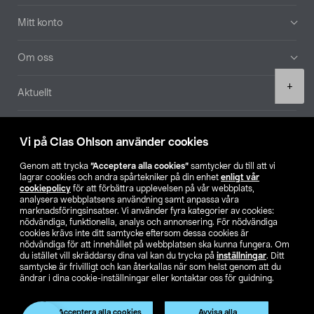
Mitt konto
Om oss
Product
+
Aktuellt
quantity
Våra bolag
Vi på Clas Ohlson använder cookies
Hitta butik
Genom att trycka
”Acceptera alla cookies”
samtycker du till att vi
lagrar cookies och andra spårtekniker på din enhet
enligt vår
cookiepolicy
för att förbättra upplevelsen på vår webbplats,
SE
NO
FI
analysera webbplatsens användning samt anpassa våra
marknadsföringsinsatser. Vi använder fyra kategorier av cookies:
nödvändiga, funktionella, analys och annonsering. För nödvändiga
cookies krävs inte ditt samtycke eftersom dessa cookies är
nödvändiga för att innehållet på webbplatsen ska kunna fungera. Om
du istället vill skräddarsy dina val kan du trycka på
inställningar
. Ditt
samtycke är frivilligt och kan återkallas när som helst genom att du
ändrar i dina cookie-inställningar eller kontaktar oss för guidning.
Köpvillkor
Privacy statement
Klubbvillkor
För företag
Ändra till priser exklusive moms
Acceptera alla cookies
Avvisa alla