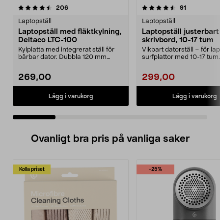
4.5 av 5 stjärnor
recensioner
4.5 av 5 stjärnor
recensioner
206
91
Laptopställ
Laptopställ
Laptopställ med fläktkylning,
Laptopställ justerbart
Deltaco LTC-100
skrivbord, 10-17 tum
Kylplatta med integrerat ställ för
Vikbart datorställ – för l
bärbar dator. Dubbla 120 mm
surfplattor med 10-17 tum
tystgående fläkta...
skärmstorlek. Lap...
269,00
299,00
Lägg i varukorg
Lägg i varukorg
Ovanligt bra pris på vanliga saker
Kolla priset
-25%