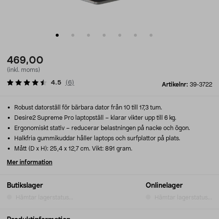
469,00
(inkl. moms)
4.5
(
6
)
Artikelnr:
39-3722
Robust datorställ för bärbara dator från 10 till 17,3 tum.
Desire2 Supreme Pro laptopställ – klarar vikter upp till 6 kg.
Ergonomiskt stativ – reducerar belastningen på nacke och ögon.
Halkfria gummikuddar håller laptops och surfplattor på plats.
Mått (D x H): 25,4 x 12,7 cm. Vikt: 891 gram.
Mer information
Butikslager
Onlinelager
Hämtar lagerstatus...
Hämtar lagerstatus...