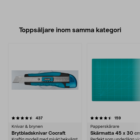
Toppsäljare inom samma kategori
4.5 av 5 stjärnor
recensioner
4.5 av 5 stjärnor
recensione
437
159
Knivar & brynen
Papperskärare
Brytbladsknivar Cocraft
Skärmatta 45 x 30 c
Kraftig modell med mjukt bekvämt
Perfekt som underlägg vid