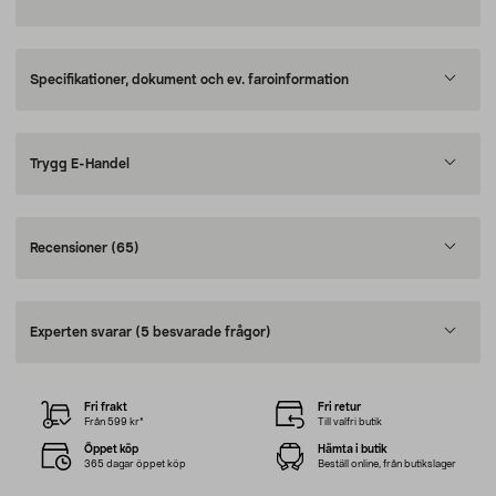
Specifikationer, dokument och ev. faroinformation
Trygg E-Handel
Recensioner
(65)
Experten svarar
(5 besvarade frågor)
Fri frakt
Fri retur
Från 599 kr*
Till valfri butik
Öppet köp
Hämta i butik
365 dagar öppet köp
Beställ online, från butikslager