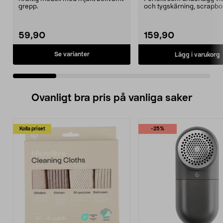
grepp.
och tygskärning, scrapbo
etc. Verktyg för ...
59,90
159,90
Se varianter
Lägg i varukorg
Ovanligt bra pris på vanliga saker
Kolla priset
-25%