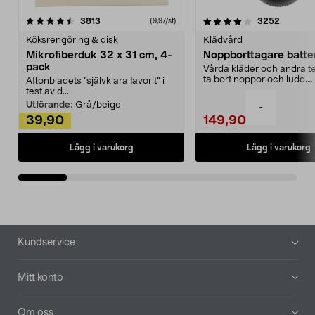
4.0av 5 stjärnor
recensioner
4.5av 5 stjärnor
recensio
3813
3252
(9,97/st)
Köksrengöring & disk
Klädvård
Mikrofiberduk 32 x 31 cm, 4-
Noppborttagare batter
pack
Vårda kläder och andra tex
ta bort noppor och ludd.
Aftonbladets "självklara favorit” i
Noppborttagaren fräs...
test av d...
Utförande:
Grå/beige
-
39,90
149,90
Lägg i varukorg
Lägg i varukorg
Sidfot
Kundservice
Mitt konto
Om oss