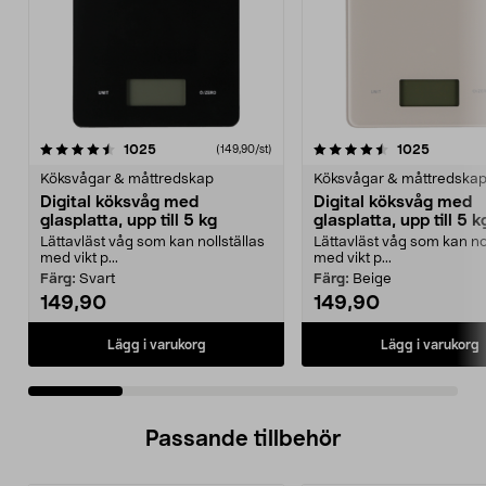
4.5 av 5 stjärnor
recensioner
recensio
1025
1025
(149,90/st)
0.0 av 5 stjärnor
Köksvågar & måttredskap
Köksvågar & måttredska
Digital köksvåg med
Digital köksvåg med
glasplatta, upp till 5 kg
glasplatta, upp till 5 k
Lättavläst våg som kan nollställas
Lättavläst våg som kan nol
med vikt p...
med vikt p...
Färg:
Svart
Färg:
Beige
149,90
149,90
Lägg i varukorg
Lägg i varukorg
Passande tillbehör