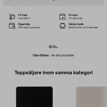
Fri frakt
Fri retur
Från 599 kr*
Till valfri butik
Öppet köp
Hämta i butik
365 dagar öppet köp
Beställ online, från butikslager
Clas Ohlson
-
Se alla produkter
Toppsäljare inom samma kategori