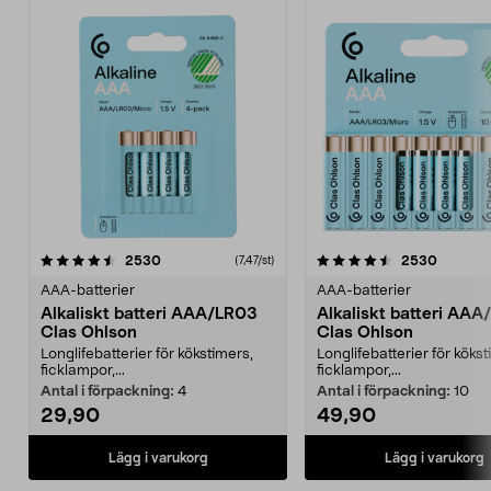
4.5av 5 stjärnor
recensioner
4.5av 5 stjärnor
recensio
2530
2530
(7,47/st)
AAA-batterier
AAA-batterier
Alkaliskt batteri AAA/LR03
Alkaliskt batteri AA
Clas Ohlson
Clas Ohlson
Longlifebatterier för kökstimers,
Longlifebatterier för kökst
ficklampor,...
ficklampor,...
Antal i förpackning:
4
Antal i förpackning:
10
29,90
49,90
Lägg i varukorg
Lägg i varukorg