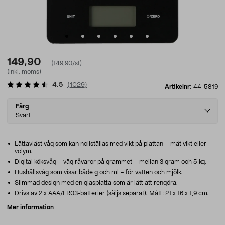
149,90
(149,90/st)
(inkl. moms)
4.5
(
1029
)
Artikelnr:
44-5819
Select
Färg
variant
Svart
Lättavläst våg som kan nollställas med vikt på plattan – mät vikt eller
volym.
Digital köksvåg – väg råvaror på grammet – mellan 3 gram och 5 kg.
Hushållsvåg som visar både g och ml – för vatten och mjölk.
Slimmad design med en glasplatta som är lätt att rengöra.
Drivs av 2 x AAA/LR03-batterier (säljs separat). Mått: 21 x 16 x 1,9 cm.
Mer information