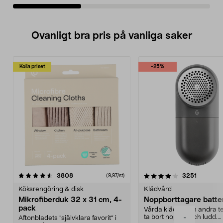
Ovanligt bra pris på vanliga saker
Kolla priset
-25%
4.0av 5 stjärnor
recensioner
4.5av 5 stjärnor
recensio
3808
3251
(9,97/st)
Köksrengöring & disk
Klädvård
Mikrofiberduk 32 x 31 cm, 4-
Noppborttagare batter
pack
Vårda kläder och andra tex
ta bort noppor och ludd.
-
Aftonbladets "självklara favorit” i