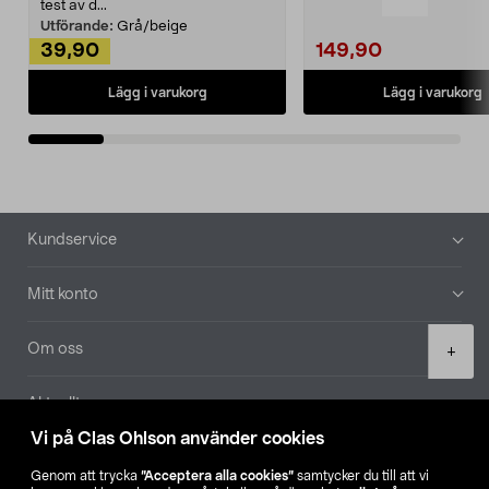
Noppborttagaren fräs...
test av d...
Utförande:
Grå/beige
39,90
149,90
Lägg i varukorg
Lägg i varukorg
Sidfot
Kundservice
Mitt konto
Product
Om oss
+
quantity
Aktuellt
Vi på Clas Ohlson använder cookies
Våra bolag
Genom att trycka
”Acceptera alla cookies”
samtycker du till att vi