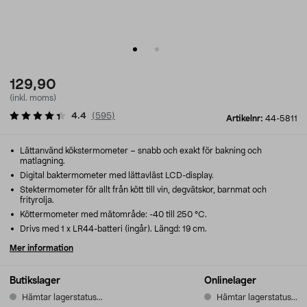
129,90
(inkl. moms)
4.4
(
595
)
Artikelnr:
44-5811
Lättanvänd kökstermometer – snabb och exakt för bakning och
matlagning.
Digital baktermometer med lättavläst LCD-display.
Stektermometer för allt från kött till vin, degvätskor, barnmat och
frityrolja.
Köttermometer med mätområde: -40 till 250 °C.
Drivs med 1 x LR44-batteri (ingår). Längd: 19 cm.
Mer information
Butikslager
Onlinelager
Hämtar lagerstatus...
Hämtar lagerstatus...