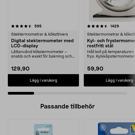
4.5 av 5 stjärnor
recensioner
4.5 av 5 stjärnor
recensio
595
1429
Stektermometrar & kökstimers
Stektermometrar & kökst
Digital stektermometer med
Kyl- och frystermome
LCD-display
rostfritt stål
Lättanvänd kökstermometer –
Håll koll på temperaturen 
snabb och exakt för bakning och
frys. Kylskåpstermometer
matlagning. Digital ...
användas både ...
129,90
59,90
Lägg i varukorg
Lägg i varukorg
Passande tillbehör