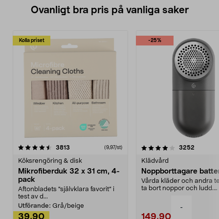
Ovanligt bra pris på vanliga saker
Kolla priset
-25%
4.0av 5 stjärnor
recensioner
4.5av 5 stjärnor
recensio
3813
3252
(9,97/st)
Köksrengöring & disk
Klädvård
Mikrofiberduk 32 x 31 cm, 4-
Noppborttagare batter
pack
Vårda kläder och andra tex
ta bort noppor och ludd.
Aftonbladets "självklara favorit” i
Noppborttagaren fräs...
test av d...
Utförande:
Grå/beige
-
39,90
149,90