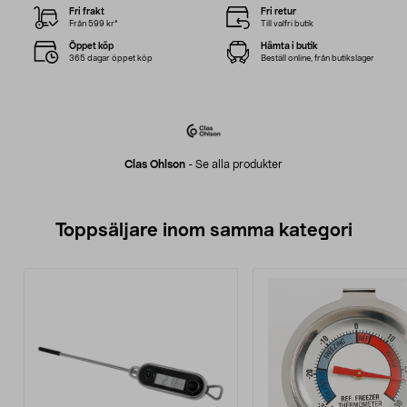
Fri frakt
Fri retur
Från 599 kr*
Till valfri butik
Öppet köp
Hämta i butik
365 dagar öppet köp
Beställ online, från butikslager
Clas Ohlson
-
Se alla produkter
Toppsäljare inom samma kategori