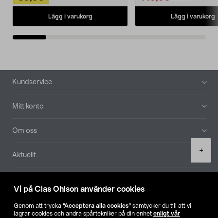
Lägg i varukorg
Lägg i varukorg
Sidfot
Kundservice
Mitt konto
Om oss
Product
+
Aktuellt
quantity
Våra bolag
Vi på Clas Ohlson använder cookies
Hitta butik
Genom att trycka
”Acceptera alla cookies”
samtycker du till att vi
lagrar cookies och andra spårtekniker på din enhet
enligt vår