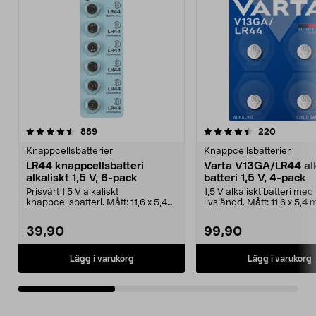
4.5av 5 stjärnor
recensioner
4.5av 5 stjärnor
recension
889
220
Knappcellsbatterier
Knappcellsbatterier
LR44 knappcellsbatteri
Varta V13GA/LR44 alk
alkaliskt 1,5 V, 6-pack
batteri 1,5 V, 4-pack
Prisvärt 1,5 V alkaliskt
1,5 V alkaliskt batteri med
knappcellsbatteri. Mått: 11,6 x 5,4
livslängd. Mått: 11,6 x 5,4
mm. LR44 – litet ba...
Alkaline ...
39,90
99,90
Lägg i varukorg
Lägg i varukorg