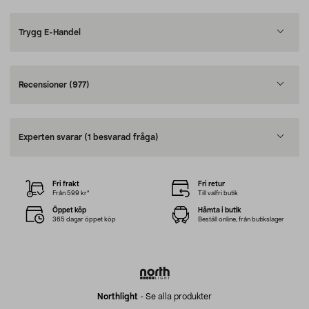
Trygg E-Handel
Recensioner
(977)
Experten svarar
(1 besvarad fråga)
Fri frakt
Fri retur
Från 599 kr*
Till valfri butik
Öppet köp
Hämta i butik
365 dagar öppet köp
Beställ online, från butikslager
Northlight
-
Se alla produkter