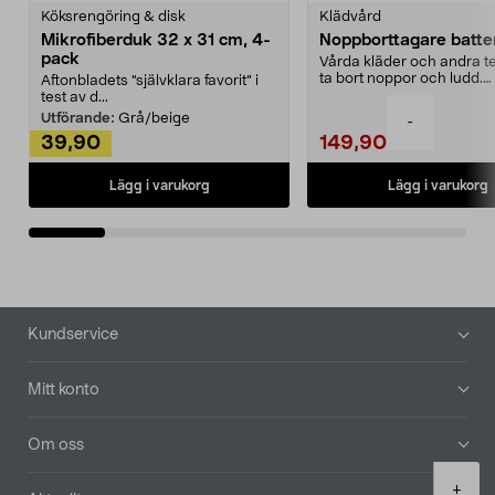
Köksrengöring & disk
Klädvård
Mikrofiberduk 32 x 31 cm, 4-
Noppborttagare batter
pack
Vårda kläder och andra tex
ta bort noppor och ludd.
Aftonbladets "självklara favorit” i
Noppborttagaren fräs...
test av d...
Utförande:
Grå/beige
-
39,90
149,90
Lägg i varukorg
Lägg i varukorg
Sidfot
Kundservice
Mitt konto
Om oss
Product
+