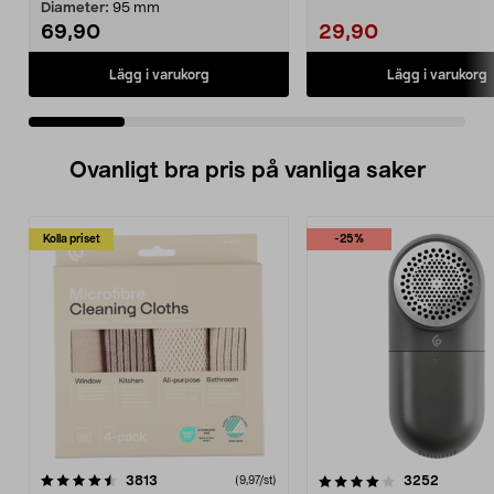
klassiska glödtrådslampan
Diameter:
95 mm
69,90
29,90
Lägg i varukorg
Lägg i varukorg
Ovanligt bra pris på vanliga saker
Kolla priset
-25%
4.0av 5 stjärnor
recensioner
4.5av 5 stjärnor
recensio
3813
3252
(9,97/st)