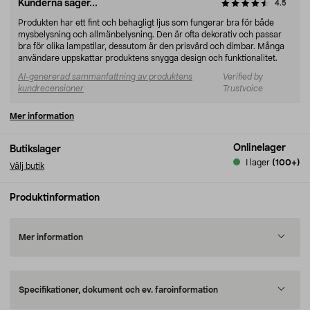
Kunderna säger...
4.5
Produkten har ett fint och behagligt ljus som fungerar bra för både
mysbelysning och allmänbelysning. Den är ofta dekorativ och passar
bra för olika lampstilar, dessutom är den prisvärd och dimbar. Många
användare uppskattar produktens snygga design och funktionalitet.
AI-genererad sammanfattning av produktens
Verified by
kundrecensioner
Trustvoice
Mer information
Onlinelager
Butikslager
I lager
(100+)
Välj butik
Produktinformation
Mer information
Specifikationer, dokument och ev. faroinformation