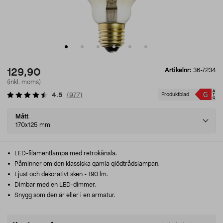
Artikelnr:
36-7234
129,90
(inkl. moms)
4.5
(
977
)
Produktblad
Select
Mått
variant
170x125 mm
LED-filamentlampa med retrokänsla.
Påminner om den klassiska gamla glödtrådslampan.
Ljust och dekorativt sken - 190 lm.
Dimbar med en LED-dimmer.
Snygg som den är eller i en armatur.