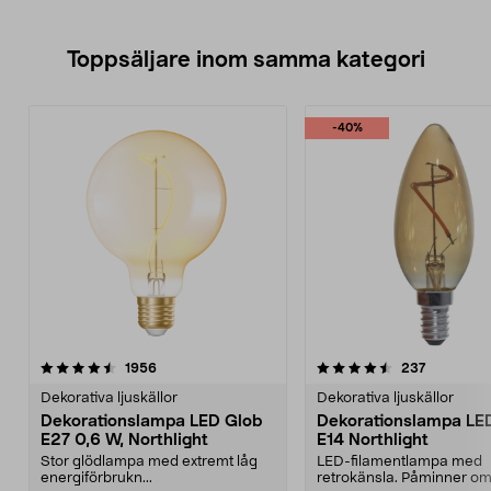
Toppsäljare inom samma kategori
-40%
4.5 av 5 stjärnor
recensioner
4.5 av 5 stjärnor
recension
1956
237
Dekorativa ljuskällor
Dekorativa ljuskällor
Dekorationslampa LED Glob
Dekorationslampa LE
E27 0,6 W, Northlight
E14 Northlight
Stor glödlampa med extremt låg
LED-filamentlampa med
energiförbrukn...
retrokänsla. Påminner o