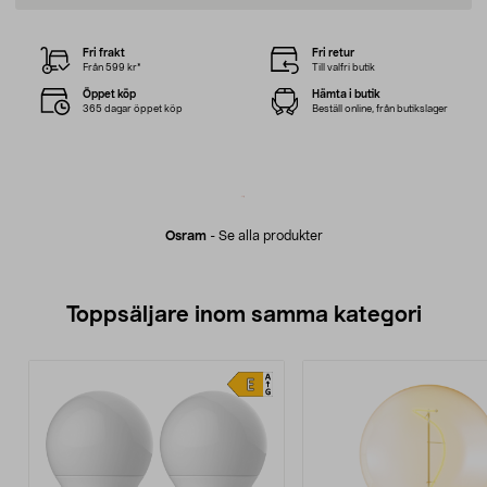
Fri frakt
Fri retur
Från 599 kr*
Till valfri butik
Öppet köp
Hämta i butik
365 dagar öppet köp
Beställ online, från butikslager
Osram
-
Se alla produkter
Toppsäljare inom samma kategori