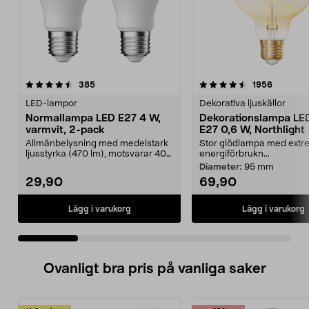
4.5 av 5 stjärnor
recensioner
4.5 av 5 stjärnor
recensio
385
1956
LED-lampor
Dekorativa ljuskällor
Normallampa LED E27 4 W,
Dekorationslampa LE
varmvit, 2-pack
E27 0,6 W, Northlight
Allmänbelysning med medelstark
Stor glödlampa med extre
ljusstyrka (470 lm), motsvarar 40
energiförbrukn...
W glödlampa. Va...
Diameter:
95 mm
29,90
69,90
Lägg i varukorg
Lägg i varukorg
Ovanligt bra pris på vanliga saker