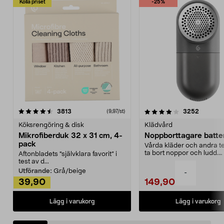
Kolla priset
-25%
4.0av 5 stjärnor
recensioner
4.5av 5 stjärnor
recensio
3813
3252
(9,97/st)
Köksrengöring & disk
Klädvård
Mikrofiberduk 32 x 31 cm, 4-
Noppborttagare batter
pack
Vårda kläder och andra tex
ta bort noppor och ludd.
Aftonbladets "självklara favorit” i
Noppborttagaren fräs...
test av d...
Utförande:
Grå/beige
-
39,90
149,90
Lägg i varukorg
Lägg i varukorg