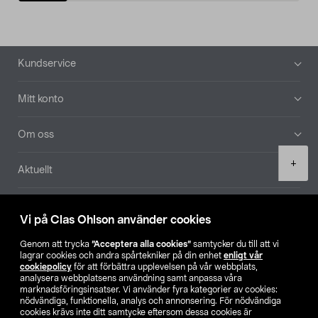
Sidfot
Kundservice
Mitt konto
Om oss
Product
+
Aktuellt
quantity
Våra bolag
Vi på Clas Ohlson använder cookies
Hitta butik
Genom att trycka
”Acceptera alla cookies”
samtycker du till att vi
lagrar cookies och andra spårtekniker på din enhet
enligt vår
cookiepolicy
för att förbättra upplevelsen på vår webbplats,
SE
NO
FI
analysera webbplatsens användning samt anpassa våra
marknadsföringsinsatser. Vi använder fyra kategorier av cookies:
nödvändiga, funktionella, analys och annonsering. För nödvändiga
cookies krävs inte ditt samtycke eftersom dessa cookies är