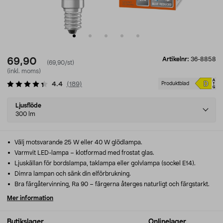
Artikelnr:
36-8858
69,90
(69,90/st)
(inkl. moms)
4.4
(
189
)
Produktblad
Select
Ljusflöde
variant
300 lm
Välj motsvarande 25 W eller 40 W glödlampa.
Varmvit LED-lampa – klotformad med frostat glas.
Ljuskällan för bordslampa, taklampa eller golvlampa (sockel E14).
Dimra lampan och sänk din elförbrukning.
Bra färgåtervinning, Ra 90 – färgerna återges naturligt och färgstarkt.
Mer information
Butikslager
Onlinelager