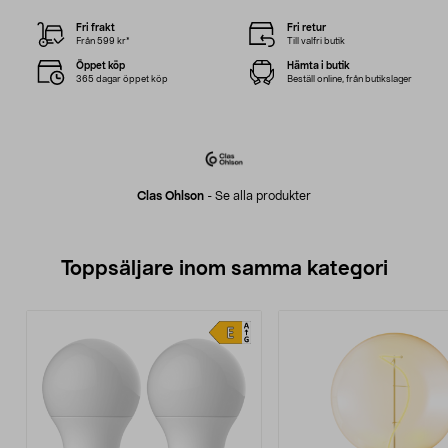
Fri frakt
Fri retur
Från 599 kr*
Till valfri butik
Öppet köp
Hämta i butik
365 dagar öppet köp
Beställ online, från butikslager
Clas Ohlson
-
Se alla produkter
Toppsäljare inom samma kategori