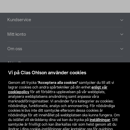
Sidfot
Kundservice
Mitt konto
Om oss
Aktuellt
Vi på Clas Ohlson använder cookies
Våra bolag
Genom att trycka
”Acceptera alla cookies”
samtycker du till att vi
lagrar cookies och andra spårtekniker på din enhet
enligt vår
Hitta butik
cookiepolicy
för att förbättra upplevelsen på vår webbplats,
analysera webbplatsens användning samt anpassa våra
marknadsföringsinsatser. Vi använder fyra kategorier av cookies:
nödvändiga, funktionella, analys och annonsering. För nödvändiga
SE
NO
FI
cookies krävs inte ditt samtycke eftersom dessa cookies är
nödvändiga för att innehållet på webbplatsen ska kunna fungera. Om
du istället vill skräddarsy dina val kan du trycka på
inställningar
. Ditt
samtycke är frivilligt och kan återkallas när som helst genom att du
ändrar i dina cookie-inställningar eller kontaktar oss för guidning.