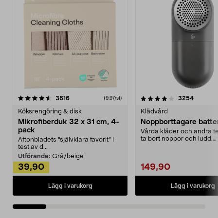
4.0av 5 stjärnor
recensioner
4.5av 5 stjärnor
recensio
3816
3254
(9,97/st)
Köksrengöring & disk
Klädvård
Mikrofiberduk 32 x 31 cm, 4-
Noppborttagare batter
pack
Vårda kläder och andra tex
ta bort noppor och ludd.
Aftonbladets "självklara favorit” i
Noppborttagaren fräs...
test av d...
Utförande:
Grå/beige
39,90
149,90
Lägg i varukorg
Lägg i varukorg