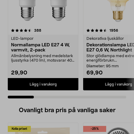
4.5 av 5 stjärnor
recensioner
4.5 av 5 stjärnor
recensio
388
1956
LED-lampor
Dekorativa ljuskällor
Normallampa LED E27 4 W,
Dekorationslampa LE
varmvit, 2-pack
E27 0,6 W, Northlight
Allmänbelysning med medelstark
Stor glödlampa med extre
ljusstyrka (470 lm), motsvarar 40
energiförbrukn...
W glödlampa. Va...
Diameter:
95 mm
29,90
69,90
Lägg i varukorg
Lägg i varukorg
Ovanligt bra pris på vanliga saker
Kolla priset
-25%