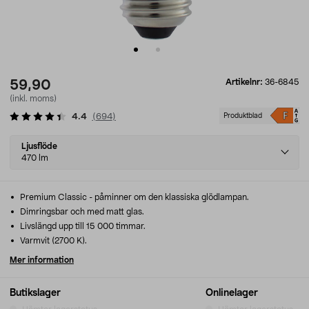
Artikelnr:
36-6845
59,90
(inkl. moms)
4.4
(
694
)
Produktblad
Select
Ljusflöde
variant
470 lm
Premium Classic - påminner om den klassiska glödlampan.
Dimringsbar och med matt glas.
Livslängd upp till 15 000 timmar.
Varmvit (2700 K).
Mer information
Butikslager
Onlinelager