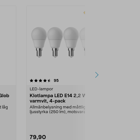
-40%
4.5 av 5 stjärnor
recensioner
4.5
95
2
LED-lampor
Dekorativa lju
Glob
Klotlampa LED E14 2,2 W,
Dekoration
varmvit, 4-pack
E14 Northli
 låg
Allmänbelysning med måttlig
LED-filamen
ljusstyrka (250 lm), motsvarar 25
retrokänsla.
W glödlampa. Varmv...
klassiska glö
79,90
29,90