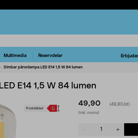
Multimedia
Reservdelar
Erbjuda
Dimbar päronlampa LED E14 1,5 W 84 lumen
LED E14 1,5 W 84 lumen
49,90
(49,90/st)
Produktblad
(inkl. moms)
Product
quantity