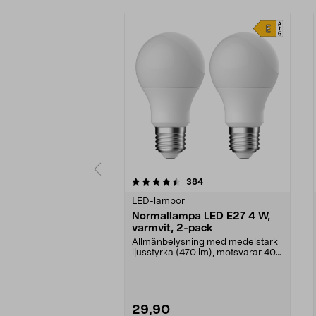
5 av 5 stjärnor
4.5 av 5 stjärnor
recensioner
384
LED-lampor
Normallampa LED E27 4 W,
varmvit, 2-pack
Allmänbelysning med medelstark
ljusstyrka (470 lm), motsvarar 40
W glödlampa. Va...
29,90