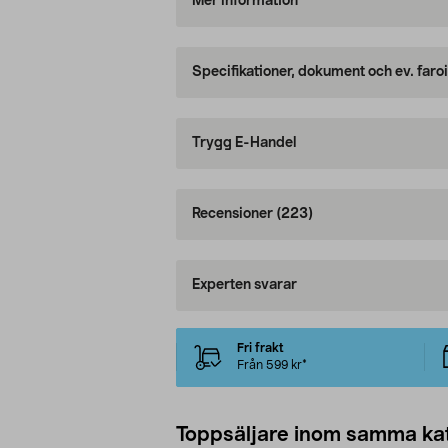
Mer information
Specifikationer, dokument och ev. faro
Trygg E-Handel
Recensioner
(223)
Experten svarar
Fri frakt
Från 599 kr*
Toppsäljare inom samma ka