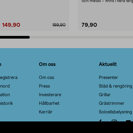
Noppborttagaren fräs...
och metall – finns i flera färg
Galge med sv...
149,90
79,90
199,90
Lägg i varukorg
Lägg i varukorg
o
Om oss
Aktuellt
egistrera
Om oss
Presenter
enord
Press
Städ & rengöring
ation
Investerare
Grillar
istorik
Hållbarhet
Grästrimmer
Karriär
Solcellsbelysning