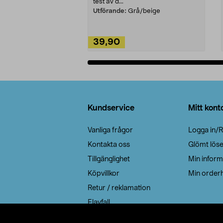
test av d...
Utförande:
Grå/beige
39,90
Lägg i varukorg
Sidfot
Kundservice
Mitt kont
Vanliga frågor
Logga in/R
Kontakta oss
Glömt lös
Tillgänglighet
Min inform
Köpvillkor
Min orderh
Retur / reklamation
Elavfall
Cookie policy