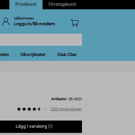
Privatkund
Företagskund
Välkommen
Logga in/Bli medlem
nden
Våra tjänster
Club Clas
Artikelnr:
36-9331
223
recensioner
Lägg i varukorg
(1)