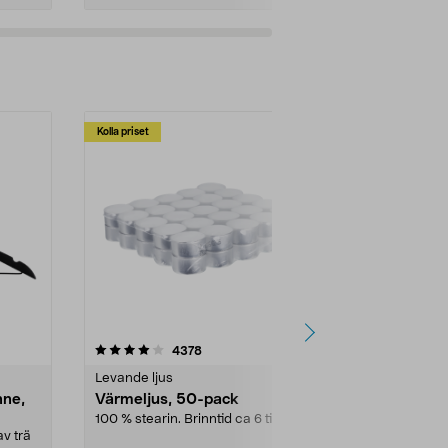
Kolla priset
Multibuy
4.5av 5 stjärnor
recensioner
4.5
4378
2
Levande ljus
Rengöringsm
nne,
Värmeljus, 50-pack
Bikarbonat
100 % stearin. Brinntid ca 6 tim.
Ett allsidigt 
städning och 
v trä