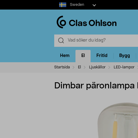
Select
Sweden
market
Hem
El
Fritid
Bygg
Startsida
El
Ljuskällor
LED-lampor
Dimbar päronlampa 