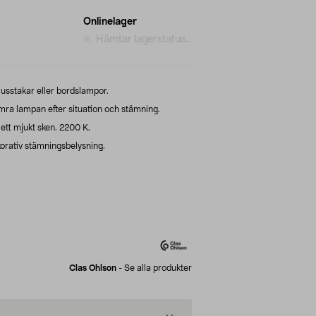
Onlinelager
Hämtar lagerstatus...
jusstakar eller bordslampor.
ra lampan efter situation och stämning.
 ett mjukt sken. 2200 K.
orativ stämningsbelysning.
Clas Ohlson
-
Se alla produkter