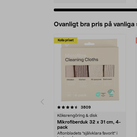
Ovanligt bra pris på vanliga
Kolla priset
5av 5 stjärnor
4.0av 5 stjärnor
recensioner
3809
Köksrengöring & disk
Mikrofiberduk 32 x 31 cm, 4-
pack
Aftonbladets "självklara favorit” i