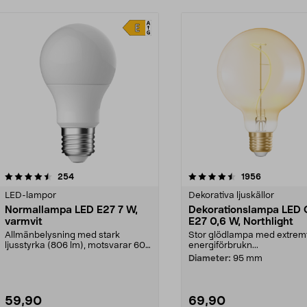
4.5 av 5 stjärnor
recensioner
4.5 av 5 stjärnor
recensioner
254
1956
LED-lampor
Dekorativa ljuskällor
Normallampa LED E27 7 W,
Dekorationslampa LED 
varmvit
E27 0,6 W, Northlight
Allmänbelysning med stark
Stor glödlampa med extremt
ljusstyrka (806 lm), motsvarar 60
energiförbrukn...
W glödlampa. Varmvit...
Diameter:
95 mm
59,90
69,90