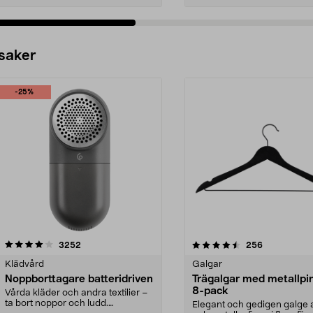
 saker
-25%
4.5av 5 stjärnor
recensioner
4.0av 5 stjärnor
recensioner
3252
256
Klädvård
Galgar
Noppborttagare batteridriven
Trägalgar med metallpi
8-pack
Vårda kläder och andra textilier –
ta bort noppor och ludd.
Elegant och gedigen galge a