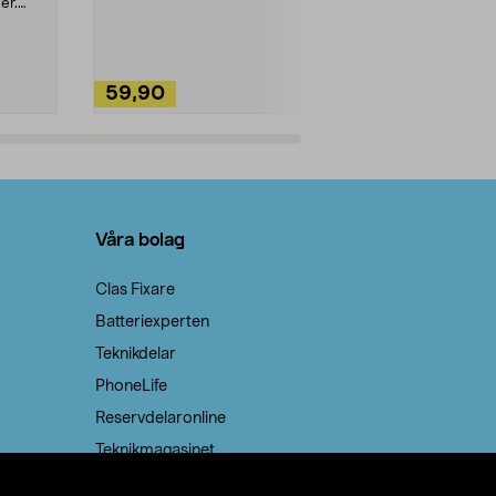
ute. Städa med
er.
59,90
49,90
Lägg i varukorg
Lägg
Våra bolag
Clas Fixare
Batteriexperten
Teknikdelar
PhoneLife
Reservdelaronline
Teknikmagasinet