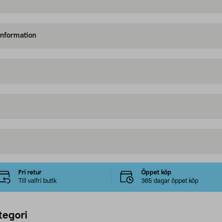
information
Fri retur
Öppet köp
Till valfri butik
365 dagar öppet köp
tegori