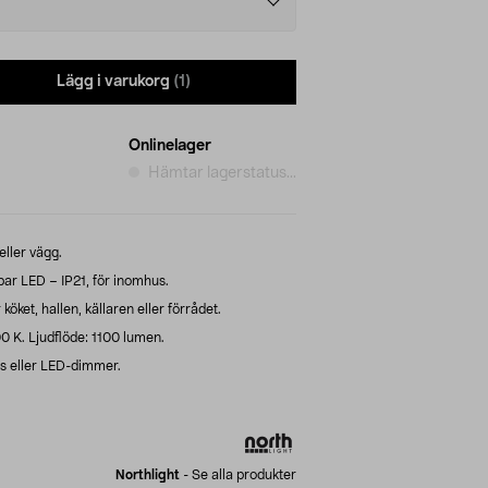
Lägg i varukorg
(1)
Onlinelager
Hämtar lagerstatus...
eller vägg.
ar LED – IP21, för inomhus.
köket, hallen, källaren eller förrådet.
0 K. Ljudflöde: 1100 lumen.
s eller LED-dimmer.
Northlight
-
Se alla produkter