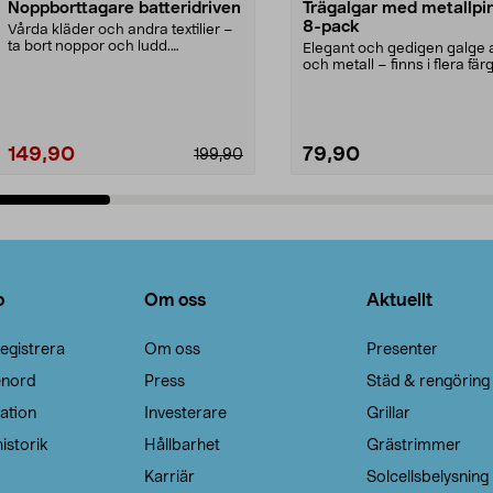
Noppborttagare batteridriven
Trägalgar med metallpi
8-pack
Vårda kläder och andra textilier –
ta bort noppor och ludd.
Elegant och gedigen galge a
Noppborttagaren fräs...
och metall – finns i flera färg
Galge med sv...
149,90
79,90
199,90
Lägg i varukorg
Lägg i varukorg
o
Om oss
Aktuellt
egistrera
Om oss
Presenter
enord
Press
Städ & rengöring
ation
Investerare
Grillar
istorik
Hållbarhet
Grästrimmer
Karriär
Solcellsbelysning