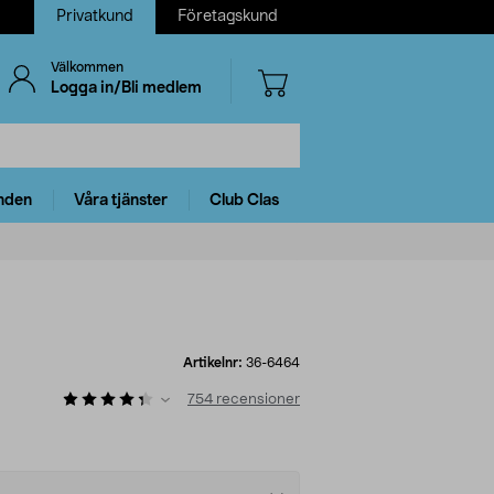
Privatkund
Företagskund
Välkommen
Logga in/Bli medlem
nden
Våra tjänster
Club Clas
Artikelnr:
36-6464
754
recensioner