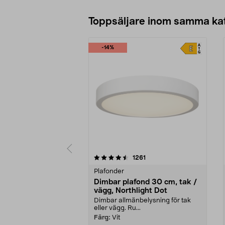
Toppsäljare inom samma ka
-14%
5 av 5 stjärnor
4.0 av 5 stjärnor
recensioner
1261
Plafonder
Dimbar plafond 30 cm, tak /
vägg, Northlight Dot
Dimbar allmänbelysning för tak
eller vägg. Ru...
Färg:
Vit