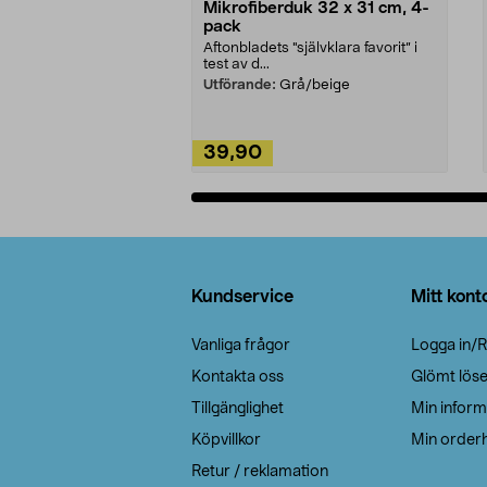
Mikrofiberduk 32 x 31 cm, 4-
pack
Aftonbladets "självklara favorit” i
test av d...
Utförande:
Grå/beige
39,90
Lägg i varukorg
Sidfot
Kundservice
Mitt kont
Vanliga frågor
Logga in/R
Kontakta oss
Glömt lös
Tillgänglighet
Min inform
Köpvillkor
Min orderh
Retur / reklamation