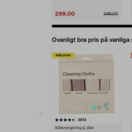
299,00
349,00
Ovanligt bra pris på vanliga
Kolla priset
5av 5 stjärnor
4.0av 5 stjärnor
recensioner
3813
Köksrengöring & disk