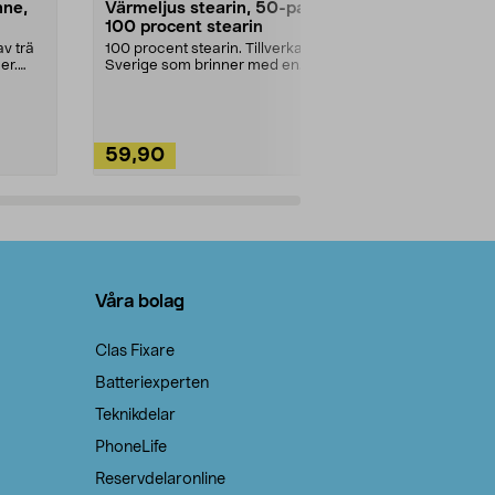
nne,
Värmeljus stearin, 50-pack,
Bikarbonat
100 procent stearin
Ett allsidigt 
städning och 
v trä
100 procent stearin. Tillverkade i
ute. Städa med
er.
Sverige som brinner med en
vacker och sotfri ...
59,90
49,90
Lägg i varukorg
Lägg
Våra bolag
Clas Fixare
Batteriexperten
Teknikdelar
PhoneLife
Reservdelaronline