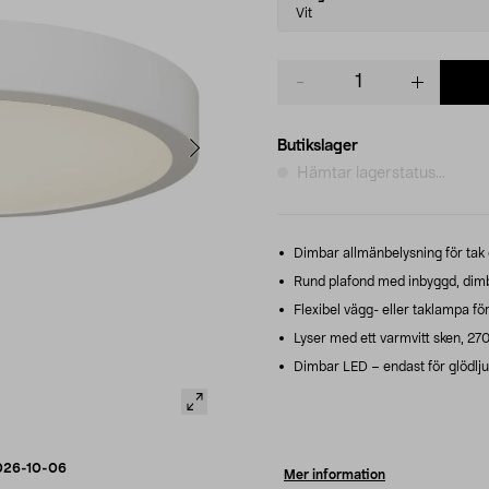
variant
Vit
Product
quantity
Butikslager
Hämtar lagerstatus...
Dimbar allmänbelysning för tak 
Rund plafond med inbyggd, dimb
Flexibel vägg- eller taklampa för 
Lyser med ett varmvitt sken, 270
Dimbar LED – endast för glödlju
026-10-06
Mer information