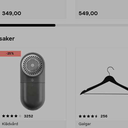
349,00
549,00
 saker
-25%
4.5av 5 stjärnor
recensioner
4.0av 5 stjärnor
recensioner
3252
256
Klädvård
Galgar