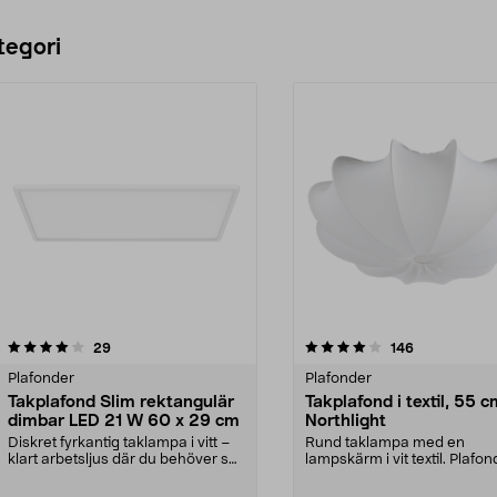
tegori
4.0 av 5 stjärnor
recensioner
4.5 av 5 stjärnor
recensioner
29
146
Plafonder
Plafonder
Takplafond Slim rektangulär
Takplafond i textil, 55 c
dimbar LED 21 W 60 x 29 cm
Northlight
Diskret fyrkantig taklampa i vitt –
Rund taklampa med en
klart arbetsljus där du behöver se
lampskärm i vit textil. Plafon
tydligt. ...
sovrum, vardagsrum elle...