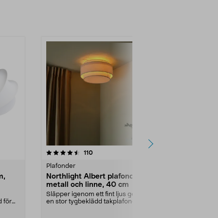
-14%
4.5 av 5 stjärnor
recensioner
3.0
110
1
Plafonder
Plafonder
m,
Northlight Albert plafond,
Dimbar plaf
metall och linne, 40 cm
vägg, North
Släpper igenom ett fint ljus genom
Dimbar allmän
d för
en stor tygbeklädd takplafond i 3
eller vägg. Ru.
lager. Nort...
Färg:
Svart