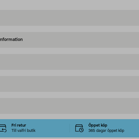
information
Fri retur
Öppet köp
Till valfri butik
365 dagar öppet köp