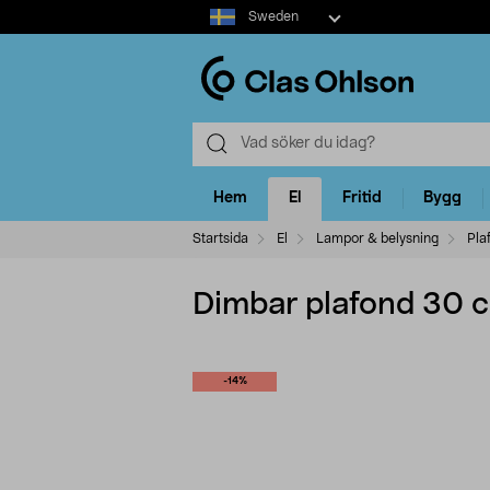
Select
Sweden
market
Hem
El
Fritid
Bygg
Startsida
El
Lampor & belysning
Pla
Dimbar plafond 30 cm
-14%