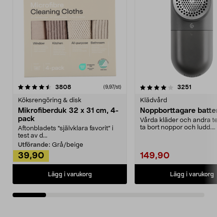
4.0av 5 stjärnor
recensioner
4.5av 5 stjärnor
recensio
3808
3251
(9,97/st)
Köksrengöring & disk
Klädvård
Mikrofiberduk 32 x 31 cm, 4-
Noppborttagare batter
pack
Vårda kläder och andra tex
ta bort noppor och ludd.
Aftonbladets "självklara favorit” i
Noppborttagaren fräs...
test av d...
Utförande:
Grå/beige
39,90
149,90
Lägg i varukorg
Lägg i varukorg