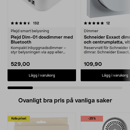
5.0 av 5 stjärnor
recensioner
5.0 av 5 stjärnor
recensioner
132
12
Plejd smart belysning
Dimmer
Plejd Dim-01 dosdimmer med
Schneider Exxact dim
Bluetooth
och centrumplatta, vit
Kompakt inbyggnadsdimmer –
Reservratt för Schneider 
styr belysningen via app eller
dimrar. Schneider Exxact
vanlig strömbrytare. P...
dimmerratt för Schneid...
529,00
109,90
Lägg i varukorg
Lägg i varukorg
Ovanligt bra pris på vanliga saker
Kolla priset
-25%