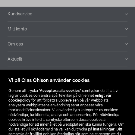
Sidfot
Kundservice
Mitt konto
Om oss
Aktuellt
Våra bolag
Vi på Clas Ohlson använder cookies
Hitta butik
Genom att trycka
”Acceptera alla cookies”
samtycker du till att vi
lagrar cookies och andra spårtekniker på din enhet
enligt vår
cookiepolicy
för att förbättra upplevelsen på vår webbplats,
SE
NO
FI
analysera webbplatsens användning samt anpassa våra
marknadsföringsinsatser. Vi använder fyra kategorier av cookies:
nödvändiga, funktionella, analys och annonsering. För nödvändiga
cookies krävs inte ditt samtycke eftersom dessa cookies är
nödvändiga för att innehållet på webbplatsen ska kunna fungera. Om
du istället vill skräddarsy dina val kan du trycka på
inställningar
. Ditt
samtycke är frivilligt och kan återkallas när som helst genom att du