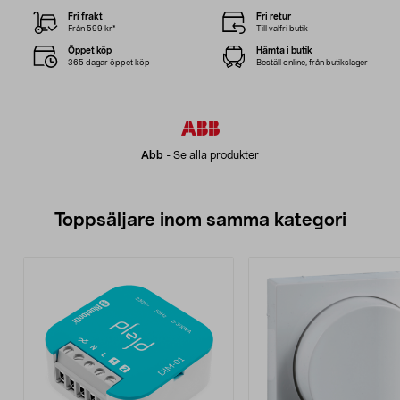
Fri frakt
Fri retur
Från 599 kr*
Till valfri butik
Öppet köp
Hämta i butik
365 dagar öppet köp
Beställ online, från butikslager
Abb
-
Se alla produkter
Toppsäljare inom samma kategori