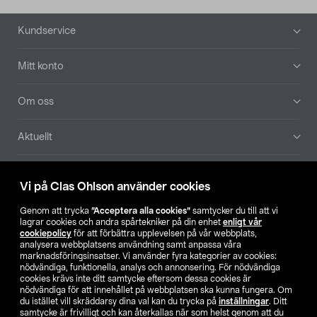
Sidfot
Kundservice
Mitt konto
Om oss
Aktuellt
Våra bolag
Vi på Clas Ohlson använder cookies
Hitta butik
Genom att trycka
”Acceptera alla cookies”
samtycker du till att vi
lagrar cookies och andra spårtekniker på din enhet
enligt vår
cookiepolicy
för att förbättra upplevelsen på vår webbplats,
SE
NO
FI
analysera webbplatsens användning samt anpassa våra
marknadsföringsinsatser. Vi använder fyra kategorier av cookies:
nödvändiga, funktionella, analys och annonsering. För nödvändiga
cookies krävs inte ditt samtycke eftersom dessa cookies är
nödvändiga för att innehållet på webbplatsen ska kunna fungera. Om
du istället vill skräddarsy dina val kan du trycka på
inställningar
. Ditt
samtycke är frivilligt och kan återkallas när som helst genom att du