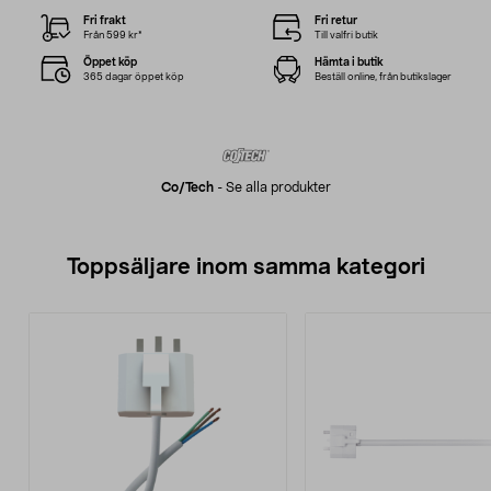
Fri frakt
Fri retur
Från 599 kr*
Till valfri butik
Öppet köp
Hämta i butik
365 dagar öppet köp
Beställ online, från butikslager
Co/tech
-
Se alla produkter
Toppsäljare inom samma kategori