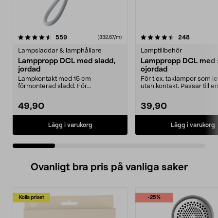
4.5 av 5 stjärnor
recensioner
4.5 av 5 stjärnor
recension
559
248
(332,67/m)
Lampsladdar & lamphållare
Lamptillbehör
Lamppropp DCL med sladd,
Lamppropp DCL med s
jordad
ojordad
Lampkontakt med 15 cm
För t.ex. taklampor som l
förmonterad sladd. För
utan kontakt. Passar till 
användning med t.ex. taklampor
som är du...
som ...
49,90
39,90
Lägg i varukorg
Lägg i varukorg
Ovanligt bra pris på vanliga saker
Kolla priset
-25%