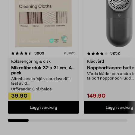
4.0av 5 stjärnor
recensioner
4.5av 5 stjärnor
recensio
3809
3252
(9,97/st)
Köksrengöring & disk
Klädvård
Mikrofiberduk 32 x 31 cm, 4-
Noppborttagare batter
pack
Vårda kläder och andra tex
ta bort noppor och ludd.
Aftonbladets "självklara favorit” i
Noppborttagaren fräs...
test av d...
Utförande:
Grå/beige
39,90
149,90
Lägg i varukorg
Lägg i varukorg