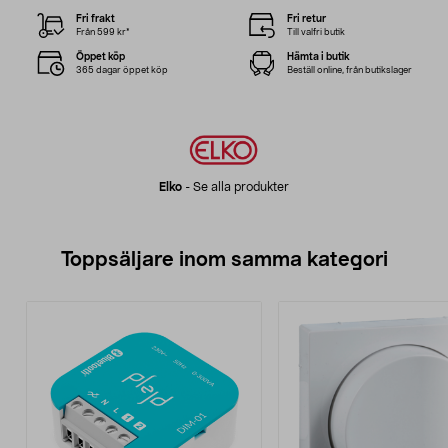
Fri frakt
Fri retur
Från 599 kr*
Till valfri butik
Öppet köp
Hämta i butik
365 dagar öppet köp
Beställ online, från butikslager
Elko
-
Se alla produkter
Toppsäljare inom samma kategori