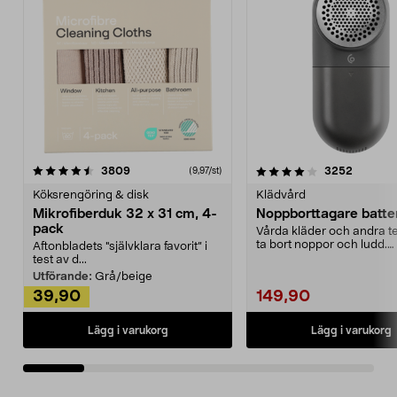
4.0av 5 stjärnor
recensioner
4.5av 5 stjärnor
recensio
3809
3252
(9,97/st)
Köksrengöring & disk
Klädvård
Mikrofiberduk 32 x 31 cm, 4-
Noppborttagare batter
pack
Vårda kläder och andra tex
ta bort noppor och ludd.
Aftonbladets "självklara favorit” i
Noppborttagaren fräs...
test av d...
Utförande:
Grå/beige
39,90
149,90
Lägg i varukorg
Lägg i varukorg