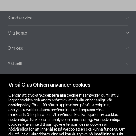
Sidfot
Kundservice
Mitt konto
Om oss
Aktuellt
Våra bolag
Vi på Clas Ohlson använder cookies
Hitta butik
Genom att trycka
”Acceptera alla cookies”
samtycker du till att vi
lagrar cookies och andra spårtekniker på din enhet
enligt vår
cookiepolicy
för att förbättra upplevelsen på vår webbplats,
SE
NO
FI
analysera webbplatsens användning samt anpassa våra
marknadsföringsinsatser. Vi använder fyra kategorier av cookies:
nödvändiga, funktionella, analys och annonsering. För nödvändiga
cookies krävs inte ditt samtycke eftersom dessa cookies är
nödvändiga för att innehållet på webbplatsen ska kunna fungera. Om
du istället vill skräddarsy dina val kan du trycka på
inställningar
. Ditt