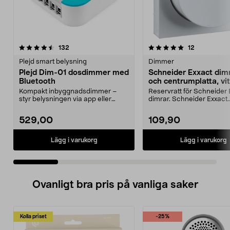
5.0 av 5 stjärnor
recensioner
5.0 av 5 stjärnor
recensioner
132
12
Plejd smart belysning
Dimmer
Plejd Dim-01 dosdimmer med
Schneider Exxact dim
Bluetooth
och centrumplatta, vit
Kompakt inbyggnadsdimmer –
Reservratt för Schneider 
styr belysningen via app eller
dimrar. Schneider Exxact
vanlig strömbrytare. P...
dimmerratt för Schneid...
529,00
109,90
Lägg i varukorg
Lägg i varukorg
Ovanligt bra pris på vanliga saker
Kolla priset
-25%