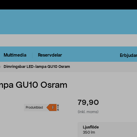
Multimedia
Reservdelar
Erbjuda
Dimringsbar LED-lampa GU10 Osram
ampa GU10 Osram
79,90
Produktblad
(inkl. moms)
Select
Ljusflöde
variant
350 lm