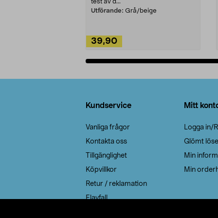
test av d...
Utförande:
Grå/beige
39,90
Lägg i varukorg
Sidfot
Kundservice
Mitt kont
Vanliga frågor
Logga in/R
Kontakta oss
Glömt lös
Tillgänglighet
Min inform
Köpvillkor
Min orderh
Retur / reklamation
Elavfall
Cookie policy