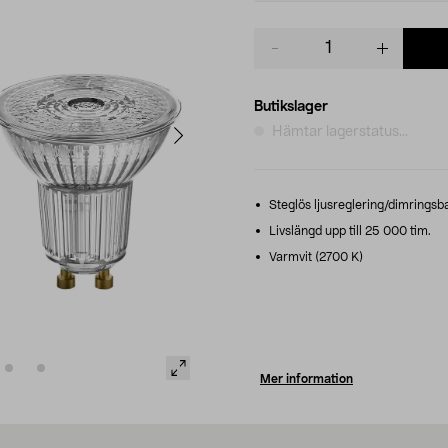
Product
quantity
Butikslager
Hämtar lagerstatus...
Steglös ljusreglering/dimringsba
Livslängd upp till 25 000 tim.
Varmvit (2700 K)
Mer information