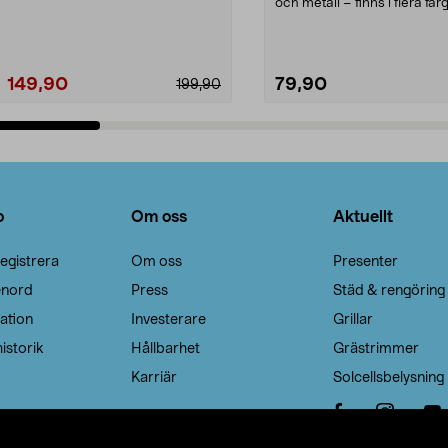
Noppborttagaren fräs...
och metall – finns i flera färg
Galge med sv...
149,90
79,90
199,90
Lägg i varukorg
Lägg i varukorg
o
Om oss
Aktuellt
egistrera
Om oss
Presenter
enord
Press
Städ & rengöring
ation
Investerare
Grillar
istorik
Hållbarhet
Grästrimmer
Karriär
Solcellsbelysning