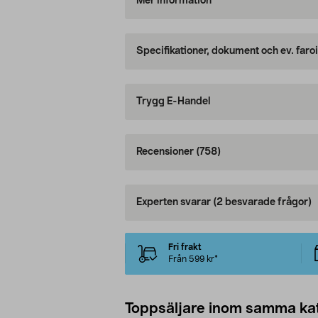
Mer information
Specifikationer, dokument och ev. faro
Trygg E-Handel
Recensioner
(758)
Experten svarar
(2 besvarade frågor)
Fri frakt
Från 599 kr*
Toppsäljare inom samma ka