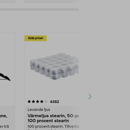
Kolla priset
Multibuy
4.5av 5 stjärnor
recensioner
4.5
4382
2
Levande ljus
Rengöringsm
nne,
Värmeljus stearin, 50-pack,
Bikarbonat
100 procent stearin
Ett allsidigt 
städning och 
v trä
100 procent stearin. Tillverkade i