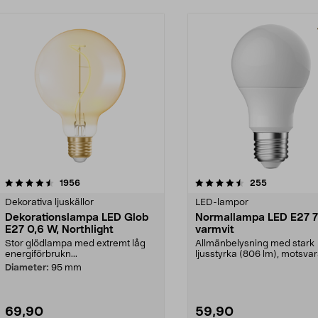
4.5 av 5 stjärnor
recensioner
4.5 av 5 stjärnor
recensioner
1956
255
Dekorativa ljuskällor
LED-lampor
Dekorationslampa LED Glob
Normallampa LED E27 7
E27 0,6 W, Northlight
varmvit
Stor glödlampa med extremt låg
Allmänbelysning med stark
energiförbrukn...
ljusstyrka (806 lm), motsva
W glödlampa. Varmvit...
Diameter:
95 mm
69,90
59,90