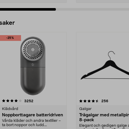
 saker
-25%
4.5av 5 stjärnor
recensioner
4.0av 5 stjärnor
recensioner
3252
256
Klädvård
Galgar
Noppborttagare batteridriven
Trägalgar med metallpi
8-pack
Vårda kläder och andra textilier –
ta bort noppor och ludd.
Elegant och gedigen galge a