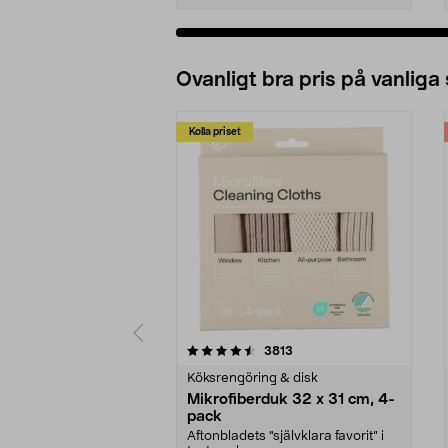
Ovanligt bra pris på vanliga
Kolla priset
5av 5 stjärnor
4.0av 5 stjärnor
recensioner
3813
Köksrengöring & disk
Mikrofiberduk 32 x 31 cm, 4-
pack
Aftonbladets "självklara favorit” i