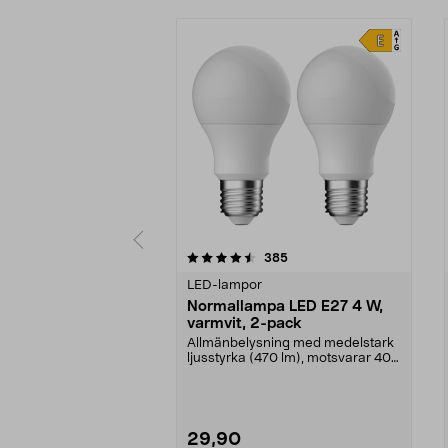
5 av 5 stjärnor
4.5 av 5 stjärnor
recensioner
385
LED-lampor
Normallampa LED E27 4 W,
varmvit, 2-pack
Allmänbelysning med medelstark
ljusstyrka (470 lm), motsvarar 40
W glödlampa. Va...
29,90