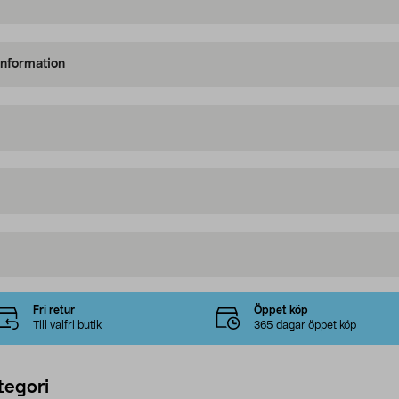
information
Fri retur
Öppet köp
Till valfri butik
365 dagar öppet köp
tegori