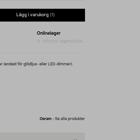
Lägg i varukorg
(1)
Onlinelager
Hämtar lagerstatus...
r (endast för glödljus- eller LED-dimmer).
Osram
-
Se alla produkter