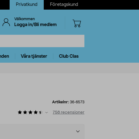
Privatkund
Företagskund
Välkommen
Logga in/Bli medlem
nden
Våra tjänster
Club Clas
Artikelnr:
36-6573
758
recensioner