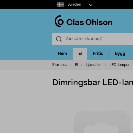
Select
Sweden
market
Hem
El
Fritid
Bygg
Startsida
El
Ljuskällor
LED-lampor
Dimringsbar LED-l