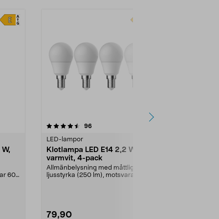
-40%
4.5 av 5 stjärnor
recensioner
4.5
96
2
LED-lampor
Dekorativa lju
 W,
Klotlampa LED E14 2,2 W,
Dekoration
varmvit, 4-pack
E14 Northli
Allmänbelysning med måttlig
LED-filamen
rar 60
ljusstyrka (250 lm), motsvarar 25
retrokänsla.
W glödlampa. Varmv...
klassiska glö
79,90
29,90