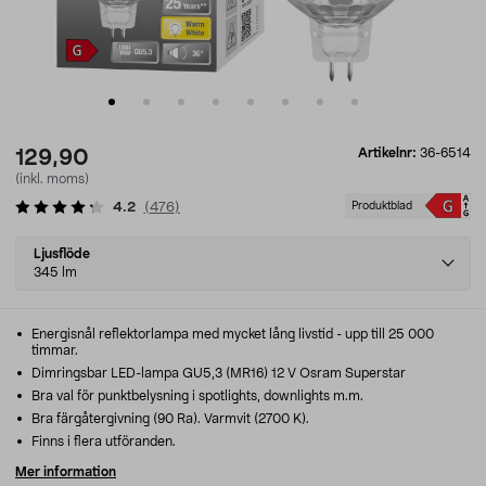
Artikelnr:
36-6514
129,90
(inkl. moms)
4.2
(
476
)
Produktblad
Select
Ljusflöde
variant
345 lm
Energisnål reflektorlampa med mycket lång livstid - upp till 25 000
timmar.
Dimringsbar LED-lampa GU5,3 (MR16) 12 V Osram Superstar
Bra val för punktbelysning i spotlights, downlights m.m.
Bra färgåtergivning (90 Ra). Varmvit (2700 K).
Finns i flera utföranden.
Mer information