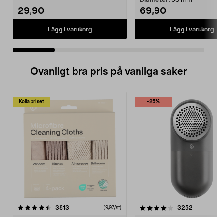
Diameter:
95 mm
29,90
69,90
Lägg i varukorg
Lägg i varukorg
Ovanligt bra pris på vanliga saker
Kolla priset
-25%
4.0av 5 stjärnor
recensioner
4.5av 5 stjärnor
recensio
3813
3252
(9,97/st)