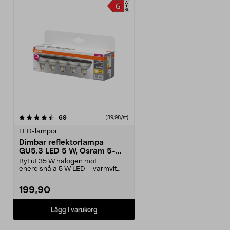
recensioner
69
(39,98/st)
LED-lampor
Dimbar reflektorlampa
GU5.3 LED 5 W, Osram 5-
pack
Byt ut 35 W halogen mot
energisnåla 5 W LED – varmvit
belysning i kök och hall. ...
199,90
Lägg i varukorg