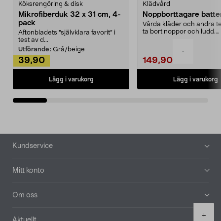
Köksrengöring & disk
Klädvård
Mikrofiberduk 32 x 31 cm, 4-
Noppborttagare batter
pack
Vårda kläder och andra tex
ta bort noppor och ludd.
Aftonbladets "självklara favorit” i
Noppborttagaren fräs...
test av d...
Utförande:
Grå/beige
-
39,90
149,90
Lägg i varukorg
Lägg i varukorg
Sidfot
Kundservice
Mitt konto
Om oss
Product
+
Aktuellt
quantity