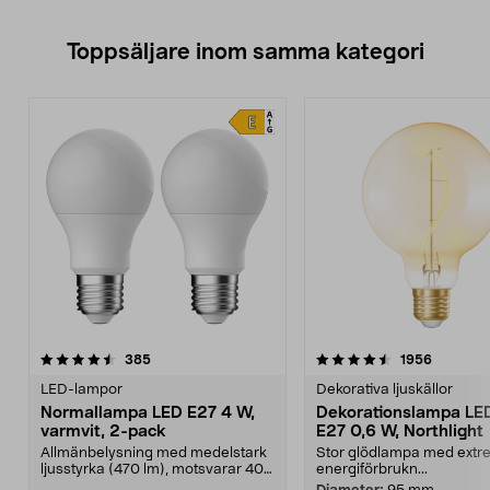
Toppsäljare inom samma kategori
4.5 av 5 stjärnor
recensioner
4.5 av 5 stjärnor
recensio
385
1956
LED-lampor
Dekorativa ljuskällor
Normallampa LED E27 4 W,
Dekorationslampa LE
varmvit, 2-pack
E27 0,6 W, Northlight
Allmänbelysning med medelstark
Stor glödlampa med extre
ljusstyrka (470 lm), motsvarar 40
energiförbrukn...
W glödlampa. Va...