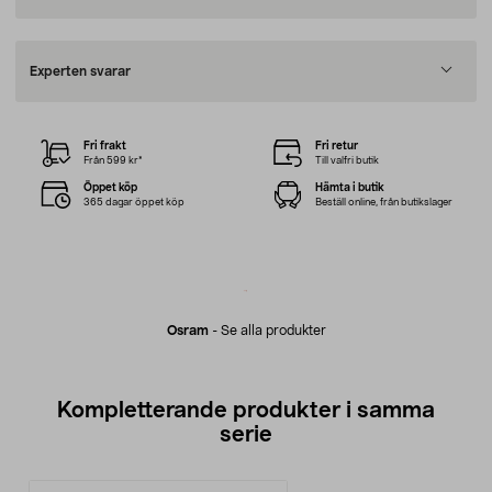
Experten svarar
Fri frakt
Fri retur
Från 599 kr*
Till valfri butik
Öppet köp
Hämta i butik
365 dagar öppet köp
Beställ online, från butikslager
Osram
-
Se alla produkter
Kompletterande produkter i samma
serie