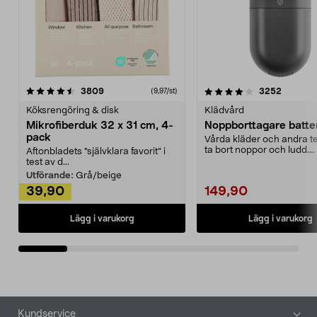
4.0av 5 stjärnor
recensioner
4.5av 5 stjärnor
recensio
3809
3252
(9,97/st)
Köksrengöring & disk
Klädvård
Mikrofiberduk 32 x 31 cm, 4-
Noppborttagare batter
pack
Vårda kläder och andra tex
ta bort noppor och ludd.
Aftonbladets "självklara favorit” i
Noppborttagaren fräs...
test av d...
Utförande:
Grå/beige
39,90
149,90
Lägg i varukorg
Lägg i varukorg
Sidfot
Kundservice