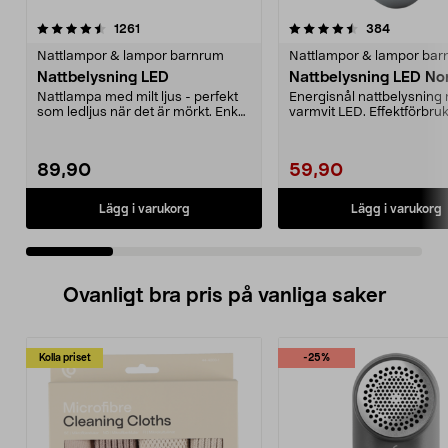
4.5 av 5 stjärnor
recensioner
4.0 av 5 stjärnor
recension
1261
384
Nattlampor & lampor barnrum
Nattlampor & lampor ba
Nattbelysning LED
Nattbelysning LED Nor
Nattlampa med milt ljus - perfekt
Energisnål nattbelysning
som ledljus när det är mörkt. Enkel
varmvit LED. Effektförbru
att hanter...
endast 1 W. Ljussens...
89,90
59,90
Lägg i varukorg
Lägg i varukorg
Ovanligt bra pris på vanliga saker
Kolla priset
-25%