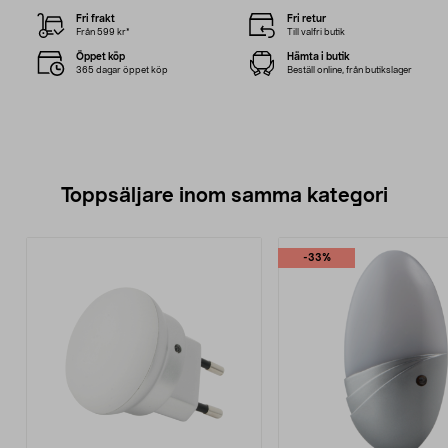
Fri frakt
Fri retur
Från 599 kr*
Till valfri butik
Öppet köp
Hämta i butik
365 dagar öppet köp
Beställ online, från butikslager
Toppsäljare inom samma kategori
-33%