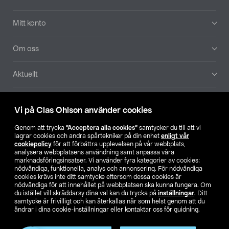
Mitt konto
Om oss
Aktuellt
Våra bolag
Vi på Clas Ohlson använder cookies
Hitta butik
Genom att trycka
”Acceptera alla cookies”
samtycker du till att vi
lagrar cookies och andra spårtekniker på din enhet
enligt vår
cookiepolicy
för att förbättra upplevelsen på vår webbplats,
SE
NO
FI
analysera webbplatsens användning samt anpassa våra
marknadsföringsinsatser. Vi använder fyra kategorier av cookies:
nödvändiga, funktionella, analys och annonsering. För nödvändiga
cookies krävs inte ditt samtycke eftersom dessa cookies är
nödvändiga för att innehållet på webbplatsen ska kunna fungera. Om
du istället vill skräddarsy dina val kan du trycka på
inställningar
. Ditt
samtycke är frivilligt och kan återkallas när som helst genom att du
ändrar i dina cookie-inställningar eller kontaktar oss för guidning.
Köpvillkor
Privacy statement
Klubbvillkor
För företag
Ändra till priser exklusive moms