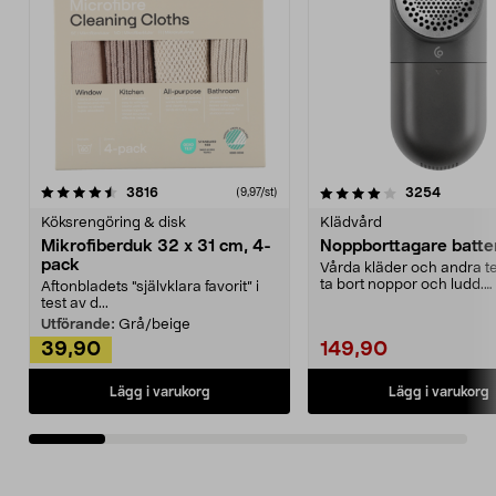
4.0av 5 stjärnor
recensioner
4.5av 5 stjärnor
recensio
3816
3254
(9,97/st)
Köksrengöring & disk
Klädvård
Mikrofiberduk 32 x 31 cm, 4-
Noppborttagare batter
pack
Vårda kläder och andra tex
ta bort noppor och ludd.
Aftonbladets "självklara favorit” i
Noppborttagaren fräs...
test av d...
Utförande:
Grå/beige
39,90
149,90
Lägg i varukorg
Lägg i varukorg