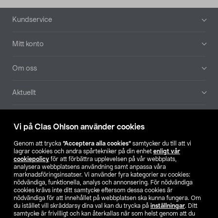
Sidfot
Kundservice
Mitt konto
Om oss
Aktuellt
Våra bolag
Vi på Clas Ohlson använder cookies
Hitta butik
Genom att trycka
”Acceptera alla cookies”
samtycker du till att vi
lagrar cookies och andra spårtekniker på din enhet
enligt vår
cookiepolicy
för att förbättra upplevelsen på vår webbplats,
SE
NO
FI
analysera webbplatsens användning samt anpassa våra
marknadsföringsinsatser. Vi använder fyra kategorier av cookies:
nödvändiga, funktionella, analys och annonsering. För nödvändiga
cookies krävs inte ditt samtycke eftersom dessa cookies är
nödvändiga för att innehållet på webbplatsen ska kunna fungera. Om
du istället vill skräddarsy dina val kan du trycka på
inställningar
. Ditt
samtycke är frivilligt och kan återkallas när som helst genom att du