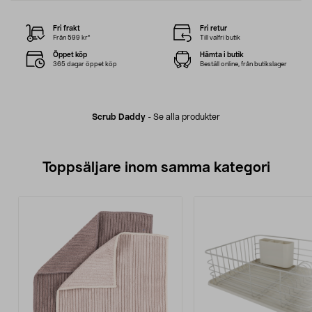
Fri frakt
Fri retur
Från 599 kr*
Till valfri butik
Öppet köp
Hämta i butik
365 dagar öppet köp
Beställ online, från butikslager
Scrub Daddy
-
Se alla produkter
Toppsäljare inom samma kategori