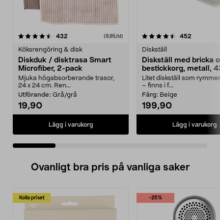
4.5 av 5 stjärnor
recensioner
4.5 av 5 stjärnor
recension
432
452
(9,95/st)
Köksrengöring & disk
Diskställ
Diskduk / disktrasa Smart
Diskställ med bricka 
Microfiber, 2-pack
bestickkorg, metall, 
Mjuka högabsorberande trasor,
Litet diskställ som rymme
24 x 24 cm. Ren...
– finns i f...
Utförande:
Grå/grå
Färg:
Beige
19,90
199,90
Lägg i varukorg
Lägg i varukorg
Ovanligt bra pris på vanliga saker
Kolla priset
-25%