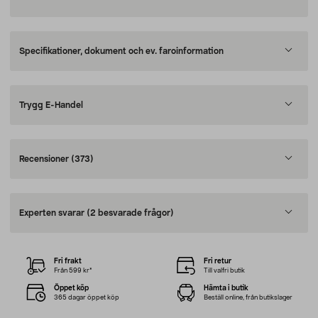
Specifikationer, dokument och ev. faroinformation
Trygg E-Handel
Recensioner
(373)
Experten svarar
(2 besvarade frågor)
Fri frakt
Fri retur
Från 599 kr*
Till valfri butik
Öppet köp
Hämta i butik
365 dagar öppet köp
Beställ online, från butikslager