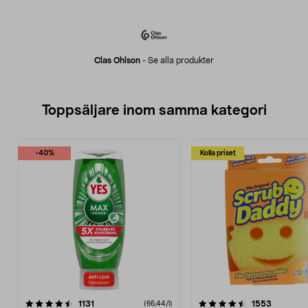
Clas Ohlson
-
Se alla produkter
Toppsäljare inom samma kategori
-40%
Kolla priset
4.5 av 5 stjärnor
recensioner
4.5 av 5 stjärnor
recensio
1131
1553
(66,44/l)