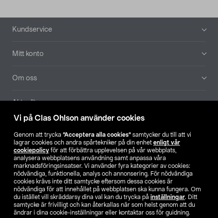
Sidfot
Kundservice
Mitt konto
Om oss
Aktuellt
Vi på Clas Ohlson använder cookies
Våra bolag
Genom att trycka
”Acceptera alla cookies”
samtycker du till att vi
lagrar cookies och andra spårtekniker på din enhet
enligt vår
Hitta butik
cookiepolicy
för att förbättra upplevelsen på vår webbplats,
analysera webbplatsens användning samt anpassa våra
marknadsföringsinsatser. Vi använder fyra kategorier av cookies:
nödvändiga, funktionella, analys och annonsering. För nödvändiga
SE
NO
FI
cookies krävs inte ditt samtycke eftersom dessa cookies är
nödvändiga för att innehållet på webbplatsen ska kunna fungera. Om
du istället vill skräddarsy dina val kan du trycka på
inställningar
. Ditt
samtycke är frivilligt och kan återkallas när som helst genom att du
ändrar i dina cookie-inställningar eller kontaktar oss för guidning.