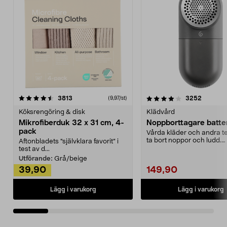
4.0av 5 stjärnor
recensioner
4.5av 5 stjärnor
recensio
3813
3252
(9,97/st)
Köksrengöring & disk
Klädvård
Mikrofiberduk 32 x 31 cm, 4-
Noppborttagare batter
pack
Vårda kläder och andra tex
ta bort noppor och ludd.
Aftonbladets "självklara favorit” i
Noppborttagaren fräs...
test av d...
Utförande:
Grå/beige
39,90
149,90
Lägg i varukorg
Lägg i varukorg