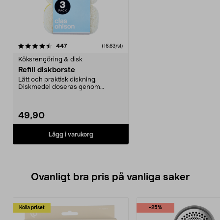
recensioner
447
(16,63/st)
Köksrengöring & disk
Refill diskborste
Lätt och praktisk diskning.
Diskmedel doseras genom
svampen.
49,90
Lägg i varukorg
Ovanligt bra pris på vanliga saker
Kolla priset
-25%